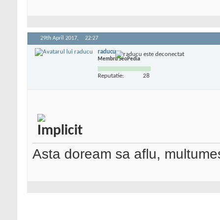
29th April 2017,
22:27
raducu
Membru SeoPedia
Reputatie:
28
Asta doream sa aflu, multume