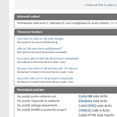
«
Internal link in afara 
Informații subiect
Momentan este/sunt 1 utilizator(i) care navighează în acest subiect.
(0 m
Thread-uri Similare
inscriere in site-uri de web design
De Cipiot în forumul Link Building
site-uri de inscriere subdomenii?
De Cipiot în forumul Directoare romanesti
Inscriere site in 400 de directoare romanesti
De matican în forumul Servicii web / Jobs
Doresc inscriere in directoare ptr 70 site uri
De Serban Cristian în forumul Servicii web / Jobs
Inscriere site-uri in directoare romanesti
De Marius Cristian în forumul Servicii web / Jobs
Permisiuni postare
Nu puteţi
posta subiecte noi.
Codul BB
este
Activ
Nu puteţi
răspunde la subiecte
Zâmbete
este
Activ
Nu puteţi
adăuga ataşamente
Codul
[IMG]
este
Activ
Nu puteţi
modifica posturile proprii
[VIDEO]
code is
Activ
Codul HTML este
Inactiv