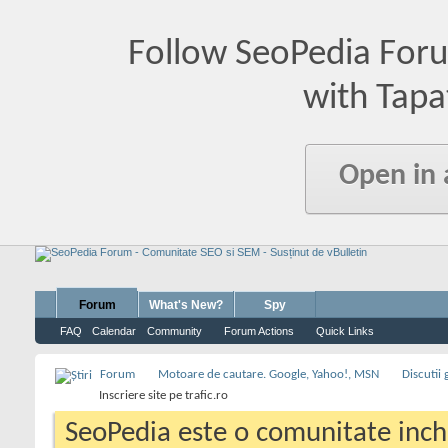
Follow SeoPedia For
with Tapa
Open in
Forum
What's New?
Spy
FAQ
Calendar
Community
Forum Actions
Quick Links
Forum
Motoare de cautare. Google, Yahoo!, MSN
Discutii
Inscriere site pe trafic.ro
SeoPedia este o comunitate inc