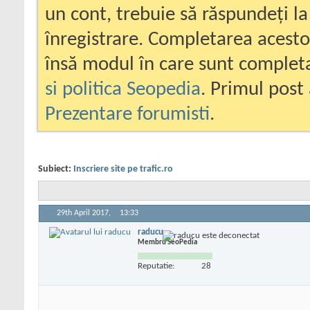
un cont, trebuie să răspundeți la
înregistrare. Completarea acesto
însă modul în care sunt completa
si politica Seopedia
. Primul post 
Prezentare forumisti
.
Subiect:
Inscriere site pe trafic.ro
29th April 2017,
13:33
raducu
Membru SeoPedia
Reputatie:
28