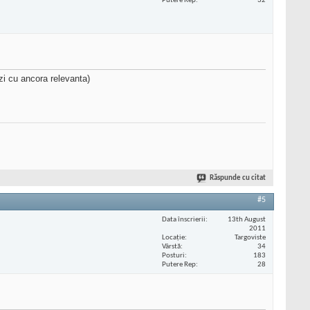
Putere Rep
32
ezi cu ancora relevanta)
Răspunde cu citat
#5
Data înscrierii
13th August
2011
Locaţie
Targoviste
Vârstă
34
Posturi
183
Putere Rep
28