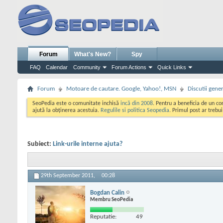
Forum
What's New?
Spy
FAQ
Calendar
Community
Forum Actions
Quick Links
Forum
Motoare de cautare. Google, Yahoo!, MSN
Discutii gene
SeoPedia este o comunitate inchisă
incă din 2008
. Pentru a beneficia de un c
ajută la obținerea acestuia.
Regulile si politica Seopedia
. Primul post ar trebu
Subiect:
Link-urile interne ajuta?
29th September 2011,
00:28
Bogdan Calin
Membru SeoPedia
Reputatie:
49