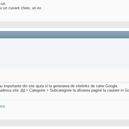
uri.
cu un cuvant cheie, un ex.
au importante din site ajuta si la generarea de sitelinks de catre Google.
adresa site .
tld
> Categorie > Subcategorie la afisarea paginii la cautare in G
ara
.