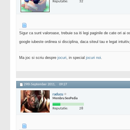
Reputatie:
32
Sigur ca sunt valoroase, trebuie sa iti legi paginile de cate ori ai 
google iubeste ordinea si disciplina, daca siteul tau e legat intuitiv
Ma joc si scriu despre
jocuri
, in special
jocuri noi
.
29th September 2011,
09:27
raducu
Membru SeoPedia
Reputatie:
28