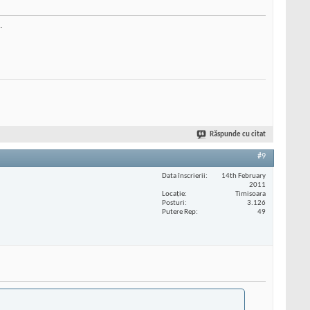
.
Răspunde cu citat
#9
Data înscrierii
14th February
2011
Locaţie
Timisoara
Posturi
3.126
Putere Rep
49