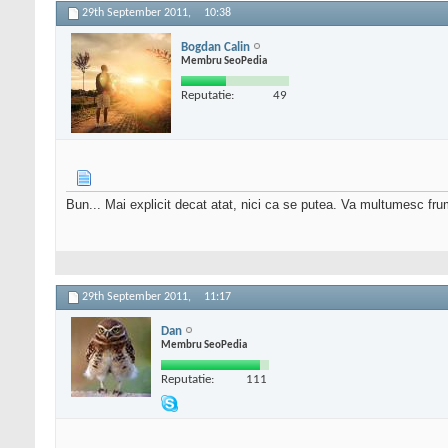
29th September 2011,
10:38
Bogdan Calin
Membru SeoPedia
Reputatie:
49
Bun... Mai explicit decat atat, nici ca se putea. Va multumesc fr
29th September 2011,
11:17
Dan
Membru SeoPedia
Reputatie:
111