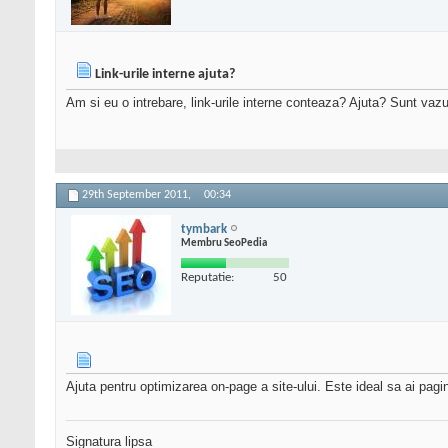
Link-urile interne ajuta?
Am si eu o intrebare, link-urile interne conteaza? Ajuta? Sunt va
29th September 2011,
00:34
tymbark
Membru SeoPedia
Reputatie:
50
Ajuta pentru optimizarea on-page a site-ului. Este ideal sa ai pagin
Signatura lipsa