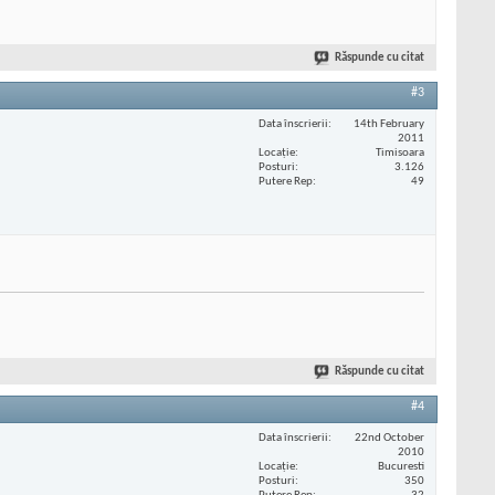
Răspunde cu citat
#3
Data înscrierii
14th February
2011
Locaţie
Timisoara
Posturi
3.126
Putere Rep
49
Răspunde cu citat
#4
Data înscrierii
22nd October
2010
Locaţie
Bucuresti
Posturi
350