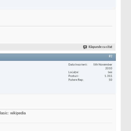
Răspunde cu citat
#2
Data înscrierii
5th November
2010
Locaţie
Iasi
Posturi
1.355
Putere Rep
50
lasic: wikipedia