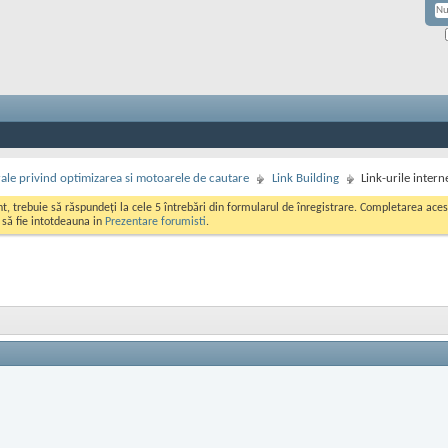
rale privind optimizarea si motoarele de cautare
Link Building
Link-urile intern
ont, trebuie să răspundeți la cele 5 întrebări din formularul de înregistrare. Completarea a
i să fie intotdeauna in
Prezentare forumisti
.