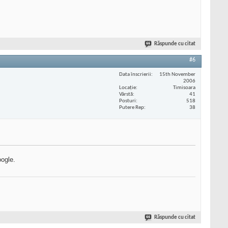
Răspunde cu citat
#6
Data înscrierii
15th November
2006
Locaţie
Timisoara
Vârstă
41
Posturi
518
Putere Rep
38
oogle.
Răspunde cu citat