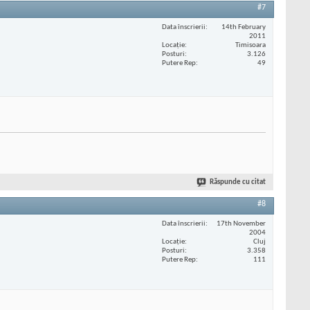
#7
Data înscrierii
14th February
2011
Locaţie
Timisoara
Posturi
3.126
Putere Rep
49
Răspunde cu citat
#8
Data înscrierii
17th November
2004
Locaţie
Cluj
Posturi
3.358
Putere Rep
111