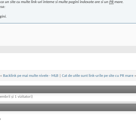
ca un site cu multe link-uri interne si multe pagini indexate are si un
PR
mare.
asa:
gini.
«
Backlink pe mai multe nivele - MLB
|
Cat de utile sunt link-urile pe site cu PR mare
embrii și 1 vizitatori)
e