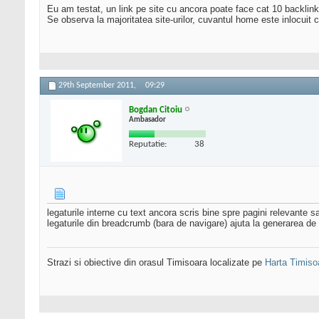
Eu am testat, un link pe site cu ancora poate face cat 10 backlink-
Se observa la majoritatea site-urilor, cuvantul home este inlocuit 
29th September 2011,
09:29
Bogdan Citoiu
Ambasador
Reputatie:
38
legaturile interne cu text ancora scris bine spre pagini relevante s
legaturile din breadcrumb (bara de navigare) ajuta la generarea de 
Strazi si obiective din orasul Timisoara localizate pe
Harta Timiso