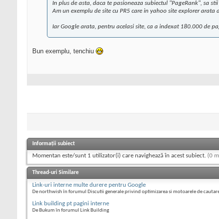
In plus de asta, daca te pasioneaza subiectul "PageRank", sa stii 
Am un exemplu de site cu PR5 care in yahoo site explorer arata 
Iar Google arata, pentru acelasi site, ca a indexat 180.000 de pa
Bun exemplu, tenchiu
Informații subiect
Momentan este/sunt 1 utilizator(i) care navighează în acest subiect.
(0 m
Thread-uri Similare
Link-uri interne multe durere pentru Google
De northwish în forumul Discutii generale privind optimizarea si motoarele de cautar
Link building pt pagini interne
De Bukum în forumul Link Building