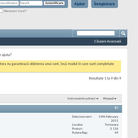
Ajutor
Înregistrare
Memorez Cont?
Căutare Avansată
e ajuta?
cestora nu garantează obținerea unui cont, însă modul în care sunt completate
Rezultate 1 la 9 din 9
Instrumente subiect
Afișează
#1
Data înscrierii
14th February
2011
Locaţie
Timisoara
Posturi
3.126
Putere Rep
49