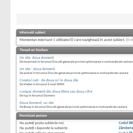
Informații subiect
Momentan este/sunt 1 utilizator(i) care navighează în acest subiect.
(0 m
Thread-uri Similare
Un site, doua domenii
De twainiack în forumul Discutii generale privind optimizarea si motoarele de cautare
Un site - doua domenii
De andrei în forumul Discutii generale privind optimizarea si motoarele de cautare
Creatori.net - de doua ori in doua zile
De thefan în forumul E-mail SPAM
cumpar domenii din doua litere sau doua cifre
De lup în forumul Domenii
Doua domenii, un site
De Buzzy în forumul Discutii generale privind optimizarea si motoarele de cautare
Permisiuni postare
Nu puteţi
posta subiecte noi.
Codul B
Nu puteţi
răspunde la subiecte
Zâmbet