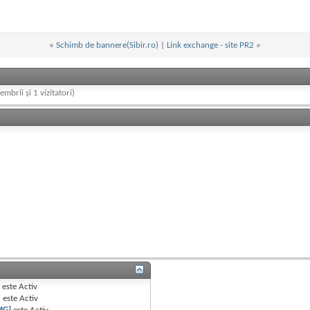
«
Schimb de bannere(Sibir.ro)
|
Link exchange - site PR2
»
embrii și 1 vizitatori)
B
este
Activ
e
este
Activ