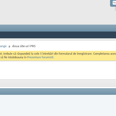
hange
doua site-uri PR5
ont, trebuie să răspundeți la cele 5 întrebări din formularul de înregistrare. Completarea a
i să fie intotdeauna in
Prezentare forumisti
.