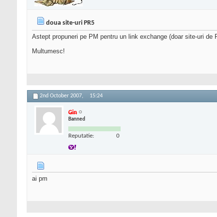
doua site-uri PR5
Astept propuneri pe PM pentru un link exchange (doar site-uri de 
Multumesc!
2nd October 2007,
15:24
Gin
Banned
Reputatie:
0
ai pm