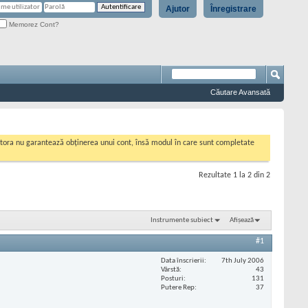
Ajutor
Înregistrare
Memorez Cont?
Căutare Avansată
cestora nu garantează obținerea unui cont, însă modul în care sunt completate
Rezultate 1 la 2 din 2
Instrumente subiect
Afișează
#1
Data înscrierii
7th July 2006
Vârstă
43
Posturi
131
Putere Rep
37