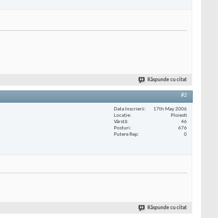
Răspunde cu citat
#2
Data înscrierii
17th May 2006
Locaţie
Ploiesti
Vârstă
46
Posturi
676
Putere Rep
0
Răspunde cu citat