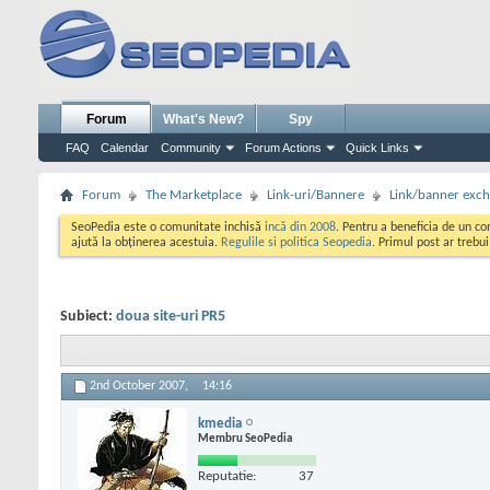
Forum
What's New?
Spy
FAQ
Calendar
Community
Forum Actions
Quick Links
Forum
The Marketplace
Link-uri/Bannere
Link/banner exc
SeoPedia este o comunitate inchisă
incă din 2008
. Pentru a beneficia de un c
ajută la obținerea acestuia.
Regulile si politica Seopedia
. Primul post ar trebu
Subiect:
doua site-uri PR5
2nd October 2007,
14:16
kmedia
Membru SeoPedia
Reputatie:
37