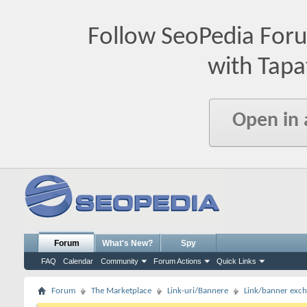
Follow SeoPedia For
with Tapa
Open in
Forum
What's New?
Spy
FAQ
Calendar
Community
Forum Actions
Quick Links
Forum
The Marketplace
Link-uri/Bannere
Link/banner exc