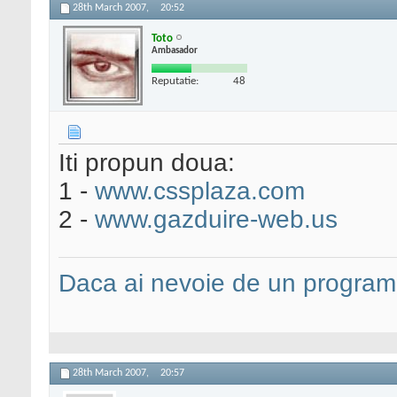
28th March 2007,
20:52
Toto
Ambasador
Reputatie:
48
Iti propun doua:
1 -
www.cssplaza.com
2 -
www.gazduire-web.us
Daca ai nevoie de un programa
28th March 2007,
20:57