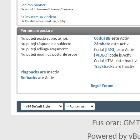
Schimb banner
De alinul în forumul Link-uri/Bannere
Sa invatam sa vindem...
De Kordell în forumul Bar, lobby...
Permisiuni postare
Nu puteţi
posta subiecte noi.
Codul BB
este
Activ
Nu puteţi
răspunde la subiecte
Zâmbete
este
Activ
Nu puteţi
adăuga ataşamente
Codul
[IMG]
este
Activ
Nu puteţi
modifica posturile proprii
[VIDEO]
code is
Activ
Codul HTML este
Inactiv
Trackbacks
are
Inactiv
Pingbacks
are
Inactiv
Refbacks
are
Activ
Reguli Forum
Fus orar: GM
Powered by vBu