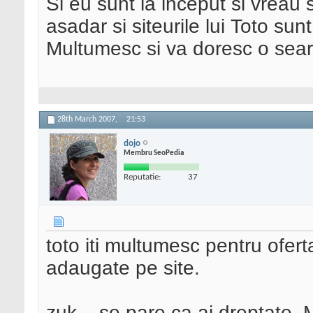
Si eu sunt la inceput si vreau s
asadar si siteurile lui Toto sun
Multumesc si va doresc o sear
28th March 2007,
21:53
dojo
Membru SeoPedia
Reputatie:
37
toto iti multumesc pentru ofert
adaugate pe site.
zuk .. se pare ca ai dreptate.