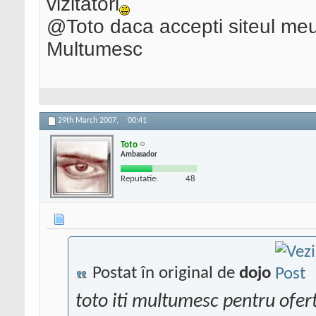
vizitatori
@Toto daca accepti siteul meu
Multumesc
29th March 2007,
00:41
Toto
Ambasador
Reputatie:
48
Postat în original de
dojo
toto iti multumesc pentru ofert