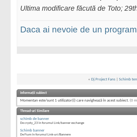
Ultima modificare făcută de Toto; 29
Daca ai nevoie de un programa
«
Dj Project Fans
|
Schimb temat
Informații subiect
Momentan este/sunt 1 utilizator(i) care navighează în acest subiect.
(0 m
Thread-uri Similare
schimb de banner
De crysty_23 în forumul Link/banner exchange
Schimb banner
De Fium în forumul Link-uri/Bannere