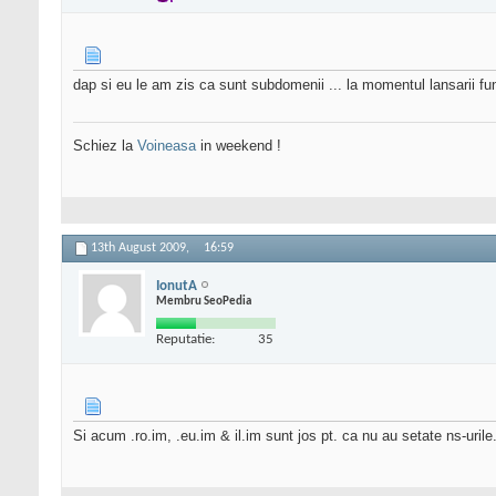
dap si eu le am zis ca sunt subdomenii ... la momentul lansarii fun
Schiez la
Voineasa
in weekend !
13th August 2009,
16:59
IonutA
Membru SeoPedia
Reputatie:
35
Si acum .ro.im, .eu.im & il.im sunt jos pt. ca nu au setate ns-urile