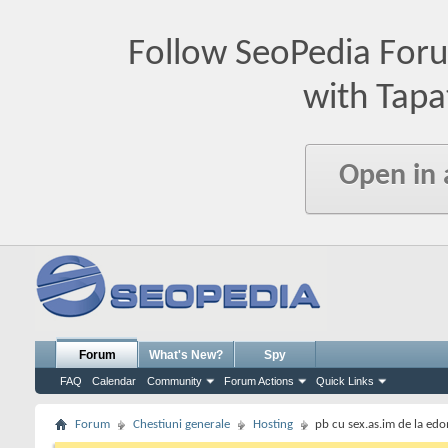
Follow SeoPedia For
with Tapa
Open in
Forum
What's New?
Spy
FAQ
Calendar
Community
Forum Actions
Quick Links
Forum
Chestiuni generale
Hosting
pb cu sex.as.im de la edo