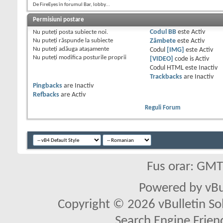
De FireEyes în forumul Bar, lobby...
Permisiuni postare
Nu puteţi
posta subiecte noi.
Codul BB
este
Activ
Nu puteţi
răspunde la subiecte
Zâmbete
este
Activ
Nu puteţi
adăuga ataşamente
Codul
[IMG]
este
Activ
Nu puteţi
modifica posturile proprii
[VIDEO]
code is
Activ
Codul HTML este
Inactiv
Trackbacks
are
Inactiv
Pingbacks
are
Inactiv
Refbacks
are
Activ
Reguli Forum
Fus orar: GM
Powered by vBu
Copyright © 2026 vBulletin Solu
Search Engine Frien