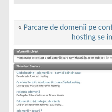
«
Parcare de domenii pe co
hosting se i
Informații subiect
Momentan este/sunt 1 utilizator(i) care navighează în acest subiect.
(0 m
Thread-uri Similare
Globehosting - Edomenii.ro - Servicii Mincinoase
De adson în forumul Hosting
Craciun Fericit cu edomenii.ro aka GlobeHosting
De Popescu Marian în forumul Hosting
raspuns edomenii
De Bogdan Citoiu în forumul Domenii web
Edomenii.ro isi bate joc de clienti
De Ben Boingeanu în forumul Bar, lobby...
Edomenii = Tepari ?