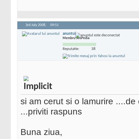
3rd July 2008,
09:51
anuntul
Membru SeoPedia
Reputatie:
38
si am cerut si o lamurire ....de 
...priviti raspuns
Buna ziua,