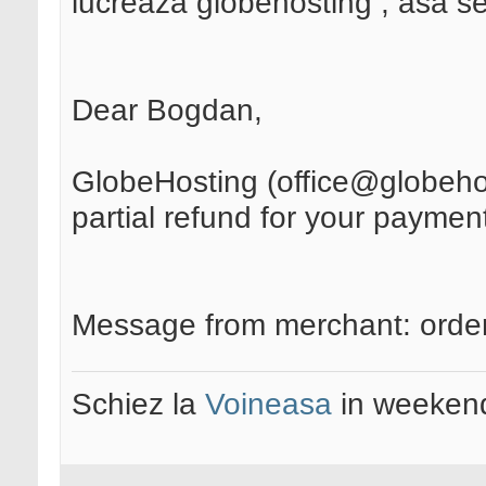
lucreaza globehosting , asa se
Dear Bogdan,
GlobeHosting (office@globehos
partial refund for your paymen
Message from merchant: orde
Schiez la
Voineasa
in weekend