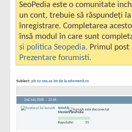
SeoPedia este o comunitate inc
un cont, trebuie să răspundeți la
înregistrare. Completarea acesto
însă modul în care sunt completa
si politica Seopedia
. Primul post 
Prezentare forumisti
.
Subiect:
pb cu sex.as.im de la edomenii.ro
2nd July 2008,
22:46
IonutA
Membru SeoPedia
Reputatie:
35