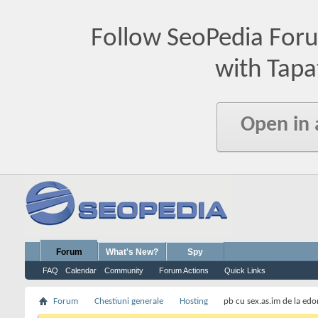
Follow SeoPedia For
with Tapa
Open in
Forum
What's New?
Spy
FAQ
Calendar
Community
Forum Actions
Quick Links
Forum
Chestiuni generale
Hosting
pb cu sex.as.im de la edo