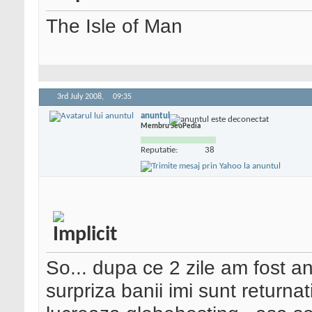
The Isle of Man
3rd July 2008,
09:35
anuntul
Membru SeoPedia
Reputatie:
38
So... dupa ce 2 zile am fost anu
surpriza banii imi sunt returnat