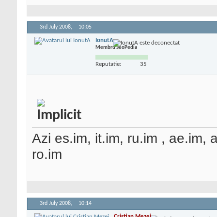
3rd July 2008,
10:05
IonutA
Membru SeoPedia
Reputatie:
35
Azi es.im, it.im, ru.im , ae.im,
ro.im
3rd July 2008,
10:14
Cristian Mezei