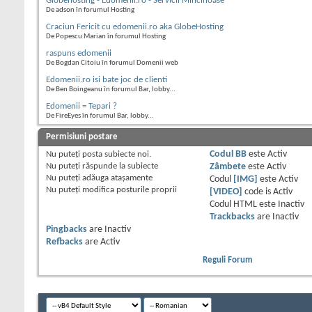
Globehosting - Edomenii.ro - Servicii Mincinoase
De adson în forumul Hosting
Craciun Fericit cu edomenii.ro aka GlobeHosting
De Popescu Marian în forumul Hosting
raspuns edomenii
De Bogdan Citoiu în forumul Domenii web
Edomenii.ro isi bate joc de clienti
De Ben Boingeanu în forumul Bar, lobby...
Edomenii = Tepari ?
De FireEyes în forumul Bar, lobby...
Permisiuni postare
Nu puteţi
posta subiecte noi.
Codul BB
este
Activ
Nu puteţi
răspunde la subiecte
Zâmbete
este
Activ
Nu puteţi
adăuga ataşamente
Codul
[IMG]
este
Activ
Nu puteţi
modifica posturile proprii
[VIDEO]
code is
Activ
Codul HTML este
Inactiv
Trackbacks
are
Inactiv
Pingbacks
are
Inactiv
Refbacks
are
Activ
Reguli Forum