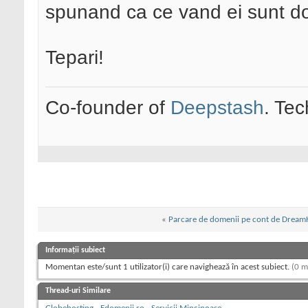
spunand ca ce vand ei sunt do
Tepari!
Co-founder of
Deepstash
. Tec
«
Parcare de domenii pe cont de Dream
Informații subiect
Momentan este/sunt 1 utilizator(i) care navighează în acest subiect.
(0 m
Thread-uri Similare