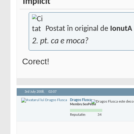
Postat în original de
IonutA
2. pt. ca e moca?
Corect!
3rd July 2008,
02:07
Dragos Flusca
Membru SeoPedia
Reputatie:
34