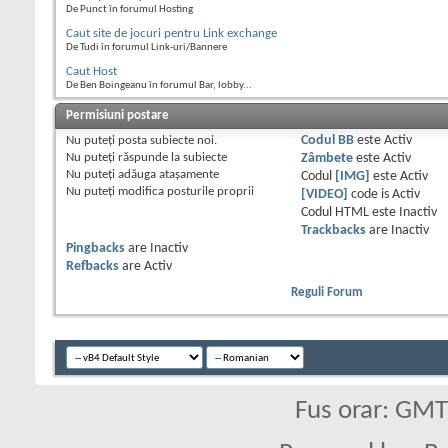
De Punct în forumul Hosting
Caut site de jocuri pentru Link exchange
De Tudi în forumul Link-uri/Bannere
Caut Host
De Ben Boingeanu în forumul Bar, lobby...
Permisiuni postare
Nu puteţi
posta subiecte noi.
Codul BB
este
Activ
Nu puteţi
răspunde la subiecte
Zâmbete
este
Activ
Nu puteţi
adăuga ataşamente
Codul
[IMG]
este
Activ
Nu puteţi
modifica posturile proprii
[VIDEO]
code is
Activ
Codul HTML este
Inactiv
Trackbacks
are
Inactiv
Pingbacks
are
Inactiv
Refbacks
are
Activ
Reguli Forum
Fus orar: GM