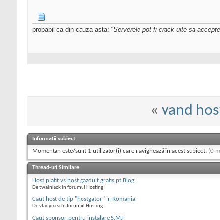
probabil ca din cauza asta:
"Serverele pot fi crack-uite sa accepte 
«
vand hos
Informații subiect
Momentan este/sunt 1 utilizator(i) care navighează în acest subiect.
(0 m
Thread-uri Similare
Host platit vs host gazduit gratis pt Blog
De twainiack în forumul Hosting
Caut host de tip "hostgator" in Romania
De vladgidea în forumul Hosting
Caut sponsor pentru instalare S.M.F