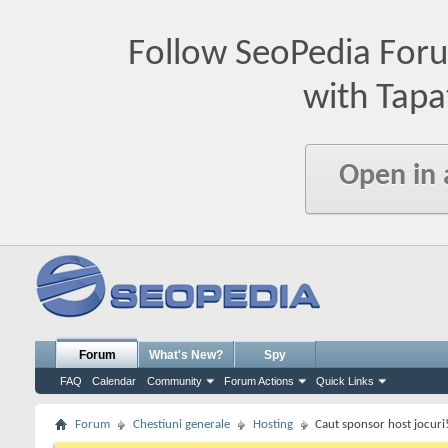
Follow SeoPedia For
with Tapa
Open in
Forum
What's New?
Spy
FAQ
Calendar
Community
Forum Actions
Quick Links
Forum
Chestiuni generale
Hosting
Caut sponsor host jocuri