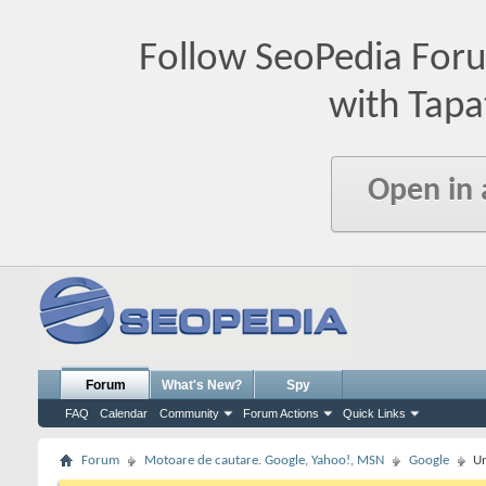
Follow SeoPedia For
with Tapa
Open in
Forum
What's New?
Spy
FAQ
Calendar
Community
Forum Actions
Quick Links
Forum
Motoare de cautare. Google, Yahoo!, MSN
Google
Un