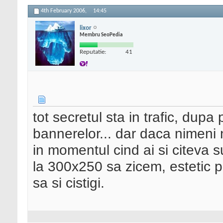
4th February 2006,
14:45
lixor
Membru SeoPedia
Reputatie:
41
tot secretul sta in trafic, dupa 
bannerelor... dar daca nimeni nu
in momentul cind ai si citeva su
la 300x250 sa zicem, estetic pus
sa si cistigi.