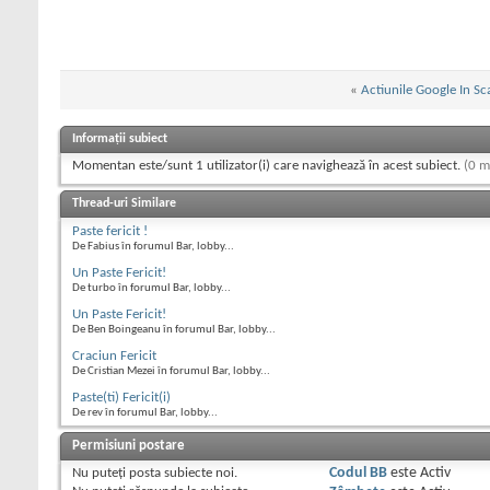
«
Actiunile Google In S
Informații subiect
Momentan este/sunt 1 utilizator(i) care navighează în acest subiect.
(0 m
Thread-uri Similare
Paste fericit !
De Fabius în forumul Bar, lobby...
Un Paste Fericit!
De turbo în forumul Bar, lobby...
Un Paste Fericit!
De Ben Boingeanu în forumul Bar, lobby...
Craciun Fericit
De Cristian Mezei în forumul Bar, lobby...
Paste(ti) Fericit(i)
De rev în forumul Bar, lobby...
Permisiuni postare
Nu puteţi
posta subiecte noi.
Codul BB
este
Activ