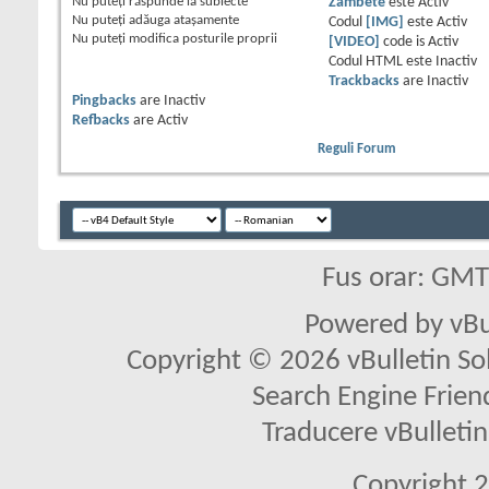
Nu puteţi
răspunde la subiecte
Zâmbete
este
Activ
Nu puteţi
adăuga ataşamente
Codul
[IMG]
este
Activ
Nu puteţi
modifica posturile proprii
[VIDEO]
code is
Activ
Codul HTML este
Inactiv
Trackbacks
are
Inactiv
Pingbacks
are
Inactiv
Refbacks
are
Activ
Reguli Forum
Fus orar: GM
Powered by vBu
Copyright © 2026 vBulletin Solu
Search Engine Frien
Traducere vBullet
Copyright 