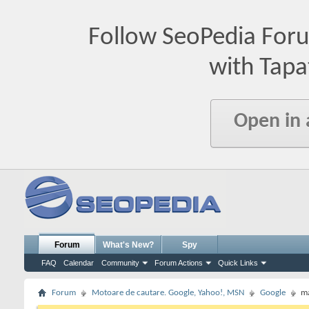
Follow SeoPedia For
with Tapa
Open in
Forum
What's New?
Spy
FAQ
Calendar
Community
Forum Actions
Quick Links
Forum
Motoare de cautare. Google, Yahoo!, MSN
Google
ma