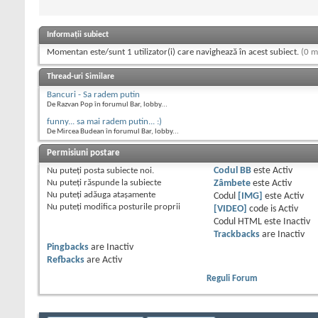
Informații subiect
Momentan este/sunt 1 utilizator(i) care navighează în acest subiect.
(0 m
Thread-uri Similare
Bancuri - Sa radem putin
De Razvan Pop în forumul Bar, lobby...
funny... sa mai radem putin... :)
De Mircea Budean în forumul Bar, lobby...
Permisiuni postare
Nu puteţi
posta subiecte noi.
Codul BB
este
Activ
Nu puteţi
răspunde la subiecte
Zâmbete
este
Activ
Nu puteţi
adăuga ataşamente
Codul
[IMG]
este
Activ
Nu puteţi
modifica posturile proprii
[VIDEO]
code is
Activ
Codul HTML este
Inactiv
Trackbacks
are
Inactiv
Pingbacks
are
Inactiv
Refbacks
are
Activ
Reguli Forum