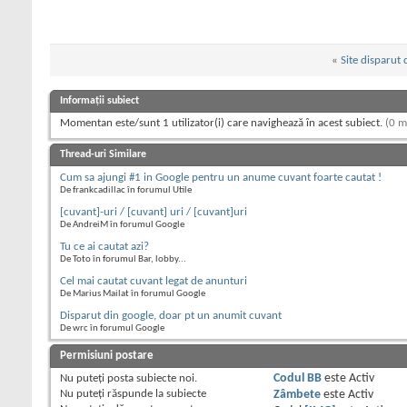
«
Site disparut
Informații subiect
Momentan este/sunt 1 utilizator(i) care navighează în acest subiect.
(0 m
Thread-uri Similare
Cum sa ajungi #1 in Google pentru un anume cuvant foarte cautat !
De frankcadillac în forumul Utile
[cuvant]-uri / [cuvant] uri / [cuvant]uri
De AndreiM în forumul Google
Tu ce ai cautat azi?
De Toto în forumul Bar, lobby...
Cel mai cautat cuvant legat de anunturi
De Marius Mailat în forumul Google
Disparut din google, doar pt un anumit cuvant
De wrc în forumul Google
Permisiuni postare
Nu puteţi
posta subiecte noi.
Codul BB
este
Activ
Nu puteţi
răspunde la subiecte
Zâmbete
este
Activ