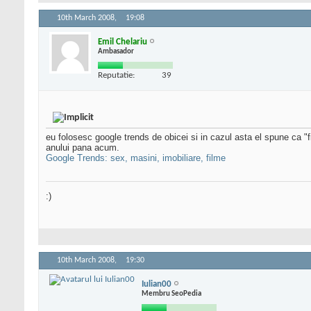
10th March 2008,
19:08
Emil Chelariu
Ambasador
Reputatie:
39
eu folosesc google trends de obicei si in cazul asta el spune ca "
anului pana acum.
Google Trends: sex, masini, imobiliare, filme
:)
10th March 2008,
19:30
Iulian00
Membru SeoPedia