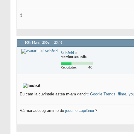
:)
10th March 2008,
23:46
Seinfeld
Membru SeoPedia
Reputatie:
40
Eu cam la cuvintele astea m-am gandit:
Google Trends: filme, you
Vă mai aduceți aminte de
jocurile copilăriei
?