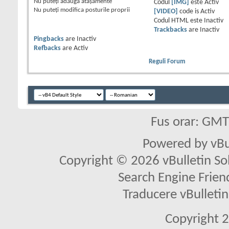
Nu puteţi
adăuga ataşamente
Codul
[IMG]
este
Activ
Nu puteţi
modifica posturile proprii
[VIDEO]
code is
Activ
Codul HTML este
Inactiv
Trackbacks
are
Inactiv
Pingbacks
are
Inactiv
Refbacks
are
Activ
Reguli Forum
Fus orar: GM
Powered by vBu
Copyright © 2026 vBulletin Solu
Search Engine Frien
Traducere vBullet
Copyright 