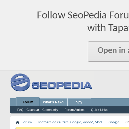
Follow SeoPedia For
with Tapa
Open in
Forum
What's New?
Spy
FAQ
Calendar
Community
Forum Actions
Quick Links
Forum
Motoare de cautare. Google, Yahoo!, MSN
Google
Ce