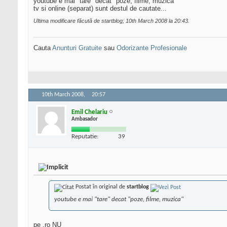
youtube e mai "tare" decat "poze, filme, muzica"
tv si online (separat) sunt destul de cautate...
Ultima modificare făcută de startblog; 10th March 2008 la
20:43
.
Cauta
Anunturi Gratuite
sau
Odorizante Profesionale
10th March 2008,
20:57
Emil Chelariu
Ambasador
Reputatie:
39
Postat în original de
startblog
youtube e mai "tare" decat "poze, filme, muzica"
pe .ro NU