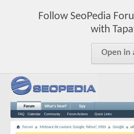
Follow SeoPedia For
with Tapa
Open in
Forum
What's New?
Spy
FAQ
Calendar
Community
Forum Actions
Quick Links
Forum
Motoare de cautare. Google, Yahoo!, MSN
Google
ui