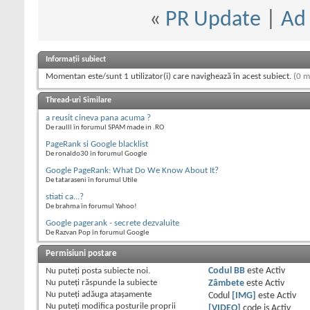
«
PR Update
|
Ad
Informații subiect
Momentan este/sunt 1 utilizator(i) care navighează în acest subiect.
(0 m
Thread-uri Similare
a reusit cineva pana acuma ?
De raulll în forumul SPAM made in .RO
PageRank si Google blacklist
De ronaldo30 în forumul Google
Google PageRank: What Do We Know About It?
De tataraseni în forumul Utile
stiati ca...?
De brahma în forumul Yahoo!
Google pagerank - secrete dezvaluite
De Razvan Pop în forumul Google
Permisiuni postare
Nu puteţi
posta subiecte noi.
Codul BB
este
Activ
Nu puteţi
răspunde la subiecte
Zâmbete
este
Activ
Nu puteţi
adăuga ataşamente
Codul
[IMG]
este
Activ
Nu puteţi
modifica posturile proprii
[VIDEO]
code is
Activ