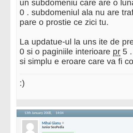
un subdomeniu care are o luna s
0 . subdomeniul ala nu are tra
pare o prostie ce zici tu.
La updatue-ul la uns ite de pr
0 si o paginiile interioare
pr
5 .
si simplu e eroare care va fi c
:)
13th January 2008,
14:04
Mihai Gianu
Junior SeoPedia