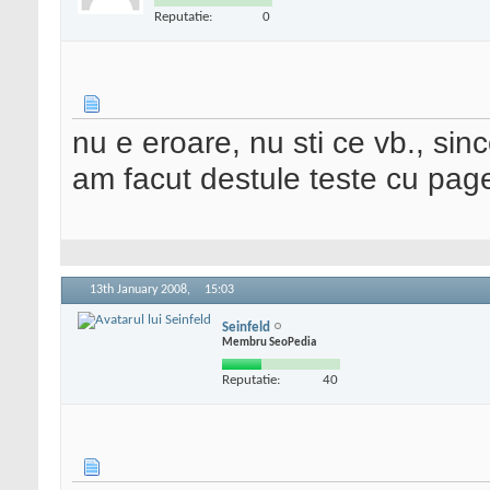
Reputatie:
0
nu e eroare, nu sti ce vb., sinc
am facut destule teste cu pager
13th January 2008,
15:03
Seinfeld
Membru SeoPedia
Reputatie:
40