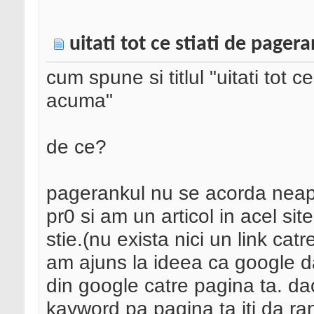
uitati tot ce stiati de page
cum spune si titlul "uitati tot
acuma"
de ce?
pagerankul nu se acorda neapa
pr0 si am un articol in acel si
stie.(nu exista nici un link catre
am ajuns la ideea ca google da
din google catre pagina ta. dac
kayword pa pagina ta iti da ra