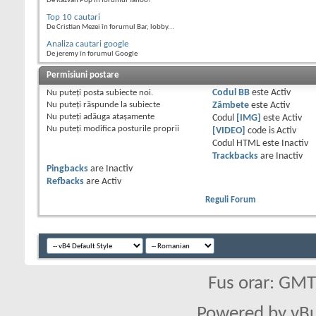
De Razvan Pop în forumul Yahoo!
Top 10 cautari
De Cristian Mezei în forumul Bar, lobby...
Analiza cautari google
De jeremy în forumul Google
Permisiuni postare
Nu puteţi
posta subiecte noi.
Codul BB
este
Activ
Nu puteţi
răspunde la subiecte
Zâmbete
este
Activ
Nu puteţi
adăuga ataşamente
Codul
[IMG]
este
Activ
Nu puteţi
modifica posturile proprii
[VIDEO]
code is
Activ
Codul HTML este
Inactiv
Trackbacks
are
Inactiv
Pingbacks
are
Inactiv
Refbacks
are
Activ
Reguli Forum
Fus orar: GM
Powered by vBu