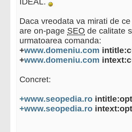
IDEAL.
Daca vreodata va mirati de ce
are on-page
SEO
de calitate s
urmatoarea comanda:
+
www.domeniu.com
intitle:
+
www.domeniu.com
intext:c
Concret:
+
www.seopedia.ro
intitle:o
+
www.seopedia.ro
intext:op