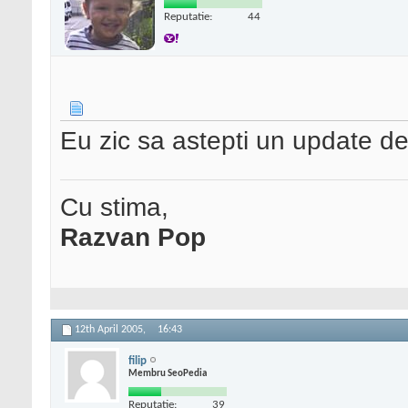
Reputatie:
44
Eu zic sa astepti un update de
Cu stima,
Razvan Pop
12th April 2005,
16:43
filip
Membru SeoPedia
Reputatie:
39