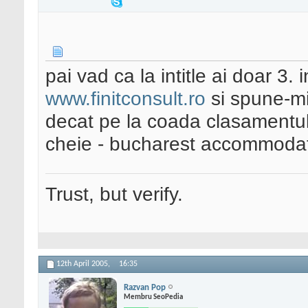
pai vad ca la intitle ai doar 3
www.finitconsult.ro
si spune-mi
decat pe la coada clasamentulu
cheie - bucharest accommodat
Trust, but verify.
12th April 2005,
16:35
Razvan Pop
Membru SeoPedia