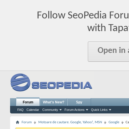
Follow SeoPedia For
with Tapa
Open in
Forum
What's New?
Spy
FAQ
Calendar
Community
Forum Actions
Quick Links
Forum
Motoare de cautare. Google, Yahoo!, MSN
Google
Ca