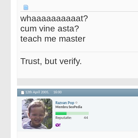
whaaaaaaaaaat?
cum vine asta?
teach me master
Trust, but verify.
12th April 2005,
16:00
Razvan Pop
Membru SeoPedia
Reputatie:
44