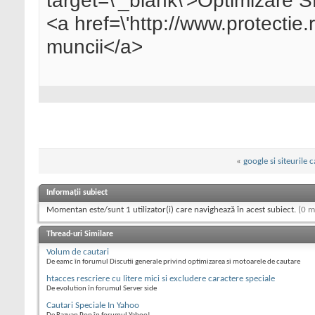
target=\'_blank\'>Optimizare
<a href=\'http://www.protectie.r
muncii</a>
«
google si siteurile c
Informații subiect
Momentan este/sunt 1 utilizator(i) care navighează în acest subiect.
(0 m
Thread-uri Similare
Volum de cautari
De eamc în forumul Discutii generale privind optimizarea si motoarele de cautare
htacces rescriere cu litere mici si excludere caractere speciale
De evolution în forumul Server side
Cautari Speciale In Yahoo