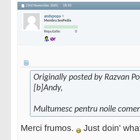
23rd November 2005,
18:10
andypopa
Membru SeoPedia
Reputatie:
0
Originally posted by Razvan P
[b]Andy,
Multumesc pentru noile comen
Merci frumos.
Just doin' wha