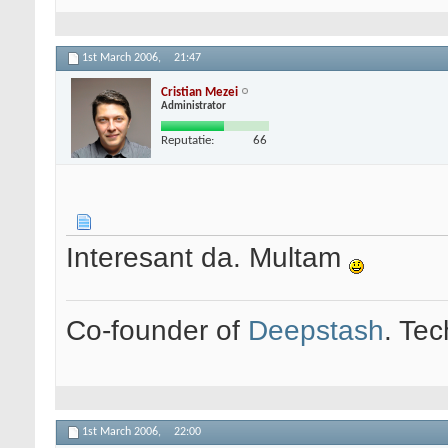
1st March 2006,
21:47
Cristian Mezei
Administrator
Reputatie:
66
Interesant da. Multam
Co-founder of
Deepstash
. Tec
1st March 2006,
22:00