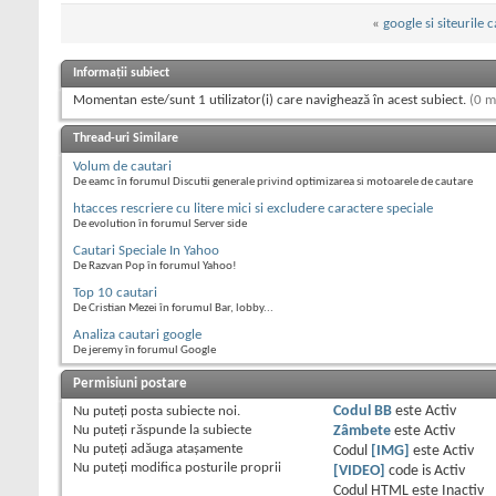
«
google si siteurile c
Informații subiect
Momentan este/sunt 1 utilizator(i) care navighează în acest subiect.
(0 m
Thread-uri Similare
Volum de cautari
De eamc în forumul Discutii generale privind optimizarea si motoarele de cautare
htacces rescriere cu litere mici si excludere caractere speciale
De evolution în forumul Server side
Cautari Speciale In Yahoo
De Razvan Pop în forumul Yahoo!
Top 10 cautari
De Cristian Mezei în forumul Bar, lobby...
Analiza cautari google
De jeremy în forumul Google
Permisiuni postare
Nu puteţi
posta subiecte noi.
Codul BB
este
Activ
Nu puteţi
răspunde la subiecte
Zâmbete
este
Activ
Nu puteţi
adăuga ataşamente
Codul
[IMG]
este
Activ
Nu puteţi
modifica posturile proprii
[VIDEO]
code is
Activ
Codul HTML este
Inactiv