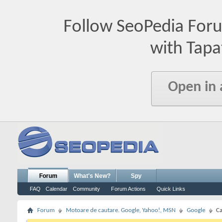
Follow SeoPedia For
with Tapa
Open in
Forum
What's New?
Spy
FAQ
Calendar
Community
Forum Actions
Quick Links
Forum
Motoare de cautare. Google, Yahoo!, MSN
Google
Ca