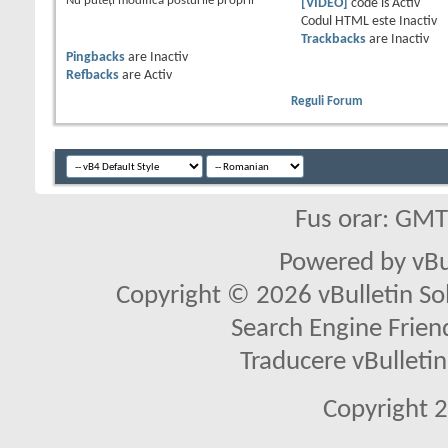
Nu puteţi
modifica posturile proprii
[VIDEO]
code is
Activ
Codul HTML este
Inactiv
Trackbacks
are
Inactiv
Pingbacks
are
Inactiv
Refbacks
are
Activ
Reguli Forum
Fus orar: GM
Powered by vBu
Copyright © 2026 vBulletin Solu
Search Engine Frien
Traducere vBullet
Copyright 