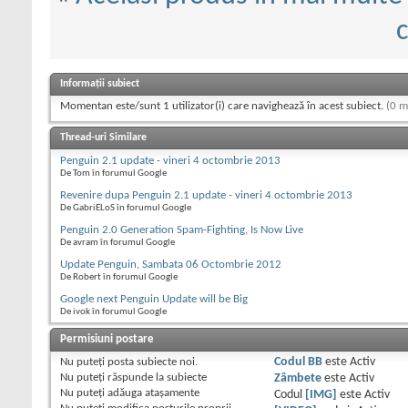
c
Informații subiect
Momentan este/sunt 1 utilizator(i) care navighează în acest subiect.
(0 m
Thread-uri Similare
Penguin 2.1 update - vineri 4 octombrie 2013
De Tom în forumul Google
Revenire dupa Penguin 2.1 update - vineri 4 octombrie 2013
De GabriELoS în forumul Google
Penguin 2.0 Generation Spam-Fighting, Is Now Live
De avram în forumul Google
Update Penguin, Sambata 06 Octombrie 2012
De Robert în forumul Google
Google next Penguin Update will be Big
De ivok în forumul Google
Permisiuni postare
Nu puteţi
posta subiecte noi.
Codul BB
este
Activ
Nu puteţi
răspunde la subiecte
Zâmbete
este
Activ
Nu puteţi
adăuga ataşamente
Codul
[IMG]
este
Activ