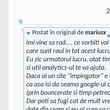
2
Postat în original de
mariusx
imi vine sa rad.... ce vorbiti vo
care sunt raul in tot acest lucru
Eu zic urmatorul lucru, atat tim
si util analytics-ul te va ajuta.
Daca ai un site "impingator" e 
ca asa isi da seama google-ul ca
(prin bouncerate si timp petrecu
Dar poti sa fugi cat de mult vre
date din crom si nu ai cum sa c