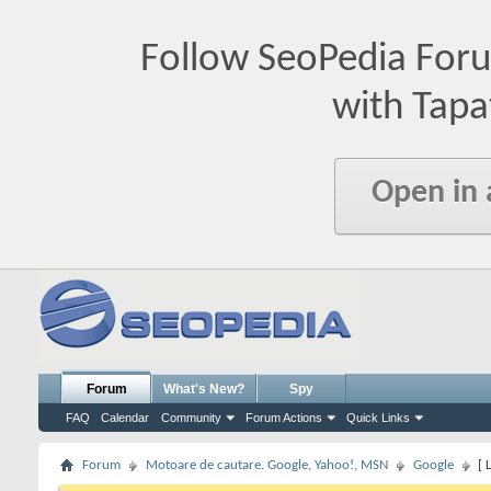
Follow SeoPedia For
with Tapa
Open in
Forum
What's New?
Spy
FAQ
Calendar
Community
Forum Actions
Quick Links
Forum
Motoare de cautare. Google, Yahoo!, MSN
Google
[ 