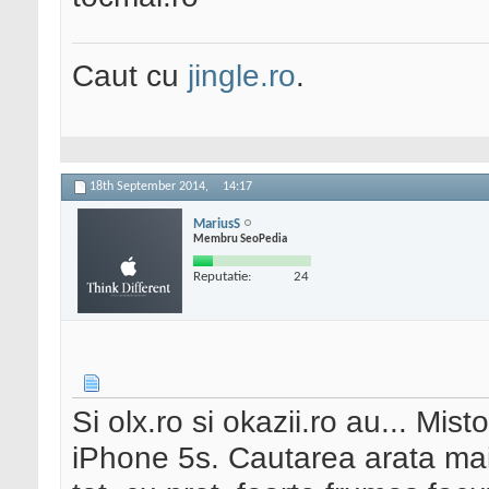
Caut cu
jingle.ro
.
18th September 2014,
14:17
MariusS
Membru SeoPedia
Reputatie:
24
Si olx.ro si okazii.ro au... Mis
iPhone 5s. Cautarea arata mai 