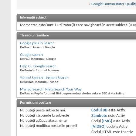
«
Google Human Rater Quality
Informații subiect
Momentan este/sunt 1 utilizator(i) care navighează în acest subiect.
(0 m
Thread-uri Similare
Google plus in Search
De Kaa în forumul Google
Google search
De Paul în forumul Google
Help Cu Google Search
De florin în forumul Adsense
Yahoo! Search - Instant Search
De Krumel în forumul Yahoo!
Myriad Search: Meta Search Your Way
De Razvan Pop în forumul Stiri despre motoarele de cautare, SEO si Marketing
Permisiuni postare
Nu puteţi
posta subiecte noi.
Codul BB
este
Activ
Nu puteţi
răspunde la subiecte
Zâmbete
este
Activ
Nu puteţi
adăuga ataşamente
Codul
[IMG]
este
Activ
Nu puteţi
modifica posturile proprii
[VIDEO]
code is
Activ
Codul HTML este
Inactiv