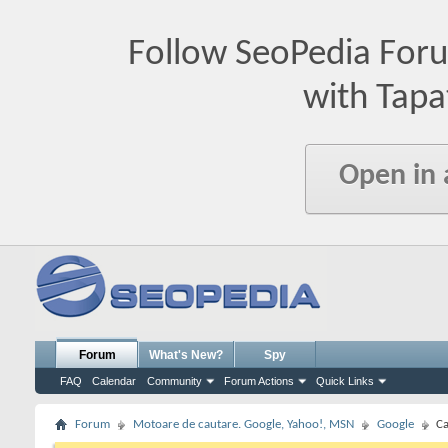
Follow SeoPedia For
with Tapa
Open in
Forum
What's New?
Spy
FAQ
Calendar
Community
Forum Actions
Quick Links
Forum
Motoare de cautare. Google, Yahoo!, MSN
Google
Ca