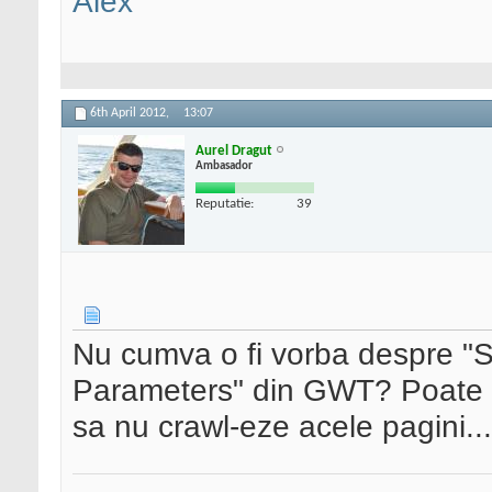
Alex
6th April 2012,
13:07
Aurel Dragut
Ambasador
Reputatie:
39
Nu cumva o fi vorba despre "S
Parameters" din GWT? Poate 
sa nu crawl-eze acele pagini...