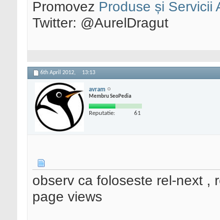
Promovez
Produse și Servicii
Twitter: @AurelDragut
6th April 2012,
13:13
avram
Membru SeoPedia
Reputatie:
61
observ ca foloseste rel-next , re
page views