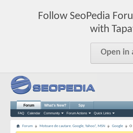
Follow SeoPedia For
with Tapa
Open in
Forum
What's New?
Spy
FAQ
Calendar
Community
Forum Actions
Quick Links
Forum
Motoare de cautare. Google, Yahoo!, MSN
Google
O 