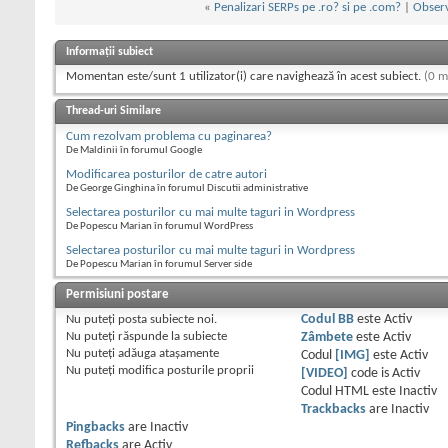
«
Penalizari SERPs pe .ro? si pe .com?
|
Observ
Informații subiect
Momentan este/sunt 1 utilizator(i) care navighează în acest subiect.
(0 m
Thread-uri Similare
Cum rezolvam problema cu paginarea?
De Maldinii în forumul Google
Modificarea posturilor de catre autori
De George Ginghina în forumul Discutii administrative
Selectarea posturilor cu mai multe taguri in Wordpress
De Popescu Marian în forumul WordPress
Selectarea posturilor cu mai multe taguri in Wordpress
De Popescu Marian în forumul Server side
Permisiuni postare
Nu puteţi
posta subiecte noi.
Codul BB
este
Activ
Nu puteţi
răspunde la subiecte
Zâmbete
este
Activ
Nu puteţi
adăuga ataşamente
Codul
[IMG]
este
Activ
Nu puteţi
modifica posturile proprii
[VIDEO]
code is
Activ
Codul HTML este
Inactiv
Trackbacks
are
Inactiv
Pingbacks
are
Inactiv
Refbacks
are
Activ