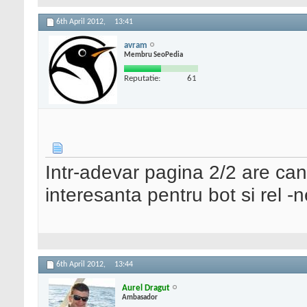
6th April 2012,
13:41
avram
Membru SeoPedia
Reputatie:
61
Intr-adevar pagina 2/2 are can
interesanta pentru bot si rel -n
6th April 2012,
13:44
Aurel Dragut
Ambasador