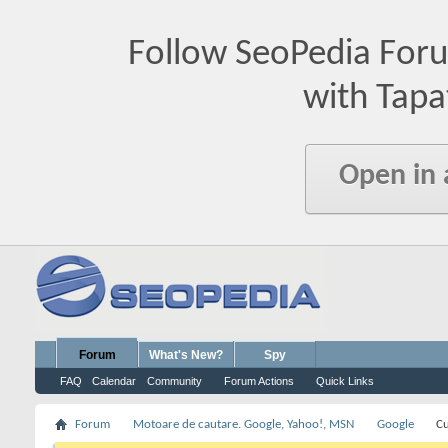
Follow SeoPedia For
with Tapa
Open in
Forum
What's New?
Spy
FAQ
Calendar
Community
Forum Actions
Quick Links
Forum
Motoare de cautare. Google, Yahoo!, MSN
Google
Cu