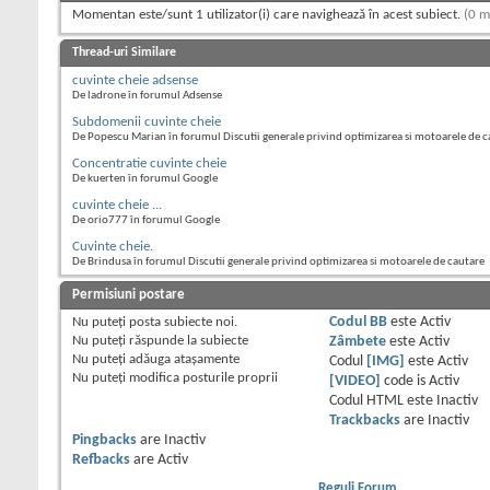
Momentan este/sunt 1 utilizator(i) care navighează în acest subiect.
(0 m
Thread-uri Similare
cuvinte cheie adsense
De ladrone în forumul Adsense
Subdomenii cuvinte cheie
De Popescu Marian în forumul Discutii generale privind optimizarea si motoarele de c
Concentratie cuvinte cheie
De kuerten în forumul Google
cuvinte cheie ...
De orio777 în forumul Google
Cuvinte cheie.
De Brindusa în forumul Discutii generale privind optimizarea si motoarele de cautare
Permisiuni postare
Nu puteţi
posta subiecte noi.
Codul BB
este
Activ
Nu puteţi
răspunde la subiecte
Zâmbete
este
Activ
Nu puteţi
adăuga ataşamente
Codul
[IMG]
este
Activ
Nu puteţi
modifica posturile proprii
[VIDEO]
code is
Activ
Codul HTML este
Inactiv
Trackbacks
are
Inactiv
Pingbacks
are
Inactiv
Refbacks
are
Activ
Reguli Forum