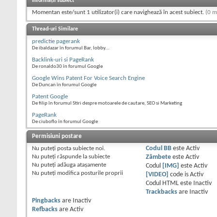
Informații subiect
Momentan este/sunt 1 utilizator(i) care navighează în acest subiect.
(0 m
Thread-uri Similare
predictie pagerank
De ibaldazar în forumul Bar, lobby...
Backlink-uri si PageRank
De ronaldo30 în forumul Google
Google Wins Patent For Voice Search Engine
De Duncan în forumul Google
Patent Google
De filip în forumul Stiri despre motoarele de cautare, SEO si Marketing
PageRank
De ciuboflo în forumul Google
Permisiuni postare
Nu puteţi
posta subiecte noi.
Codul BB
este
Activ
Nu puteţi
răspunde la subiecte
Zâmbete
este
Activ
Nu puteţi
adăuga ataşamente
Codul
[IMG]
este
Activ
Nu puteţi
modifica posturile proprii
[VIDEO]
code is
Activ
Codul HTML este
Inactiv
Trackbacks
are
Inactiv
Pingbacks
are
Inactiv
Refbacks
are
Activ