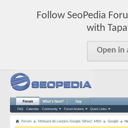
Follow SeoPedia For
with Tapa
Open in
Forum
What's New?
Spy
FAQ
Calendar
Community
Forum Actions
Quick Links
Forum
Motoare de cautare. Google, Yahoo!, MSN
Google
Ne