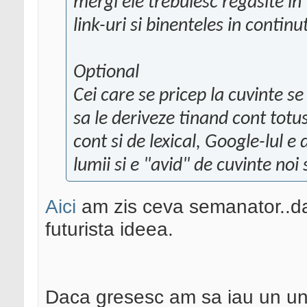
mergi ele trebuiesc regasite in ti
link-uri si binenteles in continu
Optional
Cei care se pricep la cuvinte s
sa le deriveze tinand cont totusi
cont si de lexical, Google-lul e
lumii si e "avid" de cuvinte noi 
Aici
am zis ceva semanator..da
futurista ideea.
Daca gresesc am sa iau un ung