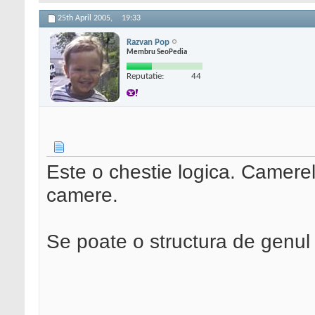
25th April 2005,
19:33
Razvan Pop
Membru SeoPedia
Reputatie:
44
Este o chestie logica. Camerele
camere.
Se poate o structura de genul 