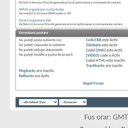
De Tudi în forumul Discutii generale privind optimizarea si motoarele de cautare
SPAM organizare-nunta-botez
De costy03 în forumul SPAM made in .RO
Pareri organizare site
De Netul în forumul Discutii generale privind optimizarea si motoarele de cautare
Permisiuni postare
Nu puteţi
posta subiecte noi.
Codul BB
este
Activ
Nu puteţi
răspunde la subiecte
Zâmbete
este
Activ
Nu puteţi
adăuga ataşamente
Codul
[IMG]
este
Activ
Nu puteţi
modifica posturile proprii
[VIDEO]
code is
Activ
Codul HTML este
Inactiv
Trackbacks
are
Inactiv
Pingbacks
are
Inactiv
Refbacks
are
Activ
Reguli Forum
Fus orar: GM