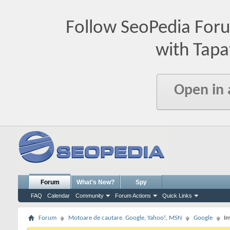
Follow SeoPedia For
with Tapa
Open in
Forum
What's New?
Spy
FAQ
Calendar
Community
Forum Actions
Quick Links
Forum
Motoare de cautare. Google, Yahoo!, MSN
Google
Im