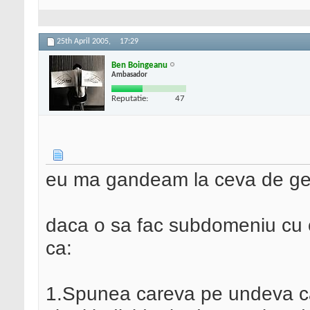
25th April 2005,
17:29
Ben Boingeanu
Ambasador
Reputatie:
47
eu ma gandeam la ceva de gen
daca o sa fac subdomeniu cu c
ca:
1.Spunea careva pe undeva ca