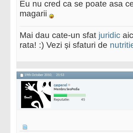
Eu nu cred ca se poate asa ce
magarii
Mai dau cate-un sfat
juridic
aic
rata! :) Vezi și sfaturi de
nutriti
19th October 2010,
21:53
casperel
Membru SeoPedia
Reputatie:
45