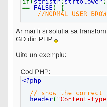
if(
stristr
(
strtolower
(
==
FALSE
) {
//NORMAL USER BROW
}
Ar mai fi si solutia sa transform
else {
GD din PHP
//THIS IS GOOGLE B
}
Uite un exemplu:
Cod PHP:
<?php
// show the correct 
header
(
"Content-type