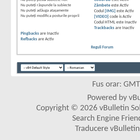
Nu puteţi
răspunde la subiecte
Zâmbete
este
Activ
Nu puteţi
adăuga ataşamente
Codul
[IMG]
este
Activ
Nu puteţi
modifica posturile proprii
[VIDEO]
code is
Activ
Codul HTML este
Inactiv
Trackbacks
are
Inactiv
Pingbacks
are
Inactiv
Refbacks
are
Activ
Reguli Forum
Fus orar: GM
Powered by vBu
Copyright © 2026 vBulletin Solu
Search Engine Frien
Traducere vBullet