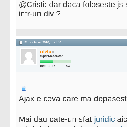
@Cristi: dar daca foloseste js s
intr-un div ?
19th October 2010,
21:54
Cristi U
Super Moderator
Reputatie:
53
Ajax e ceva care ma depasest
Mai dau cate-un sfat
juridic
aic