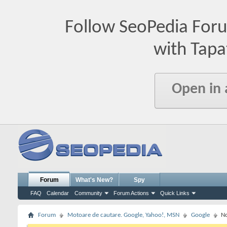
Follow SeoPedia For
with Tapa
Open in
Forum
What's New?
Spy
FAQ
Calendar
Community
Forum Actions
Quick Links
Forum
Motoare de cautare. Google, Yahoo!, MSN
Google
No