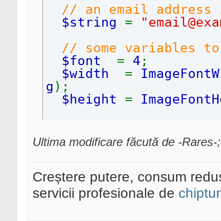
// an email address 
$string
=
"email@exa
// some variables to
$font
=
4
;
$width
=
ImageFontW
g
);
$height
=
ImageFontH
// lets begin by cre
$im
= @
imagecreatet
Ultima modificare făcută de -Rares-
//white background
Creștere putere, consum redus
$background_color
=
5
,
255
,
255
);
servicii profesionale de
chiptu
//black text