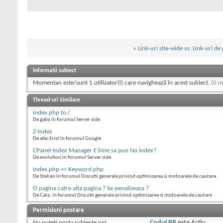
$text_color
=
image
;
// put it all togeth
«
Link-uri site-wide vs. Link-uri de
imagestring
(
$im
,
$f
color
);
Informații subiect
Momentan este/sunt 1 utilizator(i) care navighează în acest subiect.
(0 m
// and display
Thread-uri Similare
imagejpeg
(
$im
);
index.php to /
?>
De gaby în forumul Server side
Z-index
De afac3rist în forumul Google
CPanel-Index Manager E bine sa pun No index?
De evolution în forumul Server side
Index.php => Keyword.php
De Stelian în forumul Discutii generale privind optimizarea si motoarele de cautare
O pagina catre alta pagina ? Se penalizeaza ?
De Cata. în forumul Discutii generale privind optimizarea si motoarele de cautare
Permisiuni postare
Nu puteţi
posta subiecte noi.
Codul BB
este
Activ