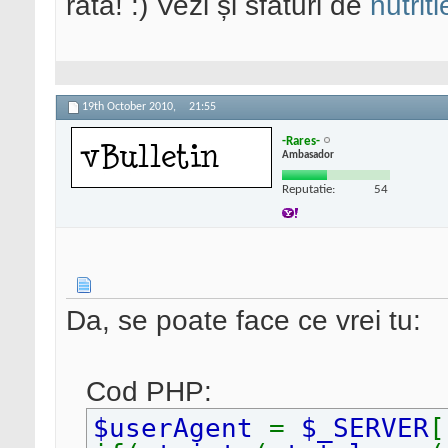
rata! :) Vezi și sfaturi de
nutriti
19th October 2010,
21:55
-Rares-
Ambasador
Reputatie:
54
Da, se poate face ce vrei tu:
Cod PHP:
$userAgent
=
$_SERVER
[