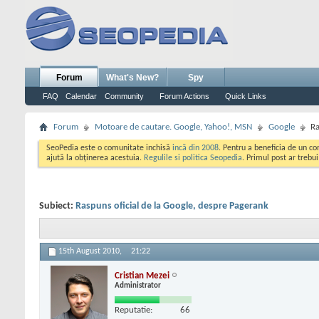
Forum
What's New?
Spy
FAQ
Calendar
Community
Forum Actions
Quick Links
Forum
Motoare de cautare. Google, Yahoo!, MSN
Google
Ra
SeoPedia este o comunitate inchisă
incă din 2008
. Pentru a beneficia de un c
ajută la obținerea acestuia.
Regulile si politica Seopedia
. Primul post ar trebu
Subiect:
Raspuns oficial de la Google, despre Pagerank
15th August 2010,
21:22
Cristian Mezei
Administrator
Reputatie:
66