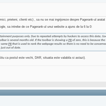
ci, prieteni, clienti etc) , sa nu se mai ingrijoreze despre Pagerank-ul aratat
gle, sa intrebe de ce Pagerank-ul unui website a ajuns de la 6 la 0:
ertainment purposes only. Due to repeated attempts by hackers to access this data, G
olbar is several months old. If the toolbar is showing a
PR
of zero, this is because the
he same
PR
that is used to rank the webpage results so there is no need to be concerne
 just out of date.
tiu ca postul este vechi, DAR, situatia este valabila si astazi).