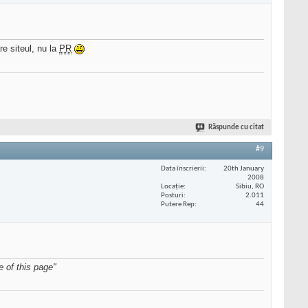
re siteul, nu la
PR
Răspunde cu citat
#9
Data înscrierii
20th January
2008
Locaţie
Sibiu, RO
Posturi
2.011
Putere Rep
44
 of this page"