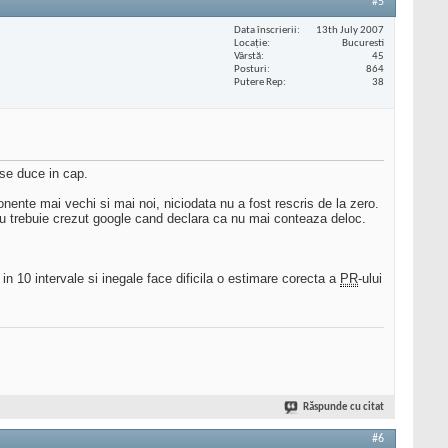
#5
Data înscrierii
13th July 2007
Locaţie
Bucuresti
Vârstă
45
Posturi
864
Putere Rep
38
 se duce in cap.
nente mai vechi si mai noi, niciodata nu a fost rescris de la zero.
nu trebuie crezut google cand declara ca nu mai conteaza deloc.
a in 10 intervale si inegale face dificila o estimare corecta a
PR
-ului
Răspunde cu citat
#6