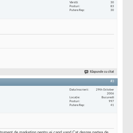
Vârstă
30
Posturi
83
Putere Rep
30
Răspunde cu citat
#3
Data înscrierii
29th October
2006
Locaţie
Bucuresti
Posturi
997
Putere Rep
41
nstrument de marketing pentru ei cand vand.Cat despre partea de