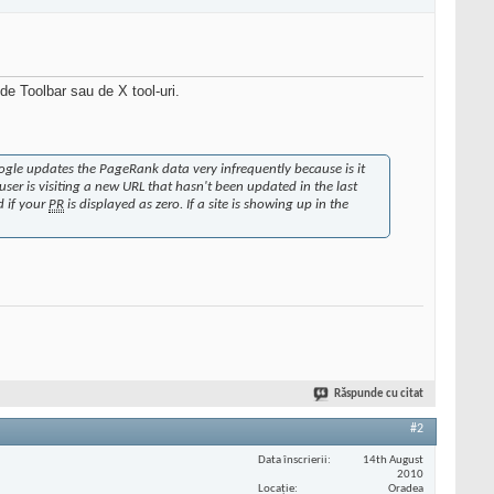
 de Toolbar sau de X tool-uri.
oogle updates the PageRank data very infrequently because is it
 user is visiting a new URL that hasn't been updated in the last
d if your
PR
is displayed as zero. If a site is showing up in the
Răspunde cu citat
#2
Data înscrierii
14th August
2010
Locaţie
Oradea