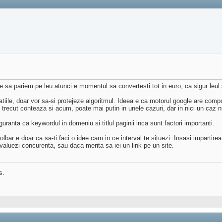
 sa pariem pe leu atunci e momentul sa convertesti tot in euro, ca sigur leul
tiile, doar vor sa-si protejeze algoritmul. Ideea e ca motorul google are compo
trecut conteaza si acum, poate mai putin in unele cazuri, dar in nici un caz 
anta ca keywordul in domeniu si titlul paginii inca sunt factori importanti.
oolbar e doar ca sa-ti faci o idee cam in ce interval te situezi. Insasi impartire
valuezi concurenta, sau daca merita sa iei un link pe un site.
s.