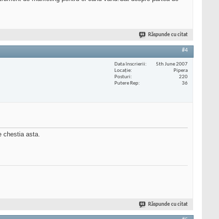
Răspunde cu citat
#4
Data înscrierii
5th June 2007
Locaţie
Pipera
Posturi
220
Putere Rep
36
 chestia asta.
Răspunde cu citat