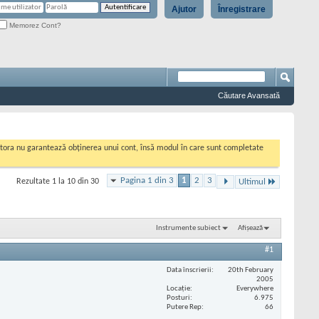
Ajutor
Înregistrare
Memorez Cont?
Căutare Avansată
cestora nu garantează obținerea unui cont, însă modul în care sunt completate
Pagina 1 din 3
1
2
3
Rezultate 1 la 10 din 30
Ultimul
Instrumente subiect
Afișează
#1
Data înscrierii
20th February
2005
Locaţie
Everywhere
Posturi
6.975
Putere Rep
66