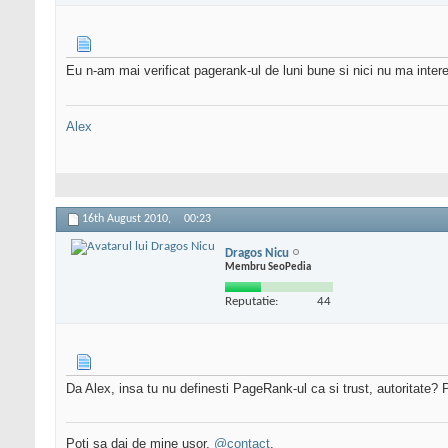
Eu n-am mai verificat pagerank-ul de luni bune si nici nu ma interese
Alex
16th August 2010,
00:23
Dragos Nicu
Membru SeoPedia
Reputatie:
44
Da Alex, insa tu nu definesti PageRank-ul ca si trust, autoritate
Poti sa dai de mine usor,
@contact
.