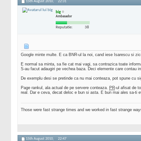
15th August 2010,
22:31
big
Ambasador
Reputatie:
38
Google minte multe. E ca BNR-ul la noi, cand iese Isarescu si zice
E normal sa minta, sa fie cat mai vagi, sa contrazica toate informa
S-au facut adaugiri pe vechea baza. Deci elemente care contau in 
De exemplu desi se pretinde ca nu mai conteaza, pot spune cu sigur
Page rankul, ala actual de pe servere conteaza.
PR
-ul afisat de t
real. Dar e ceva, decat deloc e bun si asta. E bun mai ales sa-ti e
Those were fast strange times and we worked in fast strange way
15th August 2010,
22:47