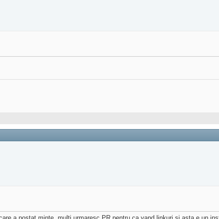
 care a postat minte. multi urmaresc
PR
pentru ca vand linkuri si asta e un i