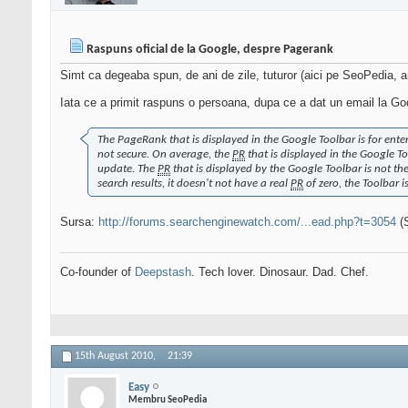
Raspuns oficial de la Google, despre Pagerank
Simt ca degeaba spun, de ani de zile, tuturor (aici pe SeoPedia, ami
Iata ce a primit raspuns o persoana, dupa ce a dat un email la Goo
The PageRank that is displayed in the Google Toolbar is for ent
not secure. On average, the
PR
that is displayed in the Google To
update. The
PR
that is displayed by the Google Toolbar is not t
search results, it doesn't not have a real
PR
of zero, the Toolbar is
Sursa:
http://forums.searchenginewatch.com/...ead.php?t=3054
(S
Co-founder of
Deepstash
. Tech lover. Dinosaur. Dad. Chef.
15th August 2010,
21:39
Easy
Membru SeoPedia