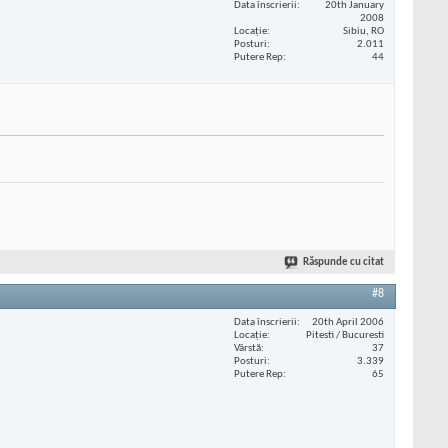
Data înscrierii
20th January
2008
Locaţie
Sibiu, RO
Posturi
2.011
Putere Rep
44
Răspunde cu citat
#8
Data înscrierii
20th April 2006
Locaţie
Pitesti / Bucuresti
Vârstă
37
Posturi
3.339
Putere Rep
65