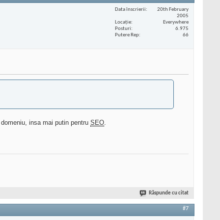
Data înscrierii
20th February
2005
Locaţie
Everywhere
Posturi
6.975
Putere Rep
66
in domeniu, insa mai putin pentru
SEO
.
Răspunde cu citat
#7