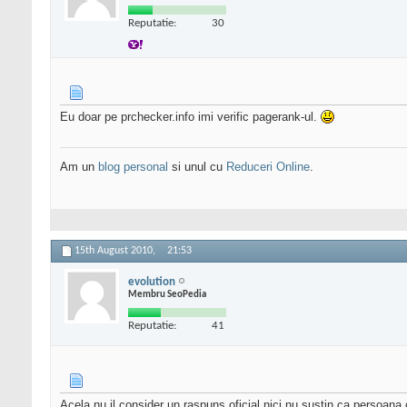
Reputatie:
30
Eu doar pe prchecker.info imi verific pagerank-ul.
Am un
blog personal
si unul cu
Reduceri Online
.
15th August 2010,
21:53
evolution
Membru SeoPedia
Reputatie:
41
Acela nu il consider un raspuns oficial,nici nu sustin ca persoana