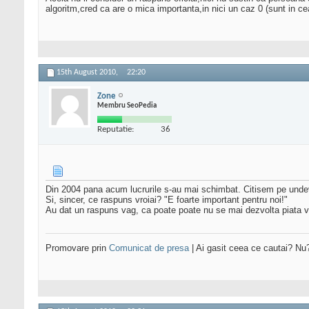
algoritm,cred ca are o mica importanta,in nici un caz 0 (sunt in cea
15th August 2010,
22:20
Zone
Membru SeoPedia
Reputatie:
36
Din 2004 pana acum lucrurile s-au mai schimbat. Citisem pe undev
Si, sincer, ce raspuns vroiai? "E foarte important pentru noi!"
Au dat un raspuns vag, ca poate poate nu se mai dezvolta piata van
Promovare prin
Comunicat de presa
| Ai gasit ceea ce cautai? Nu