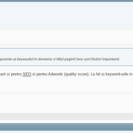
uranta ca keywordul in domeniu si titlul paginii inca sunt factori importanti.
ant si pentru
SEO
si pentru Adwords (quality score). La fel si keyword-urile 