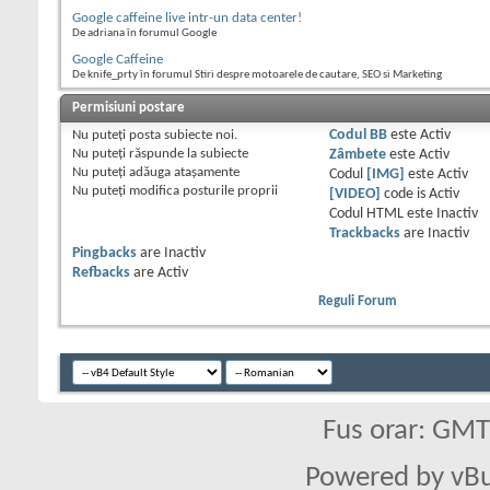
Google caffeine live intr-un data center!
De adriana în forumul Google
Google Caffeine
De knife_prty în forumul Stiri despre motoarele de cautare, SEO si Marketing
Permisiuni postare
Nu puteţi
posta subiecte noi.
Codul BB
este
Activ
Nu puteţi
răspunde la subiecte
Zâmbete
este
Activ
Nu puteţi
adăuga ataşamente
Codul
[IMG]
este
Activ
Nu puteţi
modifica posturile proprii
[VIDEO]
code is
Activ
Codul HTML este
Inactiv
Trackbacks
are
Inactiv
Pingbacks
are
Inactiv
Refbacks
are
Activ
Reguli Forum
Fus orar: GM
Powered by vBu