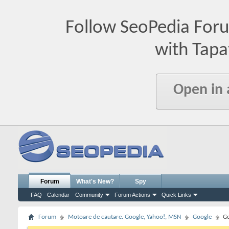
Follow SeoPedia For
with Tapa
Open in
Forum
What's New?
Spy
FAQ
Calendar
Community
Forum Actions
Quick Links
Forum
Motoare de cautare. Google, Yahoo!, MSN
Google
Go