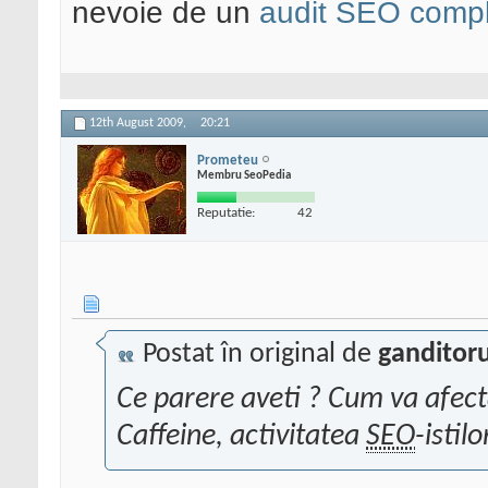
nevoie de un
audit SEO compl
12th August 2009,
20:21
Prometeu
Membru SeoPedia
Reputatie:
42
Postat în original de
ganditor
Ce parere aveti ? Cum va afec
Caffeine, activitatea
SEO
-istilo