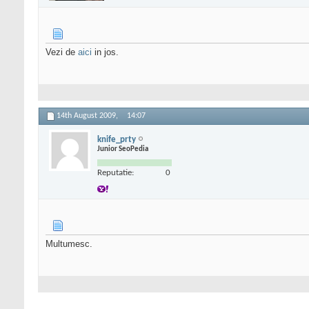
Vezi de
aici
in jos.
14th August 2009,
14:07
knife_prty
Junior SeoPedia
Reputatie:
0
Multumesc.