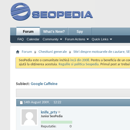
Forum
What's New?
Spy
FAQ
Calendar
Community
Forum Actions
Quick Links
Forum
Chestiuni generale
Stiri despre motoarele de cautare, S
SeoPedia este o comunitate inchisă
incă din 2008
. Pentru a beneficia de un c
ajută la obținerea acestuia.
Regulile si politica Seopedia
. Primul post ar trebu
Subiect:
Google Caffeine
14th August 2009,
12:22
knife_prty
Junior SeoPedia
Reputatie:
0