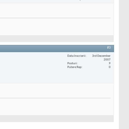
#3
Data înscrierii
3rd December
2007
Posturi
9
Putere Rep
0