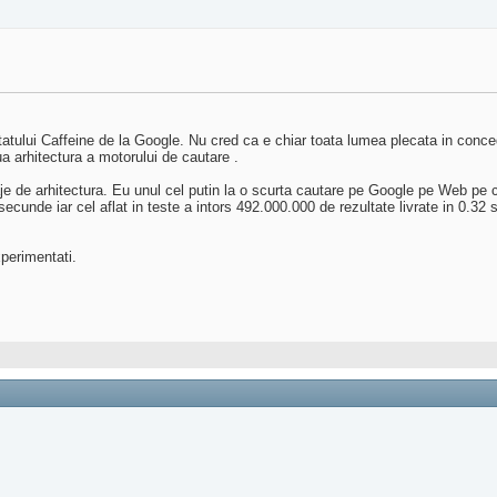
atului Caffeine de la Google. Nu cred ca e chiar toata lumea plecata in conce
ua arhitectura a motorului de cautare .
je de arhitectura. Eu unul cel putin la o scurta cautare pe Google pe Web pe c
secunde iar cel aflat in teste a intors 492.000.000 de rezultate livrate in 0.32
xperimentati.