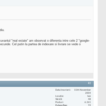
diu.
uvantul "real estate" am observat o diferenta intre cele 2 "google-
 secunde. Cel putin la partea de indexare si livrare se vede o
#2
Data înscrierii
15th November
2004
Locaţie
Iasi
Vârstă
48
Posturi
6.261
Putere Rep
72