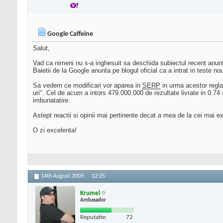
Google Caffeine
Salut,
Vad ca nimeni nu s-a inghesuit sa deschida subiectul recent anunt
Baietii de la Google anunta pe blogul oficial ca a intrat in teste no
Sa vedem ce modificari vor aparea in
SERP
in urma acestor regla
uri". Cel de acum a intors 479.000.000 de rezultate livrate in 0.74 
imbunatatire.
Astept reactii si opinii mai pertinente decat a mea de la cei mai e
O zi excelenta!
14th August 2009,
12:25
Krumel
Ambasador
Reputatie:
72