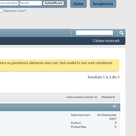
Ajutor
Înregistrare
Memorez Cont?
Căutare Avansată
cestora nu garantează obținerea unui cont, însă modul în care sunt completate
Rezultate 1 la 3 din 3
Instrumente subiect
Afișează
#1
Data înscrierii
3rd December
2007
Posturi
9
Putere Rep
0