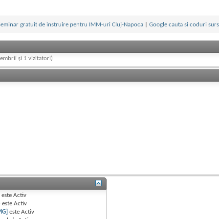
eminar gratuit de instruire pentru IMM-uri Cluj-Napoca
|
Google cauta si coduri sur
embrii și 1 vizitatori)
B
este
Activ
e
este
Activ
MG]
este
Activ