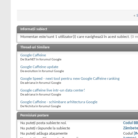
«
S
Informații subiect
Momentan este/sunt 1 utilizator(i) care navighează în acest subiect.
(0 m
Thread-uri Similare
Google Caffeine
De StarNET în forumul Google
Google Caffeine update
De evolution în forumul Google
Google Speed - next tool pentru new Google Caffeine ranking
De adriana în forumul Google
Google caffeine live intr-un data center!
De adriana în forumul Google
Google Caffeine - schimbare arhitectura Google
De Nichita în forumul Google
Permisiuni postare
Nu puteţi
posta subiecte noi.
Codul B
Nu puteţi
răspunde la subiecte
Zâmbet
Nu puteţi
adăuga ataşamente
Codul
[I