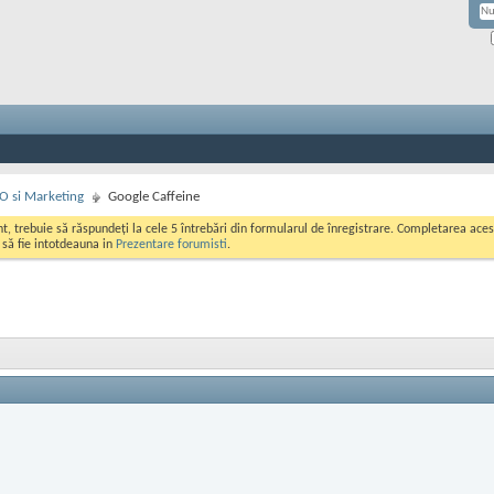
EO si Marketing
Google Caffeine
ont, trebuie să răspundeți la cele 5 întrebări din formularul de înregistrare. Completarea a
i să fie intotdeauna in
Prezentare forumisti
.