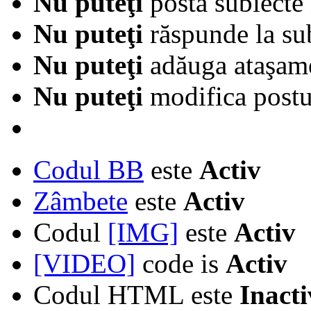
Nu puteţi
posta subiecte 
Nu puteţi
răspunde la su
Nu puteţi
adăuga ataşam
Nu puteţi
modifica postur
Codul BB
este
Activ
Zâmbete
este
Activ
Codul
[IMG]
este
Activ
[VIDEO]
code is
Activ
Codul HTML este
Inacti