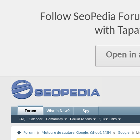
Follow SeoPedia For
with Tapa
Open in
Forum
What's New?
Spy
FAQ
Calendar
Community
Forum Actions
Quick Links
Forum
Motoare de cautare. Google, Yahoo!, MSN
Google
Li