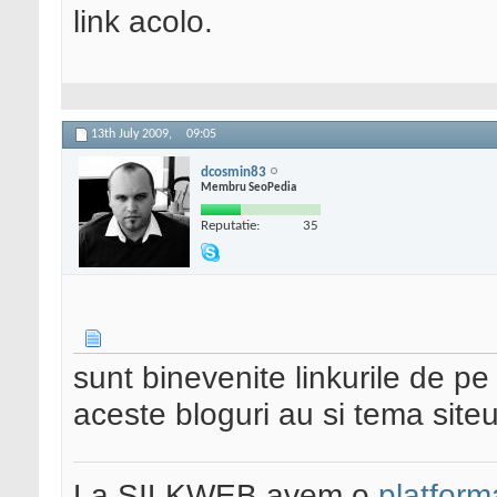
link acolo.
13th July 2009,
09:05
dcosmin83
Membru SeoPedia
Reputatie:
35
sunt binevenite linkurile de p
aceste bloguri au si tema siteu
La SILKWEB avem o
platfor