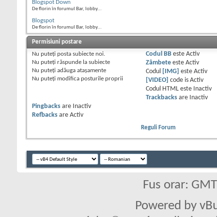
Blogspot Down
De florin în forumul Bar, lobby...
Blogspot
De florin în forumul Bar, lobby...
Permisiuni postare
Nu puteţi
posta subiecte noi.
Codul BB
este
Activ
Nu puteţi
răspunde la subiecte
Zâmbete
este
Activ
Nu puteţi
adăuga ataşamente
Codul
[IMG]
este
Activ
Nu puteţi
modifica posturile proprii
[VIDEO]
code is
Activ
Codul HTML este
Inactiv
Trackbacks
are
Inactiv
Pingbacks
are
Inactiv
Refbacks
are
Activ
Reguli Forum
Fus orar: GM
Powered by vBu