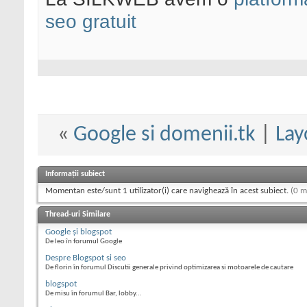
seo gratuit
«
Google si domenii.tk
|
Lay
Informații subiect
Momentan este/sunt 1 utilizator(i) care navighează în acest subiect.
(0 m
Thread-uri Similare
Google şi blogspot
De leo în forumul Google
Despre Blogspot si seo
De florin în forumul Discutii generale privind optimizarea si motoarele de cautare
blogspot
De misu în forumul Bar, lobby...