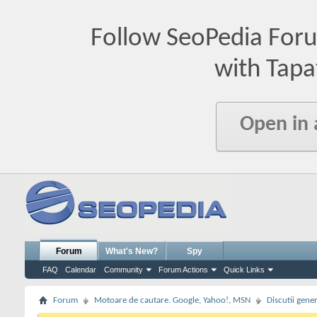
Follow SeoPedia For
with Tapa
Open in
Forum
What's New?
Spy
FAQ
Calendar
Community
Forum Actions
Quick Links
Forum
Motoare de cautare. Google, Yahoo!, MSN
Discutii gene