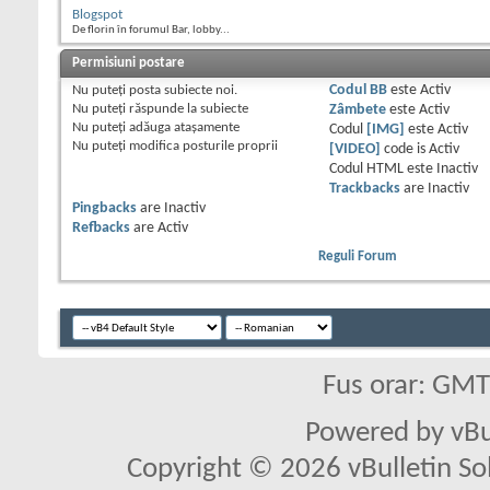
Blogspot
De florin în forumul Bar, lobby...
Permisiuni postare
Nu puteţi
posta subiecte noi.
Codul BB
este
Activ
Nu puteţi
răspunde la subiecte
Zâmbete
este
Activ
Nu puteţi
adăuga ataşamente
Codul
[IMG]
este
Activ
Nu puteţi
modifica posturile proprii
[VIDEO]
code is
Activ
Codul HTML este
Inactiv
Trackbacks
are
Inactiv
Pingbacks
are
Inactiv
Refbacks
are
Activ
Reguli Forum
Fus orar: GM
Powered by vBu
Copyright © 2026 vBulletin Solu