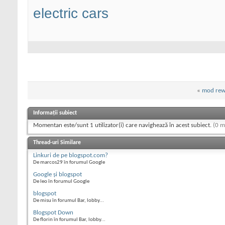
electric cars
«
mod rewr
Informații subiect
Momentan este/sunt 1 utilizator(i) care navighează în acest subiect.
(0 m
Thread-uri Similare
Linkuri de pe blogspot.com?
De marcos29 în forumul Google
Google şi blogspot
De leo în forumul Google
blogspot
De misu în forumul Bar, lobby...
Blogspot Down
De florin în forumul Bar, lobby...