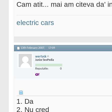
Cam atit... mai am citeva da' i
electric cars
13th February 2007,
17:09
wertyck
Junior SeoPedia
Reputatie:
0
1. Da
2. Nu cred