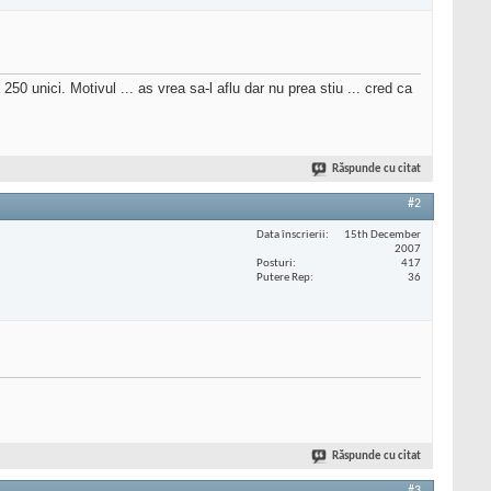
 250 unici. Motivul ... as vrea sa-l aflu dar nu prea stiu ... cred ca
Răspunde cu citat
#2
Data înscrierii
15th December
2007
Posturi
417
Putere Rep
36
Răspunde cu citat