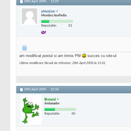
29th April 2009,
13:29
eNoston
Membru SeoPedia
Reputatie:
32
am modificat postul si am trimis PM
succes cu site-ul
Ultima modificare făcută de eNoston; 29th April 2009 la
13:41
.
29th April 2009,
23:18
Broscoi
Ambasador
Reputatie:
40