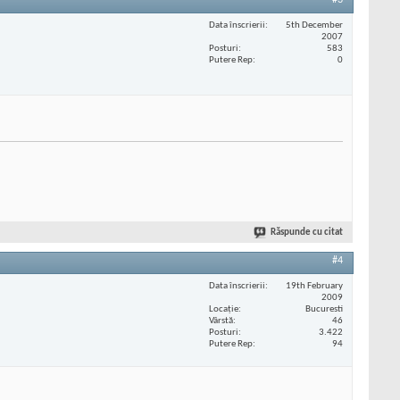
#3
Data înscrierii
5th December
2007
Posturi
583
Putere Rep
0
Răspunde cu citat
#4
Data înscrierii
19th February
2009
Locaţie
Bucuresti
Vârstă
46
Posturi
3.422
Putere Rep
94