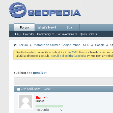
Forum
What's New?
Spy
FAQ
Calendar
Community
Forum Actions
Quick Links
Forum
Motoare de cautare. Google, Yahoo!, MSN
Google
Si
SeoPedia este o comunitate inchisă
incă din 2008
. Pentru a beneficia de un c
ajută la obținerea acestuia.
Regulile si politica Seopedia
. Primul post ar trebu
Subiect:
Site penalizat
27th April 2009,
23:09
Shumy
Banned
Reputatie:
0