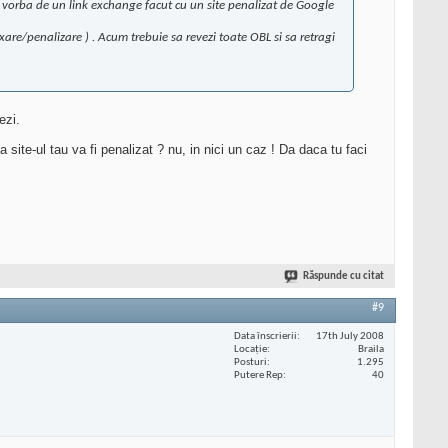
 e vorba de un link exchange facut cu un site penalizat de Google
are/penalizare ) . Acum trebuie sa revezi toate OBL si sa retragi
ezi.
ite-ul tau va fi penalizat ? nu, in nici un caz ! Da daca tu faci
Răspunde cu citat
#9
Data înscrierii
17th July 2008
Locaţie
Braila
Posturi
1.295
Putere Rep
40