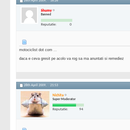
28th April 2009,
16:26
Shumy
Banned
Reputatie:
0
motociclist dot com ...
daca e ceva gresit pe acolo va rog sa ma anuntati si remediez
28th April 2009,
21:53
Nichita
Super Moderator
Reputatie:
94