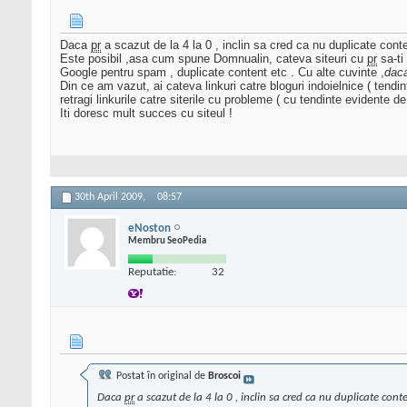
Daca
pr
a scazut de la 4 la 0 , inclin sa cred ca nu duplicate content
Este posibil ,asa cum spune Domnualin, cateva siteuri cu
pr
sa-ti
Google pentru spam , duplicate content etc . Cu alte cuvinte ,
daca
Din ce am vazut, ai cateva linkuri catre bloguri indoielnice ( ten
retragi linkurile catre siterile cu probleme ( cu tendinte evidente 
Iti doresc mult succes cu siteul !
30th April 2009,
08:57
eNoston
Membru SeoPedia
Reputatie:
32
Postat în original de
Broscoi
Daca
pr
a scazut de la 4 la 0 , inclin sa cred ca nu duplicate content