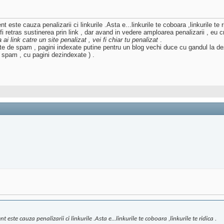
 este cauza penalizarii ci linkurile .Asta e...linkurile te coboara ,linkurile te r
 fi retras sustinerea prin link , dar avand in vedere amploarea penalizarii , eu
 ai link catre un site penalizat , vei fi chiar tu penalizat
.
dinte de spam , pagini indexate putine pentru un blog vechi duce cu gandul la d
de spam , cu pagini dezindexate ) .
 este cauza penalizarii ci linkurile .Asta e...linkurile te coboara ,linkurile te ridica .