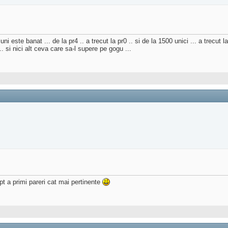
 este banat ... de la pr4 .. a trecut la pr0 .. si de la 1500 unici ... a trecut la
. si nici alt ceva care sa-l supere pe gogu ...
pt a primi pareri cat mai pertinente