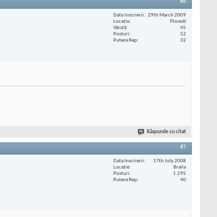
#6
Data înscrierii
29th March 2009
Locaţie
Ploiesti
Vârstă
45
Posturi
52
Putere Rep
32
Răspunde cu citat
#7
Data înscrierii
17th July 2008
Locaţie
Braila
Posturi
1.295
Putere Rep
40