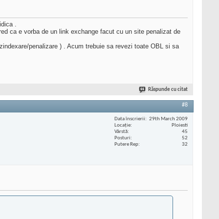
idica .
 cred ca e vorba de un link exchange facut cu un site penalizat de
ezindexare/penalizare ) . Acum trebuie sa revezi toate OBL si sa
Răspunde cu citat
#8
Data înscrierii
29th March 2009
Locaţie
Ploiesti
Vârstă
45
Posturi
52
Putere Rep
32