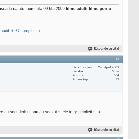
isoade naruto faurei fifa 09 fifa 2009
filme adulti
filme porno
n
audit SEO complet
. :)
Răspunde cu citat
#5
Data înscrierii
2nd April 2009
Locaţie
Sibiu
Posturi
364
Putere Rep
32
are au scos link-ul sau au scazut si ele in
pr
;implicit si u
Răspunde cu citat