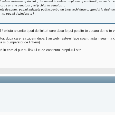
 fi retras sustinerea prin link , dar avand in vedere amploarea penalizarii , eu cred ca
 catre un site penalizat , vei fi chiar tu penalizat
.
ndinte de spam , pagini indexate putine pentru un blog vechi duce cu gandul la dezindex
 , cu pagini dezindexate ) .
 ! exista anumite tipuri de linkuri care daca le pui pe site te zboara de nu te v
ector, dupa care, sa zicem dupa 1 an webmaste-ul face spam, asta inseamna ca s
a si cumparator de link-uri)
in care ai pus tu link-ul ci de continutul propriului site