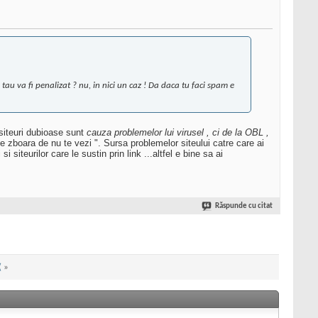
au va fi penalizat ? nu, in nici un caz ! Da daca tu faci spam e
 siteuri dubioase sunt
cauza problemelor lui virusel , ci de la OBL ,
 te zboara de nu te vezi ". Sursa problemelor siteului catre care ai
siteurilor care le sustin prin link ...altfel e bine sa ai
Răspunde cu citat
(
»