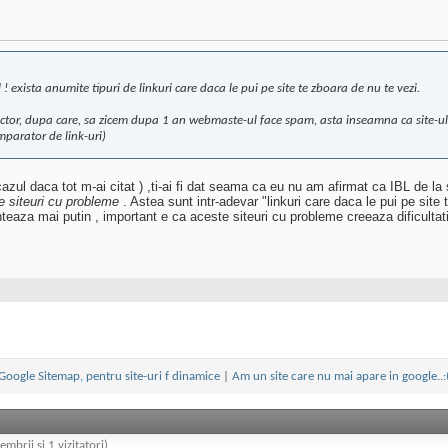
 ! exista anumite tipuri de linkuri care daca le pui pe site te zboara de nu te vezi.
rector, dupa care, sa zicem dupa 1 an webmaste-ul face spam, asta inseamna ca site-ul t
umparator de link-uri)
 cazul daca tot m-ai citat ) ,ti-ai fi dat seama ca eu nu am afirmat ca IBL de la
tre siteuri cu probleme
. Astea sunt intr-adevar "linkuri care daca le pui pe site
eaza mai putin , important e ca aceste siteuri cu probleme creeaza dificultati si 
Google Sitemap, pentru site-uri f dinamice
|
Am un site care nu mai apare in google..:
embrii și 1 vizitatori)