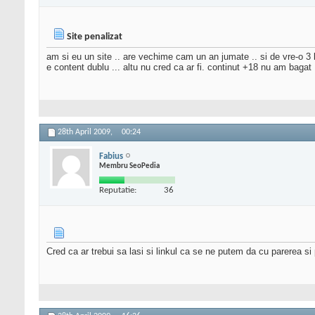
Site penalizat
am si eu un site .. are vechime cam un an jumate .. si de vre-o 3 luni
e content dublu ... altu nu cred ca ar fi. continut +18 nu am bagat .
28th April 2009,
00:24
Fabius
Membru SeoPedia
Reputatie:
36
Cred ca ar trebui sa lasi si linkul ca se ne putem da cu parerea si 