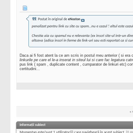
Postat în original de
eNoston
penalizat pentru link cu site cu spam...nu e cazul ! altul este cazul
Chestia aia cu spamul nu e relevanta (ex inscri site-ul intr-un di
altceva (adica inscri in ferme de link-uri sau esti raportat ca si c
Daca ai fi fost atent la ce am scris in postul meu anterior ( si era
linkurile pe care el le-a inserat in siteul lui si care fac legatura ca
pus link ( spam , duplicate content , cumparator de linkuri etc) cont
certitudini...
«
Informații subiect
Momentan este/sunt 1 utilizator(i) care navighează în acest subiect.
(0 m