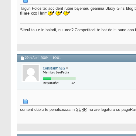
Taguri Folosite: accident rutier bajenaru geanina Blaxy Girls blog
filme xxx
Hmm
Siteul tau e in balarii, nu urca? Competitorii te bat de iti suna apa
29th April 2009,
10:01
ConstantinLG
Membru SeoPedia
Reputatie:
32
content dublu te penalizeaza in
SERP
, nu are legatura cu pageRank