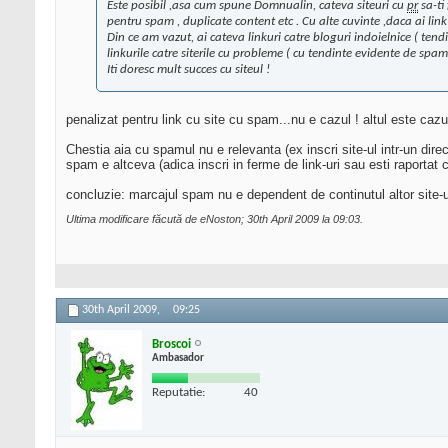
Este posibil ,asa cum spune Domnualin, cateva siteuri cu
pr
sa-ti
pentru spam , duplicate content etc . Cu alte cuvinte ,
daca ai link
Din ce am vazut, ai cateva linkuri catre bloguri indoielnice ( te
linkurile catre siterile cu probleme ( cu tendinte evidente de spam
Iti doresc mult succes cu siteul !
penalizat pentru link cu site cu spam...nu e cazul ! altul este cazul
Chestia aia cu spamul nu e relevanta (ex inscri site-ul intr-un dir
spam e altceva (adica inscri in ferme de link-uri sau esti raportat c
concluzie: marcajul spam nu e dependent de continutul altor site-uri 
Ultima modificare făcută de eNoston; 30th April 2009 la
09:03
.
30th April 2009,
09:25
Broscoi
Ambasador
Reputatie:
40