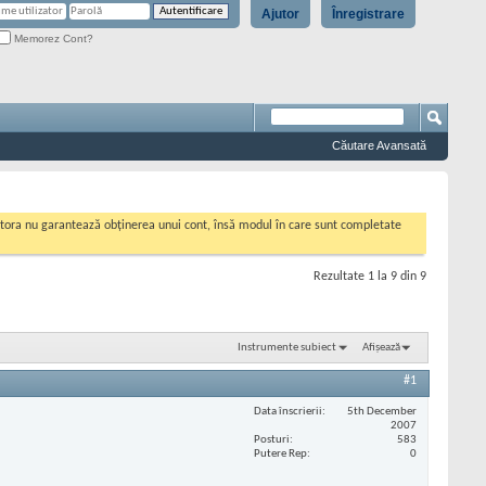
Ajutor
Înregistrare
Memorez Cont?
Căutare Avansată
cestora nu garantează obținerea unui cont, însă modul în care sunt completate
Rezultate 1 la 9 din 9
Instrumente subiect
Afișează
#1
Data înscrierii
5th December
2007
Posturi
583
Putere Rep
0