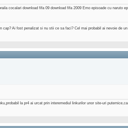
 braila cocalari download fifa 09 download fifa 2009 Emo episoade cu naruto ep
 in cap? Ai fost penalizat si nu stii ce sa faci? Cel mai probabil ai nevoie de u
u,probabil la pr4 ai urcat prin interemediul linkurilor unor site-uri puternice,c