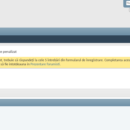
te penalizat
ont, trebuie să răspundeți la cele 5 întrebări din formularul de înregistrare. Completarea a
i să fie intotdeauna in
Prezentare forumisti
.