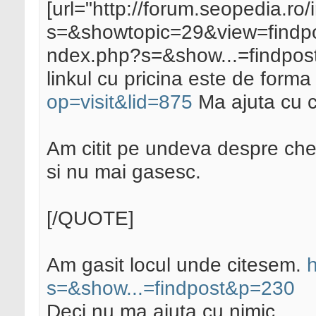
[url="http://forum.seopedia.ro
s=&showtopic=29&view=findpos
ndex.php?s=&show...=findpos
linkul cu pricina este de form
op=visit&lid=875
Ma ajuta cu 
Am citit pe undeva despre ches
si nu mai gasesc.
[/QUOTE]
Am gasit locul unde citesem.
h
s=&show...=findpost&p=230
Deci nu ma ajuta cu nimic.