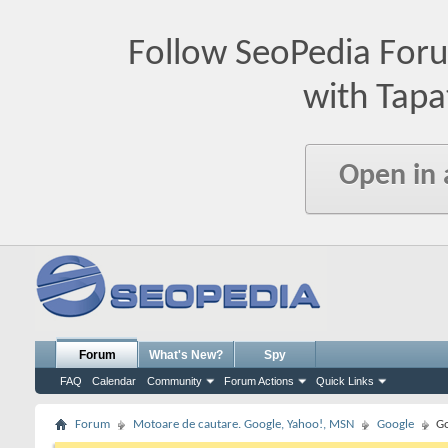
Follow SeoPedia For
with Tapa
Open in
Forum
What's New?
Spy
FAQ
Calendar
Community
Forum Actions
Quick Links
Forum
Motoare de cautare. Google, Yahoo!, MSN
Google
Go