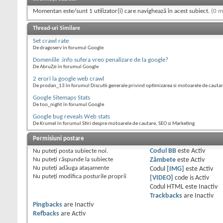
Momentan este/sunt 1 utilizator(i) care navighează în acest subiect.
(0 m
Thread-uri Similare
Set crawl rate
De dragoserv în forumul Google
Domeniile .info sufera vreo penalizare de la google?
De AbruZzi în forumul Google
2 erori la google web crawl
De prodan_13 în forumul Discutii generale privind optimizarea si motoarele de cauta
Google Sitemaps Stats
De too_night în forumul Google
Google bug reveals Web stats
De Krumel în forumul Stiri despre motoarele de cautare, SEO si Marketing
Permisiuni postare
Nu puteţi
posta subiecte noi.
Codul BB
este
Activ
Nu puteţi
răspunde la subiecte
Zâmbete
este
Activ
Nu puteţi
adăuga ataşamente
Codul
[IMG]
este
Activ
Nu puteţi
modifica posturile proprii
[VIDEO]
code is
Activ
Codul HTML este
Inactiv
Trackbacks
are
Inactiv
Pingbacks
are
Inactiv
Refbacks
are
Activ