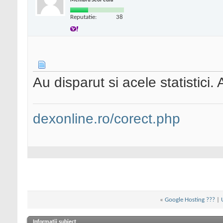
Membru SeoPedia
Reputatie:
38
Au disparut si acele statistici
dexonline.ro/corect.php
«
Google Hosting ???
|
Informații subiect