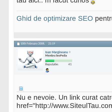
tau aici.. m facut curios
Ghid de optimizare SEO
pentru
10th February 2006,
21:19
Ioan Margineanu
Membru SeoPedia
Reputatie:
41
Nu e nevoie. Un link curat catr
href="http://www.SiteulTau.co