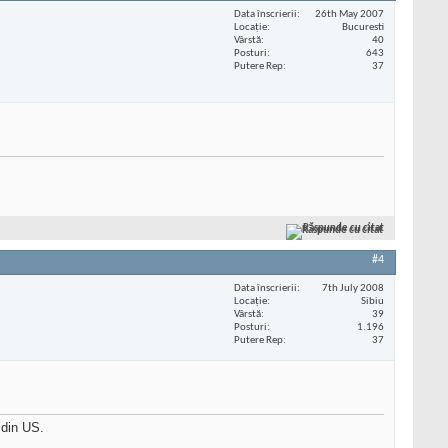
Data înscrierii
26th May 2007
Locaţie
Bucuresti
Vârstă
40
Posturi
643
Putere Rep
37
Răspunde cu citat
#4
Data înscrierii
7th July 2008
Locaţie
Sibiu
Vârstă
39
Posturi
1.196
Putere Rep
37
 din US.