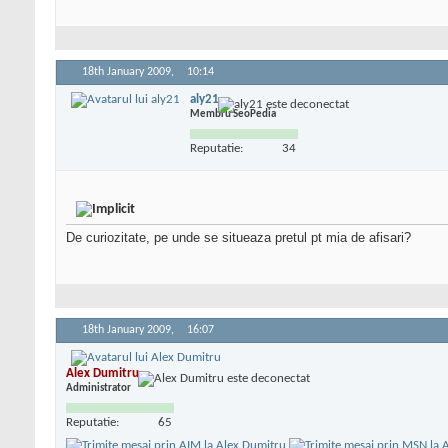
18th January 2009,
10:14
aly21
Membru SeoPedia
Reputatie:
34
De curiozitate, pe unde se situeaza pretul pt mia de afisari?
18th January 2009,
16:07
Alex Dumitru
Administrator
Reputatie:
65