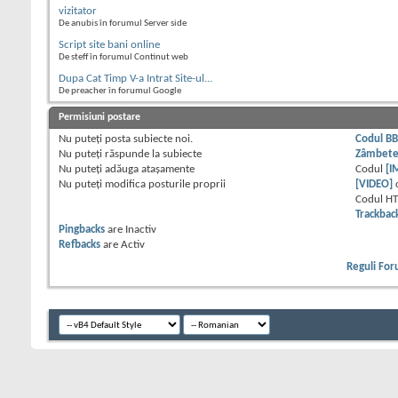
vizitator
De anubis în forumul Server side
Script site bani online
De steff în forumul Continut web
Dupa Cat Timp V-a Intrat Site-ul...
De preacher în forumul Google
Permisiuni postare
Nu puteţi
posta subiecte noi.
Codul B
Nu puteţi
răspunde la subiecte
Zâmbet
Nu puteţi
adăuga ataşamente
Codul
[I
Nu puteţi
modifica posturile proprii
[VIDEO]
Codul H
Trackbac
Pingbacks
are
Inactiv
Refbacks
are
Activ
Reguli Fo