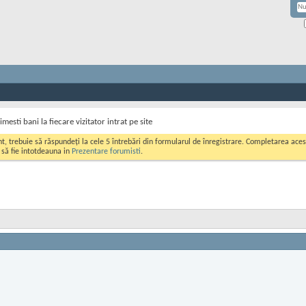
imesti bani la fiecare vizitator intrat pe site
ont, trebuie să răspundeți la cele 5 întrebări din formularul de înregistrare. Completarea a
i să fie intotdeauna in
Prezentare forumisti
.