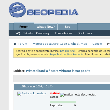
Forum
What's New?
Spy
FAQ
Calendar
Community
Forum Actions
Quick Links
Forum
Motoare de cautare. Google, Yahoo!, MSN
Google
Pr
SeoPedia este o comunitate inchisă
incă din 2008
. Pentru a beneficia de un c
ajută la obținerea acestuia.
Regulile si politica Seopedia
. Primul post ar trebu
Subiect:
Primesti bani la fiecare vizitator intrat pe site
15th January 2009,
21:43
matican
Banned
Reputatie:
0