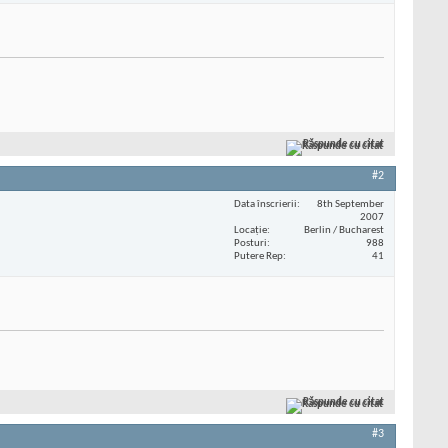
Răspunde cu citat
#2
Data înscrierii
8th September
2007
Locaţie
Berlin / Bucharest
Posturi
988
Putere Rep
41
Răspunde cu citat
#3