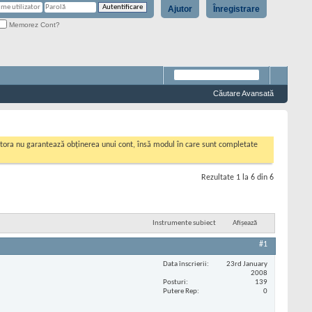
Ajutor
Înregistrare
Memorez Cont?
Căutare Avansată
cestora nu garantează obținerea unui cont, însă modul în care sunt completate
Rezultate 1 la 6 din 6
Instrumente subiect
Afișează
#1
Data înscrierii
23rd January
2008
Posturi
139
Putere Rep
0