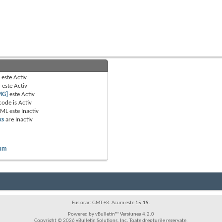
B
este
Activ
e
este
Activ
MG]
este
Activ
code is
Activ
TML este
Inactiv
ks
are
Inactiv
rum
Fus orar: GMT +3. Acum este
15:19
.
Powered by vBulletin™ Versiunea 4.2.0
Copyright © 2026 vBulletin Solutions, Inc. Toate drepturile rezervate.