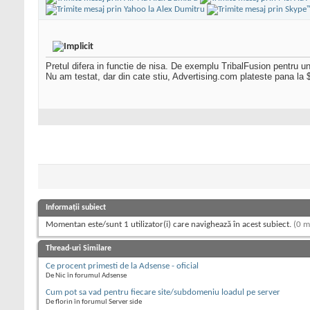
Pretul difera in functie de nisa. De exemplu TribalFusion pentru un 
Nu am testat, dar din cate stiu, Advertising.com plateste pana la 
Informații subiect
Momentan este/sunt 1 utilizator(i) care navighează în acest subiect.
(0 m
Thread-uri Similare
Ce procent primesti de la Adsense - oficial
De Nic în forumul Adsense
Cum pot sa vad pentru fiecare site/subdomeniu loadul pe server
De florin în forumul Server side