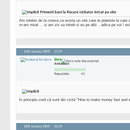
Primesti bani la fiecare vizitator intrat pe site
Am inteles de la cineva ca exista un site care te plateste la cate 
m-am mirat ... si am zis sa intreb si eu pe altii ...adica pe voi ! e
15th January 2009,
21:59
doro
Ambasador
Reputatie:
41
În principiu cred că sunt din ciclul "How to make money fast and e
16th January 2009,
01:10