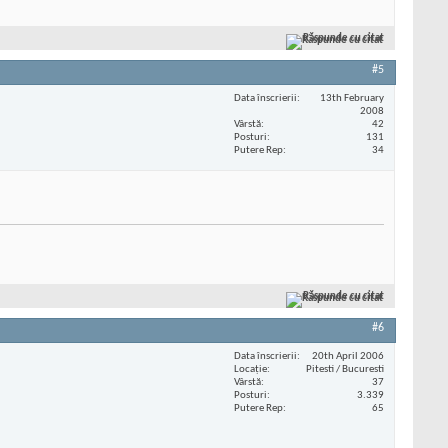
Răspunde cu citat
#5
Data înscrierii
13th February
2008
Vârstă
42
Posturi
131
Putere Rep
34
Răspunde cu citat
#6
Data înscrierii
20th April 2006
Locaţie
Pitesti / Bucuresti
Vârstă
37
Posturi
3.339
Putere Rep
65