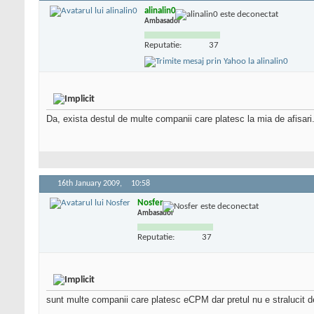
alinalin0
Ambasador
Reputatie:
37
Da, exista destul de multe companii care platesc la mia de afisari
16th January 2009,
10:58
Nosfer
Ambasador
Reputatie:
37
sunt multe companii care platesc eCPM dar pretul nu e stralucit del