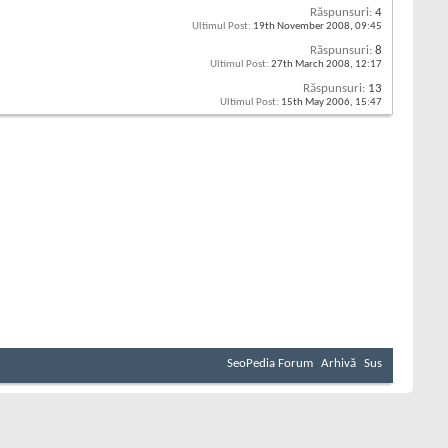
Răspunsuri:
4
Ultimul Post:
19th November 2008,
09:45
Răspunsuri:
8
Ultimul Post:
27th March 2008,
12:17
Răspunsuri:
13
Ultimul Post:
15th May 2006,
15:47
SeoPedia Forum
Arhivă
Sus