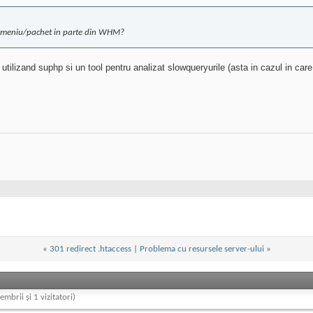
 domeniu/pachet in parte din WHM?
 utilizand suphp si un tool pentru analizat slowqueryurile (asta in cazul in care
«
301 redirect .htaccess
|
Problema cu resursele server-ului
»
embrii și 1 vizitatori)