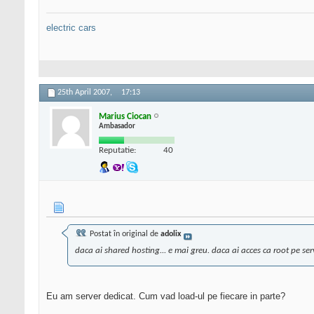
electric cars
25th April 2007,
17:13
Marius Ciocan
Ambasador
Reputatie:
40
Postat în original de
adolix
daca ai shared hosting... e mai greu. daca ai acces ca root pe ser
Eu am server dedicat. Cum vad load-ul pe fiecare in parte?