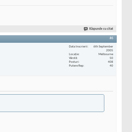
Răspunde cu citat
#6
Data înscrierii
6th September
2005
Locaţie
Melbourne
Vârstă
50
Posturi
408
Putere Rep
40