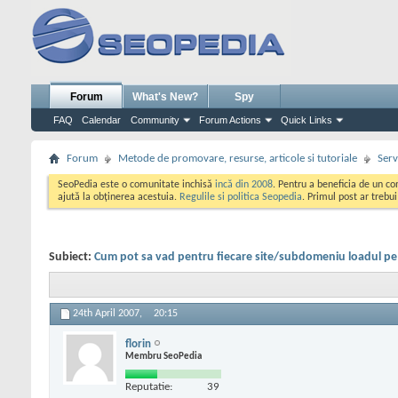
Forum
What's New?
Spy
FAQ
Calendar
Community
Forum Actions
Quick Links
Forum
Metode de promovare, resurse, articole si tutoriale
Serv
SeoPedia este o comunitate inchisă
incă din 2008
. Pentru a beneficia de un c
ajută la obținerea acestuia.
Regulile si politica Seopedia
. Primul post ar trebu
Subiect:
Cum pot sa vad pentru fiecare site/subdomeniu loadul pe
24th April 2007,
20:15
florin
Membru SeoPedia
Reputatie:
39