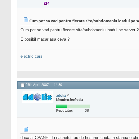
Cum pot sa vad pentru fiecare site/subdomeniu loadul pe s
Cum pot sa vad pentru fiecare site/subdomeniu loadul pe server ?
E posibil macar asa ceva ?
electric cars
25th April 2007,
14:30
adolix
Membru SeoPedia
Reputatie:
38
daca ai CPANEL la pachetul tau de hosting, cauta in stanga o chestie