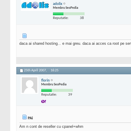
adolix
Membru SeoPedia
Reputatie:
38
daca ai shared hosting... e mai greu. daca ai acces ca root pe se
25th April 2007,
16:25
florin
Membru SeoPedia
Reputatie:
39
PAi
Am n cont de reseller cu cpanel+whm