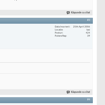
Răspunde cu citat
#3
Data înscrierii
25th April 2006
Locaţie
Iasi
Posturi
424
Putere Rep
39
Răspunde cu citat
#4