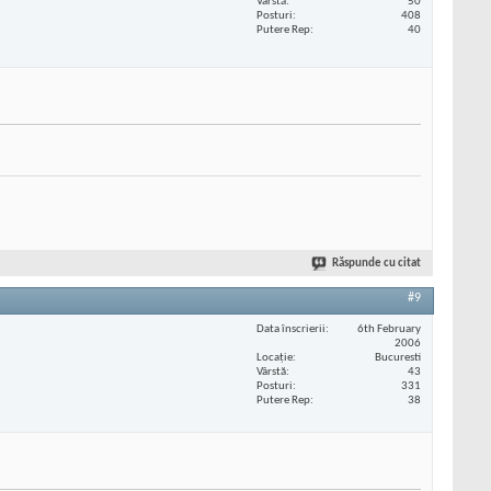
Vârstă
50
Posturi
408
Putere Rep
40
Răspunde cu citat
#9
Data înscrierii
6th February
2006
Locaţie
Bucuresti
Vârstă
43
Posturi
331
Putere Rep
38