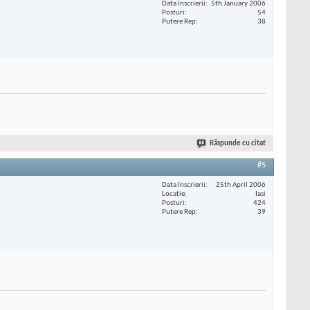
Data înscrierii
5th January 2006
Posturi
54
Putere Rep
38
Răspunde cu citat
#5
Data înscrierii
25th April 2006
Locaţie
Iasi
Posturi
424
Putere Rep
39