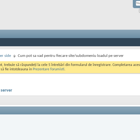
er side
Cum pot sa vad pentru fiecare site/subdomeniu loadul pe server
ont, trebuie să răspundeți la cele 5 întrebări din formularul de înregistrare. Completarea a
i să fie intotdeauna in
Prezentare forumisti
.
 server