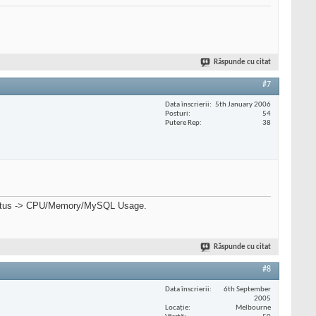
Răspunde cu citat
#7
Data înscrierii
5th January 2006
Posturi
54
Putere Rep
38
 Status -> CPU/Memory/MySQL Usage.
Răspunde cu citat
#8
Data înscrierii
6th September
2005
Locaţie
Melbourne