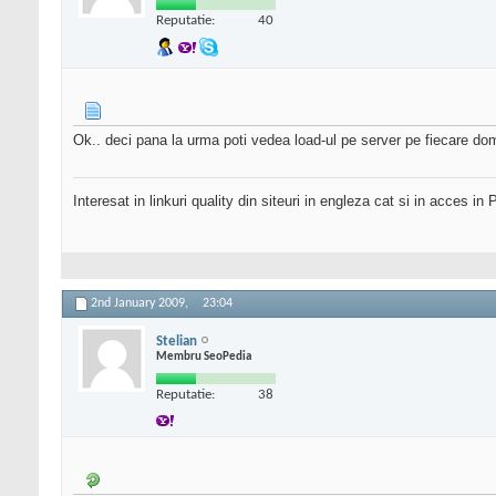
Reputatie:
40
Ok.. deci pana la urma poti vedea load-ul pe server pe fiecare d
Interesat in linkuri quality din siteuri in engleza cat si in acces 
2nd January 2009,
23:04
Stelian
Membru SeoPedia
Reputatie:
38