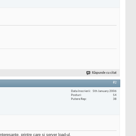
Răspunde cu citat
#2
Data înscrierii
5th January 2006
Posturi
54
Putere Rep
38
teresante, printre care si server load-ul.