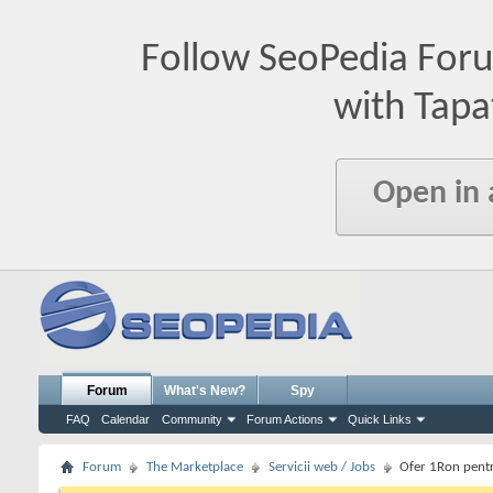
Follow SeoPedia For
with Tapa
Open in
Forum
What's New?
Spy
FAQ
Calendar
Community
Forum Actions
Quick Links
Forum
The Marketplace
Servicii web / Jobs
Ofer 1Ron pentr