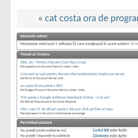
«
cat costa ora de progr
Informații subiect
Momentan este/sunt 1 utilizator(i) care navighează în acest subiect.
(0 m
Thread-uri Similare
Ofer 2$ / Pentru Fiecare Cont Nou Creat
De superbus în forumul Servicii web / Jobs
Cum pot sa vad pentru fiecare site/subdomeniu loadul pe server
De florin în forumul Server side
se cauta firma pentru SEO
De Dragos Flusca în forumul Servicii web / Jobs
TOS pentru Google AdSense Standard Online - si la voi?
De Adrian Poputoaia în forumul Adsense
Ofer cate 25 de afisari pentru fiecare click pe link-ul meu
De tataraseni în forumul Link/banner exchange
Permisiuni postare
Nu puteţi
posta subiecte noi.
Codul BB
este
Activ
Nu puteţi
răspunde la subiecte
Zâmbete
este
Activ