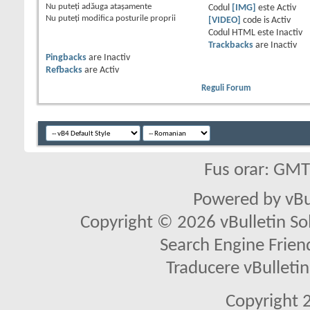
Nu puteţi
adăuga ataşamente
Codul
[IMG]
este
Activ
Nu puteţi
modifica posturile proprii
[VIDEO]
code is
Activ
Codul HTML este
Inactiv
Trackbacks
are
Inactiv
Pingbacks
are
Inactiv
Refbacks
are
Activ
Reguli Forum
Fus orar: GM
Powered by vBu
Copyright © 2026 vBulletin Solu
Search Engine Frien
Traducere vBullet
Copyright