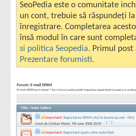
SeoPedia este o comunitate inc
un cont, trebuie să răspundeți la
înregistrare. Completarea acesto
însă modul în care sunt completa
si politica Seopedia
. Primul post 
Prezentare forumisti
.
Forum:
E-mail SPAM
Primiti SPAM prin email ? Aici e locul unde puteti impartasi experientra voastra si unde p
Titlu
/
Autor Subiect
Important:
Raportarea SPAM-ului la Spamcop.net - FAQ
1
2
Creat de
Cristian Mezei
, 7th June 2006 20:05
Important:
Raportare spam catre autoritati