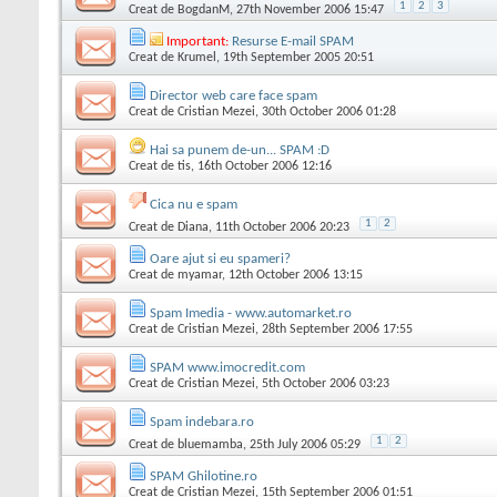
1
2
3
Creat de
BogdanM
, 27th November 2006 15:47
Important:
Resurse E-mail SPAM
Creat de
Krumel
, 19th September 2005 20:51
Director web care face spam
Creat de
Cristian Mezei
, 30th October 2006 01:28
Hai sa punem de-un... SPAM :D
Creat de
tis
, 16th October 2006 12:16
Cica nu e spam
1
2
Creat de
Diana
, 11th October 2006 20:23
Oare ajut si eu spameri?
Creat de
myamar
, 12th October 2006 13:15
Spam Imedia - www.automarket.ro
Creat de
Cristian Mezei
, 28th September 2006 17:55
SPAM www.imocredit.com
Creat de
Cristian Mezei
, 5th October 2006 03:23
Spam indebara.ro
1
2
Creat de
bluemamba
, 25th July 2006 05:29
SPAM Ghilotine.ro
Creat de
Cristian Mezei
, 15th September 2006 01:51