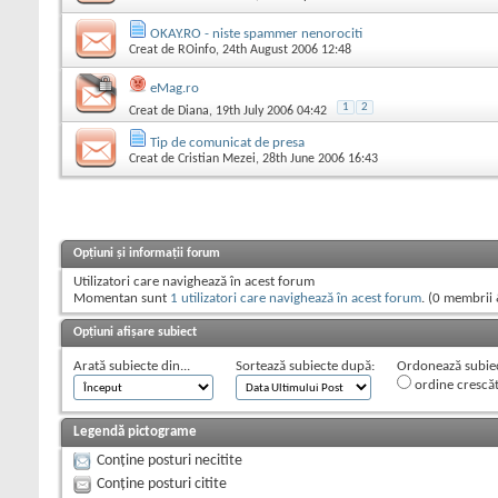
OKAY.RO - niste spammer nenorociti
Creat de
ROinfo
, 24th August 2006 12:48
eMag.ro
1
2
Creat de
Diana
, 19th July 2006 04:42
Tip de comunicat de presa
Creat de
Cristian Mezei
, 28th June 2006 16:43
Opțiuni și informații forum
Utilizatori care navighează în acest forum
Momentan sunt
1 utilizatori care navighează în acest forum
. (0 membrii 
Opțiuni afișare subiect
Arată subiecte din...
Sortează subiecte după:
Ordonează subiect
ordine crescă
Legendă pictograme
Conține posturi necitite
Conține posturi citite