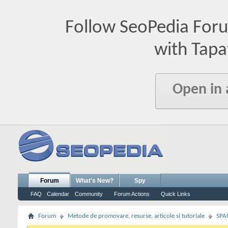
Follow SeoPedia For
with Tapa
Open in
Forum
What's New?
Spy
FAQ
Calendar
Community
Forum Actions
Quick Links
Forum
Metode de promovare, resurse, articole si tutoriale
SPA