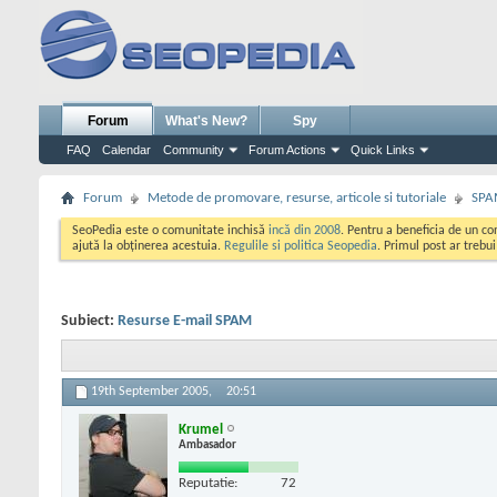
Forum
What's New?
Spy
FAQ
Calendar
Community
Forum Actions
Quick Links
Forum
Metode de promovare, resurse, articole si tutoriale
SPA
SeoPedia este o comunitate inchisă
incă din 2008
. Pentru a beneficia de un c
ajută la obținerea acestuia.
Regulile si politica Seopedia
. Primul post ar trebu
Subiect:
Resurse E-mail SPAM
19th September 2005,
20:51
Krumel
Ambasador
Reputatie:
72