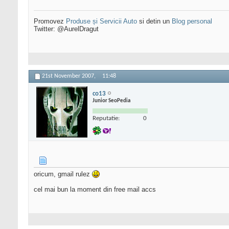
Promovez
Produse și Servicii Auto
si detin un
Blog personal
Twitter: @AurelDragut
21st November 2007,
11:48
co13
Junior SeoPedia
Reputatie:
0
oricum, gmail rulez
cel mai bun la moment din free mail accs