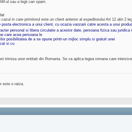
SPAM-ul sau a legii can spam.
dat
azul in care primitorul este un client anterior al expeditorului Art 12 alin 2 l
e posta electronica a unui client, cu ocazia vanzarii catre acesta a unui produ
racter personal si libera circulatie a acestor date, persoana fizica sau juridica
 pe care acea persoana le
lor posibilitatea de a se opune printr-un mijloc simplu si gratuit unei
cat si cu
t trimisa unor entitati din Romania. Se va aplica legea romana care interzice
r este o ratza.