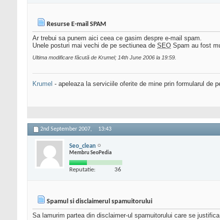
Resurse E-mail SPAM
Ar trebui sa punem aici ceea ce gasim despre e-mail spam.
Unele posturi mai vechi de pe sectiunea de
SEO
Spam au fost mut
Ultima modificare făcută de Krumel; 14th June 2006 la
19:59
.
Krumel
- apeleaza la serviciile oferite de mine prin formularul de p
2nd September 2007,
13:43
Seo_clean
Membru SeoPedia
Reputatie:
36
Spamul si disclaimerul spamuitorului
Sa lamurim partea din disclaimer-ul spamuitorului care se justifica a