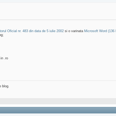
rul Oficial nr. 483 din data de 5 iulie 2002
si o varinata
Microsoft Word (136 
ng;
in .ro
e blog.