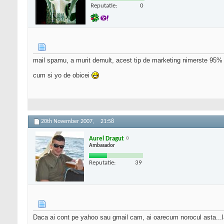
Reputatie:
0
mail spamu, a murit demult, acest tip de marketing nimerste 95% 
cum si yo de obicei
20th November 2007,
21:58
Aurel Dragut
Ambasador
Reputatie:
39
Daca ai cont pe yahoo sau gmail cam, ai oarecum norocul asta...la