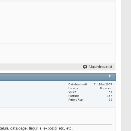
Răspunde cu citat
#5
Data înscrierii
7th May 2007
Locaţie
Bucuresti
Vârstă
64
Posturi
167
Putere Rep
36
ri, cataloage, tirguri si expozitii etc, etc.