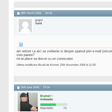
28th March 2006,
00:36
gogol
Guest
am retinut ca aici se vorbeste si despre spamul prin e-mail (oricu
vreo parere?
mi-ar place sa discut cu un cunoscator.
Ultima modificare făcută de Krumel; 25th November 2006 la
11:58
.
14th June 2006,
19:54
Krumel
Ambasador
Reputatie:
72