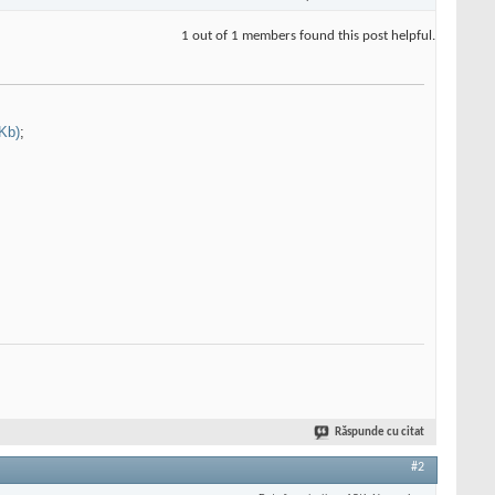
1 out of 1 members found this post helpful.
Kb)
;
Răspunde cu citat
#2