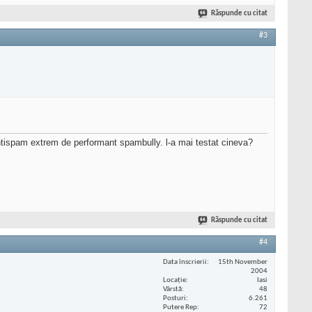
Răspunde cu citat
#3
 antispam extrem de performant spambully. l-a mai testat cineva?
Răspunde cu citat
#4
Data înscrierii
15th November
2004
Locaţie
Iasi
Vârstă
48
Posturi
6.261
Putere Rep
72