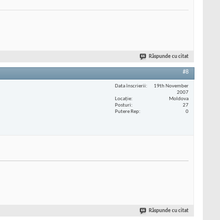
Răspunde cu citat
#8
Data înscrierii
19th November
2007
Locaţie
Moldova
Posturi
27
Putere Rep
0
Răspunde cu citat