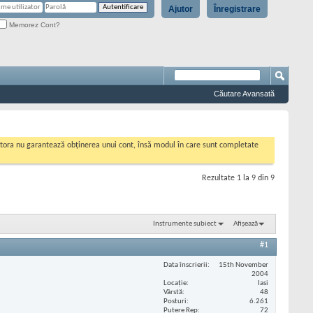
Ajutor
Înregistrare
Memorez Cont?
Căutare Avansată
cestora nu garantează obținerea unui cont, însă modul în care sunt completate
Rezultate 1 la 9 din 9
Instrumente subiect
Afișează
#1
Data înscrierii
15th November
2004
Locaţie
Iasi
Vârstă
48
Posturi
6.261
Putere Rep
72