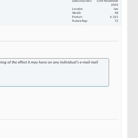
Data înscrierii
15th November
2004
Locaţie
Iasi
Vârstă
48
Posturi
6.261
Putere Rep
72
hing of the effect it may have on any individual's e-mail mail