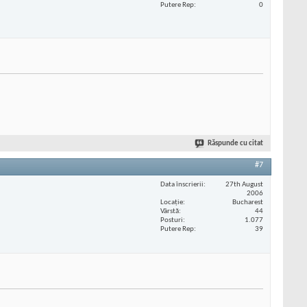
Putere Rep
0
Răspunde cu citat
#7
Data înscrierii
27th August
2006
Locaţie
Bucharest
Vârstă
44
Posturi
1.077
Putere Rep
39