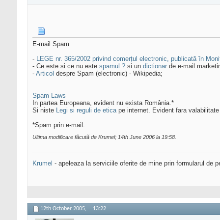
E-mail Spam
-
LEGE nr. 365/2002 privind comerțul electronic, publicată în Monito
- Ce este si ce nu este
spamul ?
si un
dictionar
de e-mail marketi
-
Articol
despre Spam (electronic) - Wikipedia;
Spam Laws
In partea Europeana, evident nu exista România.*
Si niste
Legi si reguli de etica
pe internet. Evident fara valabilitate 
*Spam prin e-mail.
Ultima modificare făcută de Krumel; 14th June 2006 la
19:58
.
Krumel
- apeleaza la serviciile oferite de mine prin formularul de p
12th October 2005,
13:22