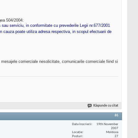
egea 504/2004:
s sau serviciu, in conformitate cu prevederile Legii nr.677/2001
 in cauza poate utiliza adresa respectiva, in scopul efectuarii de
 mesajele comerciale nesolicitate, comunicarile comerciale fiind si
Răspunde cu citat
#6
Data înscrierii
19th November
2007
Locaţie
Moldova
Posturi
27