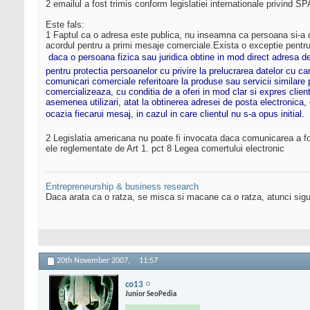
2 emailul a fost trimis conform legislatiei internationale privind 
Este fals:
1 Faptul ca o adresa este publica, nu inseamna ca persoana si-a 
acordul pentru a primi mesaje comerciale.Exista o exceptie pentru c
 daca o persoana fizica sau juridica obtine in mod direct adresa d
pentru protectia persoanelor cu privire la prelucrarea datelor cu ca
comunicari comerciale referitoare la produse sau servicii similare
comercializeaza, cu conditia de a oferi in mod clar si expres clienti
asemenea utilizari, atat la obtinerea adresei de posta electronica, 
ocazia fiecarui mesaj, in cazul in care clientul nu s-a opus initial. 
2 Legislatia americana nu poate fi invocata daca comunicarea a fos
ele reglementate de Art 1. pct 8 Legea comertului electronic
Entrepreneurship & business research
Daca arata ca o ratza, se misca si macane ca o ratza, atunci sigu
20th November 2007,
11:57
co13
Junior SeoPedia