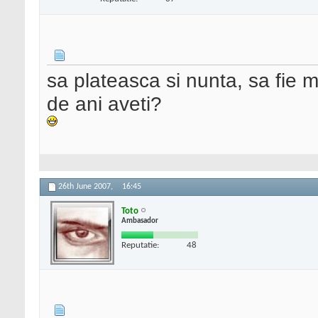
sa plateasca si nunta, sa fie 
de ani aveti?
26th June 2007,
16:45
Toto
Ambasador
Reputatie:
48