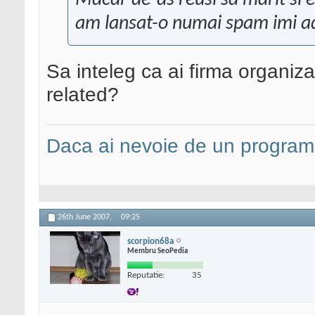
Macar de-as reusi sa marit si e
am lansat-o numai spam imi 
Sa inteleg ca ai firma organi
related?
Daca ai nevoie de un programa
26th June 2007,
09:25
scorpion68a
Membru SeoPedia
Reputatie:
35