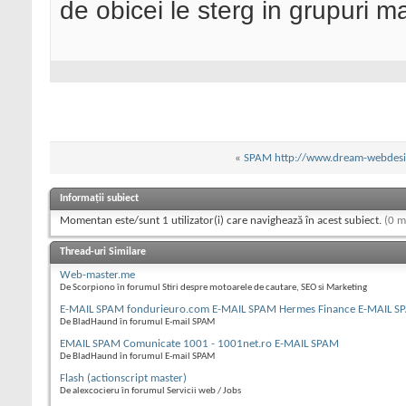
de obicei le sterg in grupuri m
«
SPAM http://www.dream-webdesi
Informații subiect
Momentan este/sunt 1 utilizator(i) care navighează în acest subiect.
(0 m
Thread-uri Similare
Web-master.me
De Scorpiono în forumul Stiri despre motoarele de cautare, SEO si Marketing
E-MAIL SPAM fondurieuro.com E-MAIL SPAM Hermes Finance E-MAIL S
De BladHaund în forumul E-mail SPAM
EMAIL SPAM Comunicate 1001 - 1001net.ro E-MAIL SPAM
De BladHaund în forumul E-mail SPAM
Flash (actionscript master)
De alexcocieru în forumul Servicii web / Jobs