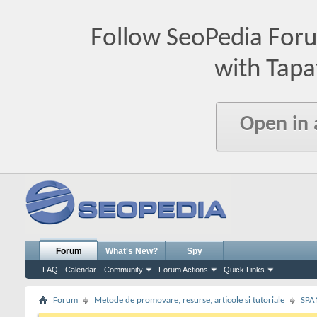
Follow SeoPedia For
with Tapa
Open in
Forum
What's New?
Spy
FAQ
Calendar
Community
Forum Actions
Quick Links
Forum
Metode de promovare, resurse, articole si tutoriale
SPA