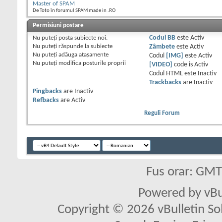
Master of SPAM
De Toto în forumul SPAM made in .RO
Permisiuni postare
Nu puteţi
posta subiecte noi.
Codul BB
este
Activ
Nu puteţi
răspunde la subiecte
Zâmbete
este
Activ
Nu puteţi
adăuga ataşamente
Codul
[IMG]
este
Activ
Nu puteţi
modifica posturile proprii
[VIDEO]
code is
Activ
Codul HTML este
Inactiv
Trackbacks
are
Inactiv
Pingbacks
are
Inactiv
Refbacks
are
Activ
Reguli Forum
Fus orar: GM
Powered by vBu
Copyright © 2026 vBulletin Solu