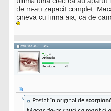
ultima luna cred ca au aparut 
de m-au zapacit complet. Maca
cineva cu firma aia, ca de ca
26th June 2007,
00:50
Toto
Ambasador
Reputatie:
48
Postat în original de
scorpion