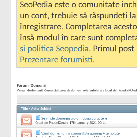
SeoPedia este o comunitate inc
un cont, trebuie să răspundeți la
înregistrare. Completarea acesto
însă modul în care sunt completa
si politica Seopedia
. Primul post 
Prezentare forumisti
.
Forum:
Domenii
Vanzari de domenii. Comercializarea de domenii existente isi are locul aici. Acesta
NU
est
Titlu
/
Autor Subiect
Se vinde domeniu .ro din doua caractere
Creat de
PhoeniXman
, 17th January 2021 20:11
Vand domeniu .ro comunitate gaming + template