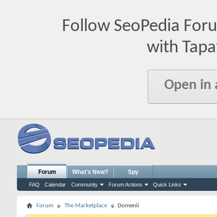
Follow SeoPedia For
with Tapa
Open in
Forum
What's New?
Spy
FAQ
Calendar
Community
Forum Actions
Quick Links
Forum
The Marketplace
Domenii