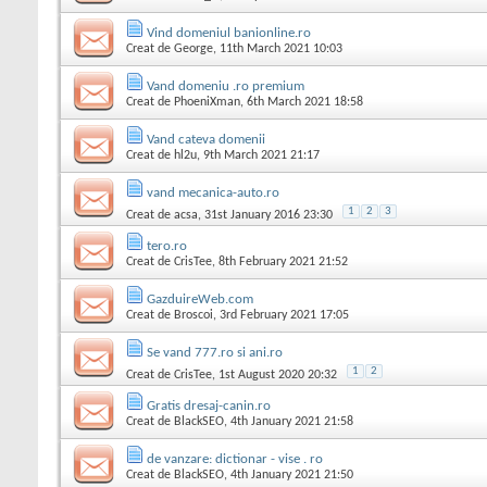
Vind domeniul banionline.ro
Creat de
George
, 11th March 2021 10:03
Vand domeniu .ro premium
Creat de
PhoeniXman
, 6th March 2021 18:58
Vand cateva domenii
Creat de
hl2u
, 9th March 2021 21:17
vand mecanica-auto.ro
1
2
3
Creat de
acsa
, 31st January 2016 23:30
tero.ro
Creat de
CrisTee
, 8th February 2021 21:52
GazduireWeb.com
Creat de
Broscoi
, 3rd February 2021 17:05
Se vand 777.ro si ani.ro
1
2
Creat de
CrisTee
, 1st August 2020 20:32
Gratis dresaj-canin.ro
Creat de
BlackSEO
, 4th January 2021 21:58
de vanzare: dictionar - vise . ro
Creat de
BlackSEO
, 4th January 2021 21:50