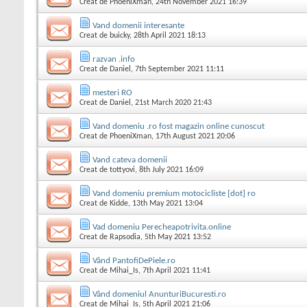
Creat de
PhoeniXman
, 24th November 2021 16:39
Vand domenii interesante
Creat de
buicky
, 28th April 2021 18:13
razvan .info
Creat de
Daniel
, 7th September 2021 11:11
mesteri RO
Creat de
Daniel
, 21st March 2020 21:43
Vand domeniu .ro fost magazin online cunoscut
Creat de
PhoeniXman
, 17th August 2021 20:06
Vand cateva domenii
Creat de
tottyovi
, 8th July 2021 16:09
Vand domeniu premium motocicliste [dot] ro
Creat de
Kidde
, 13th May 2021 13:04
Vad domeniu Perecheapotrivita.online
Creat de
Rapsodia
, 5th May 2021 13:52
Vând PantofiDePiele.ro
Creat de
Mihai_Is
, 7th April 2021 11:41
Vând domeniul AnunturiBucuresti.ro
Creat de
Mihai_Is
, 5th April 2021 21:06