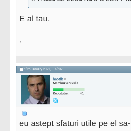
E al tau.
.
18th January 2021,
16:37
haotik
Membru SeoPedia
Reputatie:
41
eu astept sfaturi utile pe el s