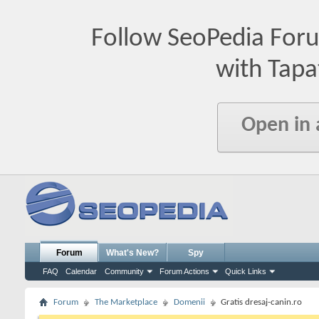
Follow SeoPedia For
with Tapa
Open in
Forum
What's New?
Spy
FAQ
Calendar
Community
Forum Actions
Quick Links
Forum
The Marketplace
Domenii
Gratis dresaj-canin.ro