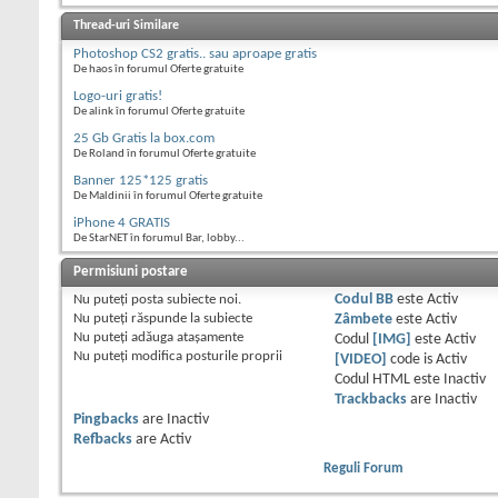
Thread-uri Similare
Photoshop CS2 gratis.. sau aproape gratis
De haos în forumul Oferte gratuite
Logo-uri gratis!
De alink în forumul Oferte gratuite
25 Gb Gratis la box.com
De Roland în forumul Oferte gratuite
Banner 125*125 gratis
De Maldinii în forumul Oferte gratuite
iPhone 4 GRATIS
De StarNET în forumul Bar, lobby...
Permisiuni postare
Nu puteţi
posta subiecte noi.
Codul BB
este
Activ
Nu puteţi
răspunde la subiecte
Zâmbete
este
Activ
Nu puteţi
adăuga ataşamente
Codul
[IMG]
este
Activ
Nu puteţi
modifica posturile proprii
[VIDEO]
code is
Activ
Codul HTML este
Inactiv
Trackbacks
are
Inactiv
Pingbacks
are
Inactiv
Refbacks
are
Activ
Reguli Forum