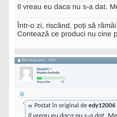
Il vreau eu daca nu s-a dat. M
Într-o zi, riscând, poți să rămâi
Contează ce produci nu cine pre
18th January 2021,
09:27
BlackSEO
Membru SeoPedia
Reputatie:
15
Postat în original de
edy12006
Il vreau eu daca nu s-a dat. Me