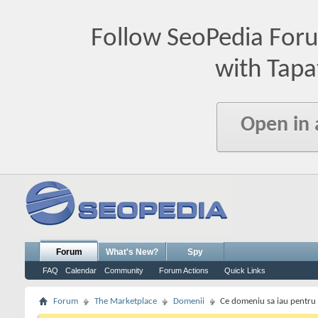
Follow SeoPedia For
with Tapa
Open in
Forum
What's New?
Spy
FAQ
Calendar
Community
Forum Actions
Quick Links
Forum
The Marketplace
Domenii
Ce domeniu sa iau pentru 