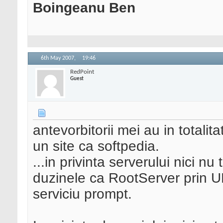
Boingeanu Ben
6th May 2007,
19:46
RedPoint
Guest
antevorbitorii mei au in totalit
un site ca softpedia.
...in privinta serverului nici n
duzinele ca RootServer prin UE 
serviciu prompt.