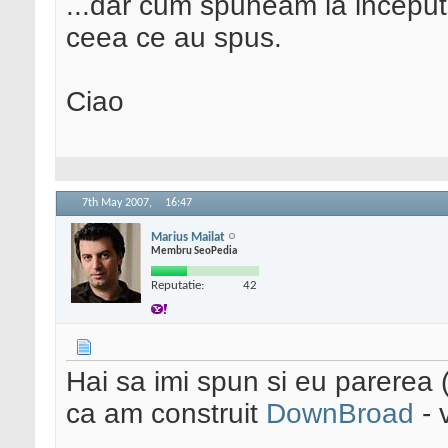
...dar cum spuneam la inceput,
ceea ce au spus.
Ciao
7th May 2007,
16:47
Marius Mailat
Membru SeoPedia
Reputatie:
42
Hai sa imi spun si eu parerea 
ca am construit
DownBroad
- 