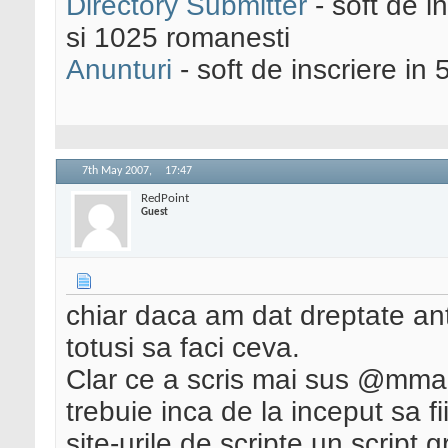
Directory Submitter
- soft de i
si 1025 romanesti
Anunturi
- soft de inscriere in 
7th May 2007,
17:47
RedPoint
Guest
chiar daca am dat dreptate ante
totusi sa faci ceva.
Clar ce a scris mai sus @mmari
trebuie inca de la inceput sa f
site-urile de scripte un script g