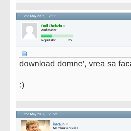
2nd May 2007,
23:11
Emil Chelariu
Ambasador
Reputatie:
39
download domne', vrea sa fac
:)
2nd May 2007,
23:59
inscaun
Membru SeoPedia