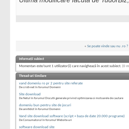
Ultima modificare făcută de TudorBi
«
Se poate vinde sau nu .ro ?
Informații subiect
Momentan este/sunt 1 utilizator(i) care navighează în acest subiect.
(0 m
Thread-uri Similare
vand domeniu ro pr 2 pentru site referate
De cristi-net în forumul Domenii
Site download
De Netul în forumul Discutii generale privind optimizarea si motoarele de cautare
domeniu bun pentru site de jocuri
De anntidot în forumul Domenii
Vand site download software (script + baza de date 20.000 programe)
De Consumatorul în forumul Website-uri
software download site