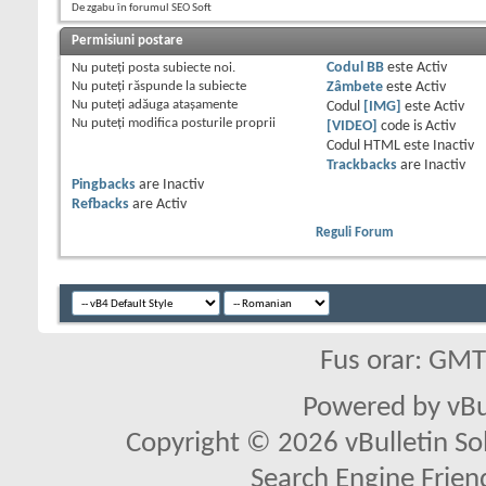
De zgabu în forumul SEO Soft
Permisiuni postare
Nu puteţi
posta subiecte noi.
Codul BB
este
Activ
Nu puteţi
răspunde la subiecte
Zâmbete
este
Activ
Nu puteţi
adăuga ataşamente
Codul
[IMG]
este
Activ
Nu puteţi
modifica posturile proprii
[VIDEO]
code is
Activ
Codul HTML este
Inactiv
Trackbacks
are
Inactiv
Pingbacks
are
Inactiv
Refbacks
are
Activ
Reguli Forum
Fus orar: GM
Powered by vBu
Copyright © 2026 vBulletin Solu
Search Engine Frien