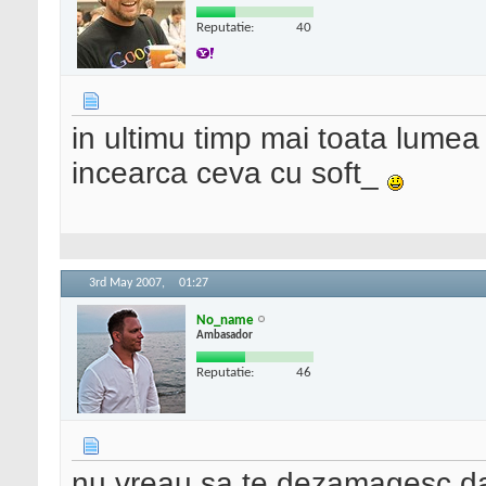
Reputatie:
40
in ultimu timp mai toata lumea 
incearca ceva cu soft_
3rd May 2007,
01:27
No_name
Ambasador
Reputatie:
46
nu vreau sa te dezamagesc da