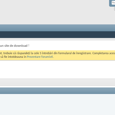
un site de download !
ont, trebuie să răspundeți la cele 5 întrebări din formularul de înregistrare. Completarea a
i să fie intotdeauna in
Prezentare forumisti
.