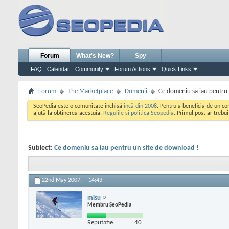
Forum
What's New?
Spy
FAQ
Calendar
Community
Forum Actions
Quick Links
Forum
The Marketplace
Domenii
Ce domeniu sa iau pentru 
SeoPedia este o comunitate inchisă
incă din 2008
. Pentru a beneficia de un c
ajută la obținerea acestuia.
Regulile si politica Seopedia
. Primul post ar trebu
Subiect:
Ce domeniu sa iau pentru un site de download !
22nd May 2007,
14:43
misu
Membru SeoPedia
Reputatie:
40