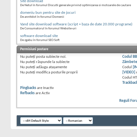
Site download
De Netul în forumul Discutii generale privind optimizarea si motoarele de cautare
domeniu bun pentru site de jocuri
De anntidot în forumul Domenii
Vand site download software (script + baza de date 20.000 programe)
De Consumatorul în forumul Website-uri
software download site
De zgabu în forumul SEO Soft
Permisiuni postare
Nu puteţi
posta subiecte noi.
Codul B
Nu puteţi
răspunde la subiecte
Zâmbet
Nu puteţi
adăuga ataşamente
Codul
[I
Nu puteţi
modifica posturile proprii
[VIDEO]
Codul H
Trackbac
Pingbacks
are
Inactiv
Refbacks
are
Activ
Reguli Fo