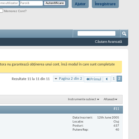
Ajutor
Înregistrare
Memorez Cont?
Căutare Avansată
cestora nu garantează obținerea unui cont, însă modul în care sunt completate
Pagina 2 din 2
1
2
Rezultate 11 la 11 din 11
Primul
Instrumente subiect
Afișează
#11
Data înscrierii
12th June 2005
Locaţie
Cluj
Posturi
637
Putere Rep
40