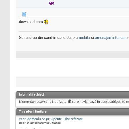
download.com
Scriu si eu din cand in cand despre
mobila
si
amenajari interioare
Informații subiect
Momentan este/sunt 1 utilizator(i) care navighează în acest subiect.
(0 m
Thread-uri Similare
vand domeniu ro pr 2 pentru site referate
De cristi-net în forumul Domenii