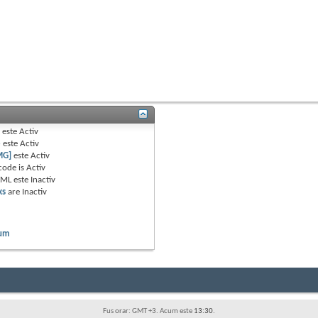
B
este
Activ
e
este
Activ
MG]
este
Activ
code is
Activ
TML este
Inactiv
ks
are
Inactiv
rum
Fus orar: GMT +3. Acum este
13:30
.