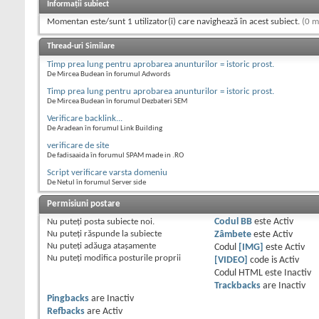
Informații subiect
Momentan este/sunt 1 utilizator(i) care navighează în acest subiect.
(0 m
Thread-uri Similare
Timp prea lung pentru aprobarea anunturilor = istoric prost.
De Mircea Budean în forumul Adwords
Timp prea lung pentru aprobarea anunturilor = istoric prost.
De Mircea Budean în forumul Dezbateri SEM
Verificare backlink...
De Aradean în forumul Link Building
verificare de site
De fadisaaida în forumul SPAM made in .RO
Script verificare varsta domeniu
De Netul în forumul Server side
Permisiuni postare
Nu puteţi
posta subiecte noi.
Codul BB
este
Activ
Nu puteţi
răspunde la subiecte
Zâmbete
este
Activ
Nu puteţi
adăuga ataşamente
Codul
[IMG]
este
Activ
Nu puteţi
modifica posturile proprii
[VIDEO]
code is
Activ
Codul HTML este
Inactiv
Trackbacks
are
Inactiv
Pingbacks
are
Inactiv
Refbacks
are
Activ