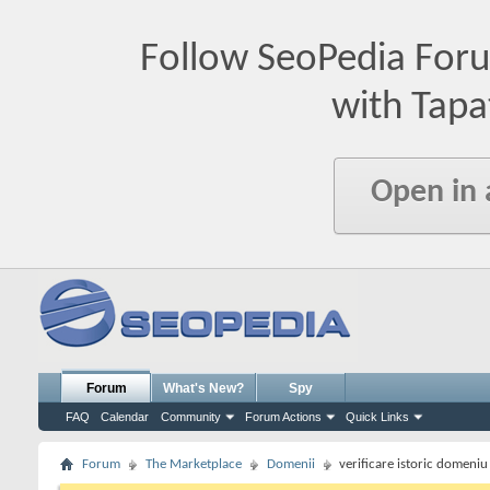
Follow SeoPedia For
with Tapa
Open in
Forum
What's New?
Spy
FAQ
Calendar
Community
Forum Actions
Quick Links
Forum
The Marketplace
Domenii
verificare istoric domeniu