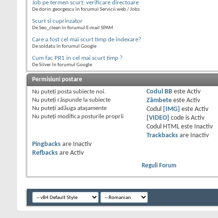
Job pe termen scurt: verificare directoare
De dorin.georgescu în forumul Servicii web / Jobs
Scurt si cuprinzator
De Seo_clean în forumul E-mail SPAM
Care a fost cel mai scurt timp de indexare?
De soldatu în forumul Google
Cum fac PR1 in cel mai scurt timp ?
De Silver în forumul Google
Permisiuni postare
Nu puteţi
posta subiecte noi.
Codul BB
este
Activ
Nu puteţi
răspunde la subiecte
Zâmbete
este
Activ
Nu puteţi
adăuga ataşamente
Codul
[IMG]
este
Activ
Nu puteţi
modifica posturile proprii
[VIDEO]
code is
Activ
Codul HTML este
Inactiv
Trackbacks
are
Inactiv
Pingbacks
are
Inactiv
Refbacks
are
Activ
Reguli Forum