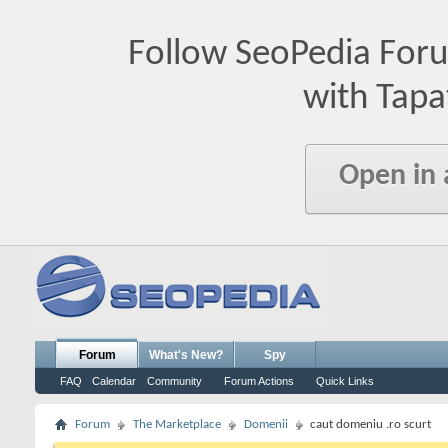
Follow SeoPedia For
with Tapa
Open in
Forum
What's New?
Spy
FAQ
Calendar
Community
Forum Actions
Quick Links
Forum
The Marketplace
Domenii
caut domeniu .ro scurt