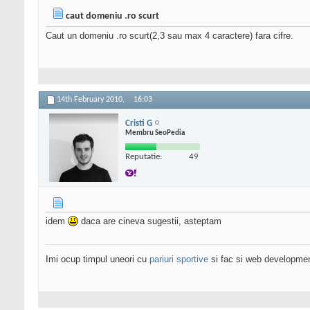
caut domeniu .ro scurt
Caut un domeniu .ro scurt(2,3 sau max 4 caractere) fara cifre.
14th February 2010,
16:03
Cristi G
Membru SeoPedia
Reputatie:
49
idem
daca are cineva sugestii, asteptam
Imi ocup timpul uneori cu
pariuri sportive
si fac si web developme