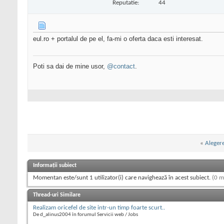
Reputatie:
44
eul.ro + portalul de pe el, fa-mi o oferta daca esti interesat.
Poti sa dai de mine usor,
@contact
.
«
Aleger
Informații subiect
Momentan este/sunt 1 utilizator(i) care navighează în acest subiect.
(0 m
Thread-uri Similare
Realizam oricefel de site intr-un timp foarte scurt..
De d_alinus2004 în forumul Servicii web / Jobs