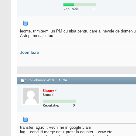
Reputatie:
35
leonte, trimite-mi un PM cu nisa pentru care ai nevoie de domeniu, 
Astept mesajul tau
Joomla.ro
15th February 2010,
13:34
Shumy
Banned
Reputatie:
0
transfer lag.ro .. vechime in google 3 ani
lag .. cand iti merge netul prost la counter .. wow etc