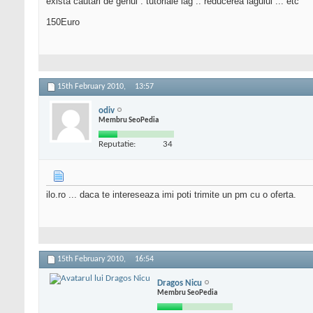
exista cautari de genul : tutoriale lag .. reducerea lagului ... etc
150Euro
15th February 2010,
13:57
odiv
Membru SeoPedia
Reputatie:
34
ilo.ro ... daca te intereseaza imi poti trimite un pm cu o oferta.
15th February 2010,
16:54
Dragos Nicu
Membru SeoPedia