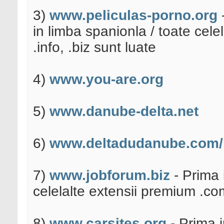
3)
www.peliculas-porno.org
-
in limba spanionla / toate cele
.info, .biz sunt luate
4)
www.you-are.org
5)
www.danube-delta.net
6)
www.deltadudanube.com/
7)
www.jobforum.biz
- Prima 
celelalte extensii premium .com,
8)
www.carsites.org
- Prima i