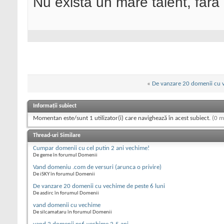
Nu există un mare talent, fără
«
De vanzare 20 domenii cu v
Informații subiect
Momentan este/sunt 1 utilizator(i) care navighează în acest subiect.
(0 m
Thread-uri Similare
Cumpar domenii cu cel putin 2 ani vechime!
De geme în forumul Domenii
Vand domeniu .com de versuri (arunca o privire)
De iSKY în forumul Domenii
De vanzare 20 domenii cu vechime de peste 6 luni
De asdirc în forumul Domenii
vand domenii cu vechime
De silcamataru în forumul Domenii