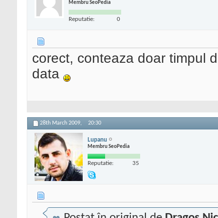
Membru SeoPedia
Reputatie:
0
corect, conteaza doar timpul d
data
28th March 2009,
20:30
Lupanu
Membru SeoPedia
Reputatie:
35
Postat în original de
Dragos Ni