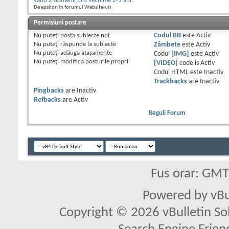
vand 2 domenii pr6 vechime 2-5 ani.
De epsilon în forumul Website-uri
Permisiuni postare
Nu puteţi
posta subiecte noi.
Codul BB
este
Activ
Nu puteţi
răspunde la subiecte
Zâmbete
este
Activ
Nu puteţi
adăuga ataşamente
Codul
[IMG]
este
Activ
Nu puteţi
modifica posturile proprii
[VIDEO]
code is
Activ
Codul HTML este
Inactiv
Trackbacks
are
Inactiv
Pingbacks
are
Inactiv
Refbacks
are
Activ
Reguli Forum
Fus orar: GM
Powered by vBu
Copyright © 2026 vBulletin Solu