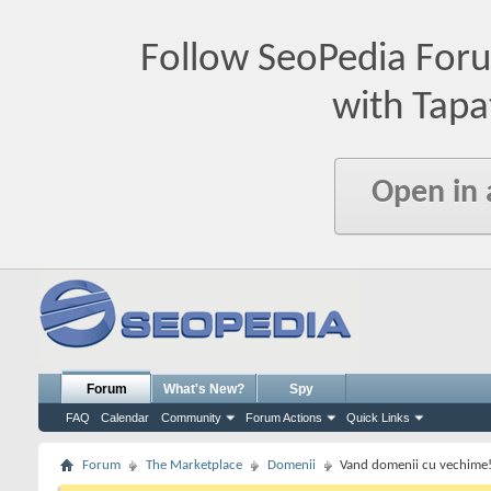
Follow SeoPedia For
with Tapa
Open in
Forum
What's New?
Spy
FAQ
Calendar
Community
Forum Actions
Quick Links
Forum
The Marketplace
Domenii
Vand domenii cu vechime! 