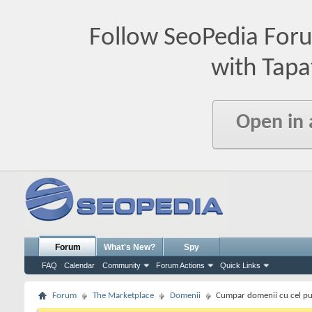
Follow SeoPedia For
with Tapa
Open in
Forum
What's New?
Spy
FAQ
Calendar
Community
Forum Actions
Quick Links
Forum
The Marketplace
Domenii
Cumpar domenii cu cel pu