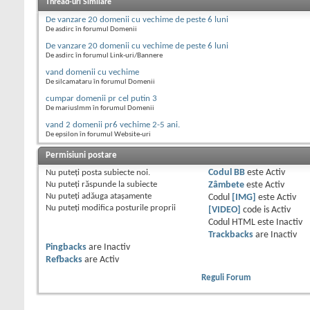
Thread-uri Similare
De vanzare 20 domenii cu vechime de peste 6 luni
De asdirc în forumul Domenii
De vanzare 20 domenii cu vechime de peste 6 luni
De asdirc în forumul Link-uri/Bannere
vand domenii cu vechime
De silcamataru în forumul Domenii
cumpar domenii pr cel putin 3
De mariuslmm în forumul Domenii
vand 2 domenii pr6 vechime 2-5 ani.
De epsilon în forumul Website-uri
Permisiuni postare
Nu puteţi
posta subiecte noi.
Codul BB
este
Activ
Nu puteţi
răspunde la subiecte
Zâmbete
este
Activ
Nu puteţi
adăuga ataşamente
Codul
[IMG]
este
Activ
Nu puteţi
modifica posturile proprii
[VIDEO]
code is
Activ
Codul HTML este
Inactiv
Trackbacks
are
Inactiv
Pingbacks
are
Inactiv
Refbacks
are
Activ
Reguli Forum