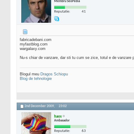
Membru SeoPedia
Reputatie:
41
fabricadebani.com
myfastblog.com
wargalaxy.com
Nu-s chiar de vanzare, dar sti tu cum se zice, totul e de vanzare p
Blogul meu
Dragos Schiopu
Blog de tehnologie
2nd December 2009,
23:02
haos
Ambasador
Reputatie:
63