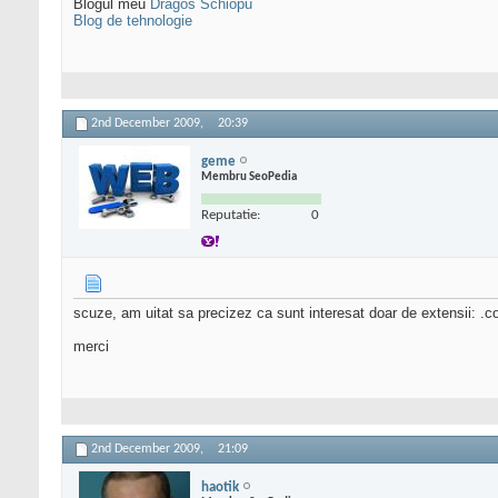
Blogul meu
Dragos Schiopu
Blog de tehnologie
2nd December 2009,
20:39
geme
Membru SeoPedia
Reputatie:
0
scuze, am uitat sa precizez ca sunt interesat doar de extensii: .
merci
2nd December 2009,
21:09
haotik