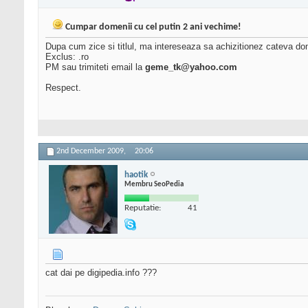
Cumpar domenii cu cel putin 2 ani vechime!
Dupa cum zice si titlul, ma intereseaza sa achizitionez cateva do
Exclus: .ro
PM sau trimiteti email la
geme_tk@yahoo.com
Respect.
2nd December 2009,
20:06
haotik
Membru SeoPedia
Reputatie:
41
cat dai pe digipedia.info ???