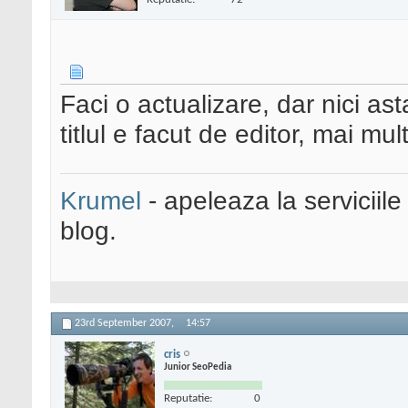
Faci o actualizare, dar nici a
titlul e facut de editor, mai mul
Krumel
- apeleaza la serviciile
blog.
23rd September 2007,
14:57
cris
Junior SeoPedia
Reputatie:
0