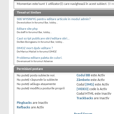
Momentan este/sunt 1 utilizator(i) care navighează în acest subiect.
(0 m
Thread-uri Similare
Stiti WYSIWYG pentru editare articole in modul admin?
De evolution în forumul Bar, lobby...
Editare site php
De steff în forumul Bar, lobby...
Caut script publicare stiri/editare stiri...
De Ben Boingeanu în forumul Bar, lobby...
DMOZ mort dpdv editare ?
De Marius Mailat în forumul DMOZ
Problema editare paleta de culori.
De emanuel în forumul Adsense
Permisiuni postare
Nu puteţi
posta subiecte noi.
Codul BB
este
Activ
Nu puteţi
răspunde la subiecte
Zâmbete
este
Activ
Nu puteţi
adăuga ataşamente
Codul
[IMG]
este
Activ
Nu puteţi
modifica posturile proprii
[VIDEO]
code is
Activ
Codul HTML este
Inactiv
Trackbacks
are
Inactiv
Pingbacks
are
Inactiv
Refbacks
are
Activ