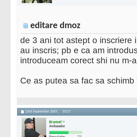
editare dmoz
de 3 ani tot astept o inscriere
au inscris; pb e ca am introdus 
introduceam corect shi nu m-au
Ce as putea sa fac sa schimb t
23rd September 2007,
10:17
Krumel
Ambasador
Reputatie:
72