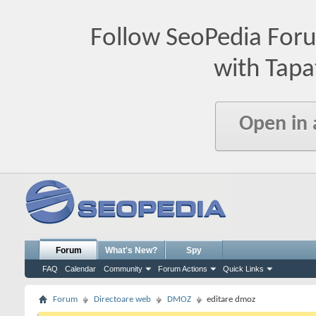
Follow SeoPedia For
with Tapa
Open in
Forum
What's New?
Spy
FAQ
Calendar
Community
Forum Actions
Quick Links
Forum
Directoare web
DMOZ
editare dmoz