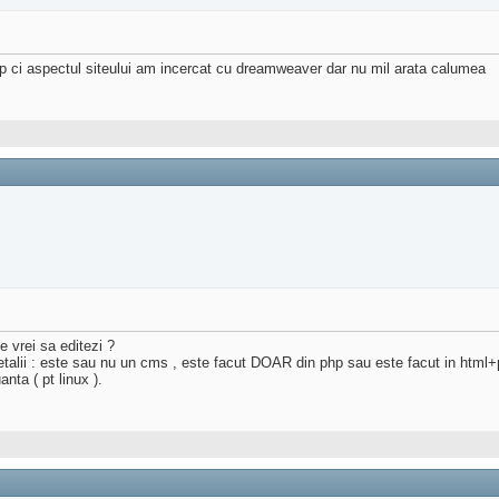
hp ci aspectul siteului am incercat cu dreamweaver dar nu mil arata calumea
e vrei sa editezi ?
etalii : este sau nu un cms , este facut DOAR din php sau este facut in html+
ta ( pt linux ).