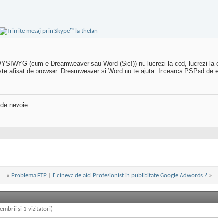
 WYSIWYG (cum e Dreamweaver sau Word (Sic!)) nu lucrezi la cod, lucrezi la 
este afisat de browser. Dreamweaver si Word nu te ajuta. Incearca PSPad de 
 de nevoie.
«
Problema FTP
|
E cineva de aici Profesionist in publicitate Google Adwords ?
»
embrii și 1 vizitatori)