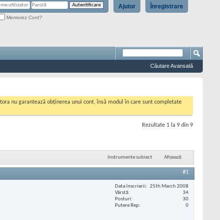
Ajutor
Înregistrare
Memorez Cont?
Căutare Avansată
cestora nu garantează obținerea unui cont, însă modul în care sunt completate
Rezultate 1 la 9 din 9
Instrumente subiect
Afișează
#1
Data înscrierii
25th March 2008
Vârstă
34
Posturi
30
Putere Rep
0