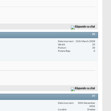
Răspunde cu citat
#8
Data înscrierii
25th March 2008
Vârstă
34
Posturi
30
Putere Rep
0
Răspunde cu citat
#9
Data înscrierii
30th December
2006
Locaţie
Oradea