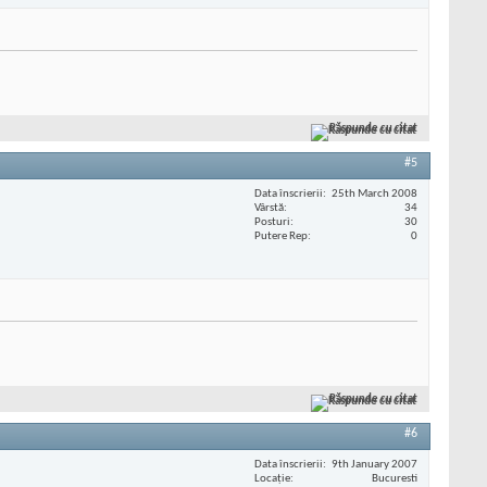
Răspunde cu citat
#5
Data înscrierii
25th March 2008
Vârstă
34
Posturi
30
Putere Rep
0
Răspunde cu citat
#6
Data înscrierii
9th January 2007
Locaţie
Bucuresti