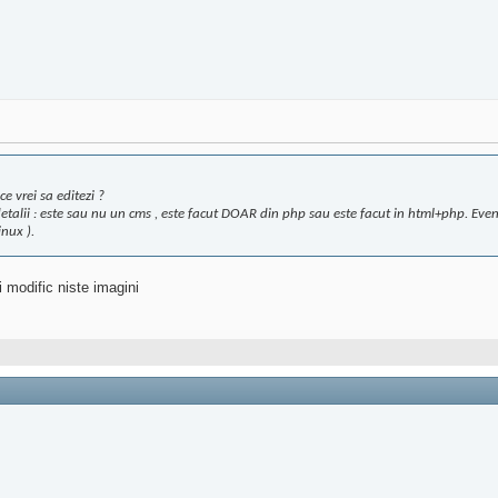
e vrei sa editezi ?
etalii : este sau nu un cms , este facut DOAR din php sau este facut in html+php. Eventu
nux ).
 modific niste imagini