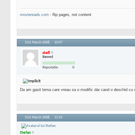
moviereads.com
- flip pages, not content
31st March 2008,
10:07
steff
Banned
Reputatie:
0
Da am gasit tema care vreau sa o modific dar cand o deschid cu or
31st March 2008,
11:31
thefan