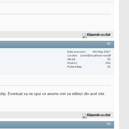
Răspunde cu citat
#2
Data înscrierii
4th May 2007
Locaţie
[root@localhost root]#
Vârstă
50
Posturi
346
Putere Rep
36
php. Eventual sa ne spui ce anume vrei sa editezi din acel site .
Răspunde cu citat
#3