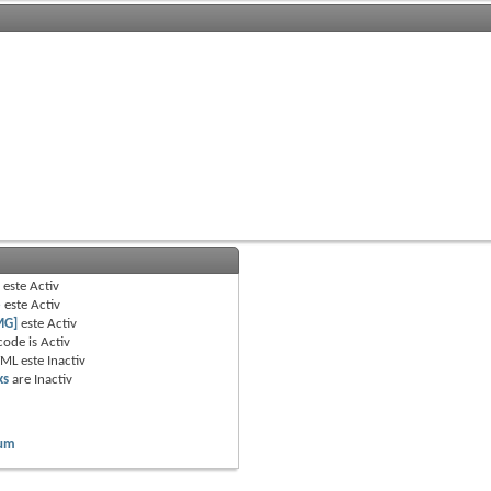
B
este
Activ
e
este
Activ
MG]
este
Activ
code is
Activ
TML este
Inactiv
ks
are
Inactiv
rum