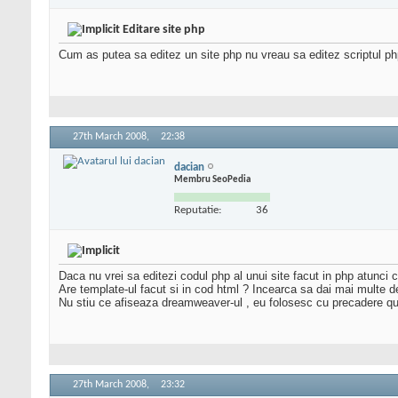
Editare site php
Cum as putea sa editez un site php nu vreau sa editez scriptul p
27th March 2008,
22:38
dacian
Membru SeoPedia
Reputatie:
36
Daca nu vrei sa editezi codul php al unui site facut in php atunci c
Are template-ul facut si in cod html ? Incearca sa dai mai multe d
Nu stiu ce afiseaza dreamweaver-ul , eu folosesc cu precadere quan
27th March 2008,
23:32