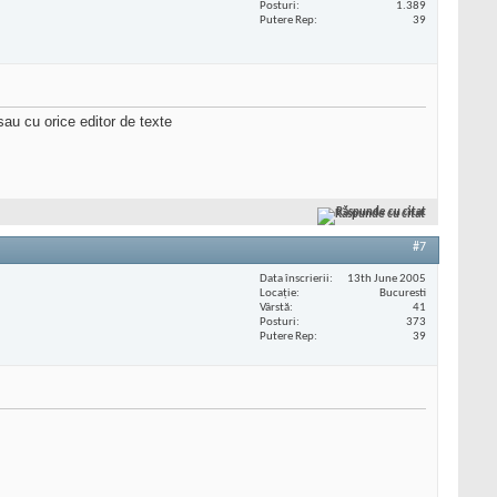
Posturi
1.389
Putere Rep
39
sau cu orice editor de texte
Răspunde cu citat
#7
Data înscrierii
13th June 2005
Locaţie
Bucuresti
Vârstă
41
Posturi
373
Putere Rep
39