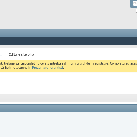
..
Editare site php
ont, trebuie să răspundeți la cele 5 întrebări din formularul de înregistrare. Completarea a
i să fie intotdeauna in
Prezentare forumisti
.