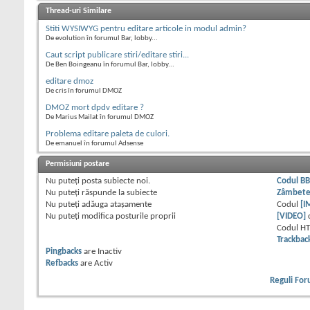
Thread-uri Similare
Stiti WYSIWYG pentru editare articole in modul admin?
De evolution în forumul Bar, lobby...
Caut script publicare stiri/editare stiri...
De Ben Boingeanu în forumul Bar, lobby...
editare dmoz
De cris în forumul DMOZ
DMOZ mort dpdv editare ?
De Marius Mailat în forumul DMOZ
Problema editare paleta de culori.
De emanuel în forumul Adsense
Permisiuni postare
Nu puteţi
posta subiecte noi.
Codul B
Nu puteţi
răspunde la subiecte
Zâmbet
Nu puteţi
adăuga ataşamente
Codul
[I
Nu puteţi
modifica posturile proprii
[VIDEO]
Codul H
Trackbac
Pingbacks
are
Inactiv
Refbacks
are
Activ
Reguli Fo