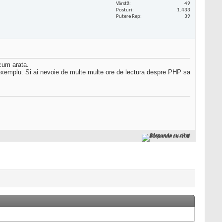
Vârstă
49
Posturi
1.433
Putere Rep
39
cum arata.
exemplu. Si ai nevoie de multe multe ore de lectura despre PHP sa
Răspunde cu citat