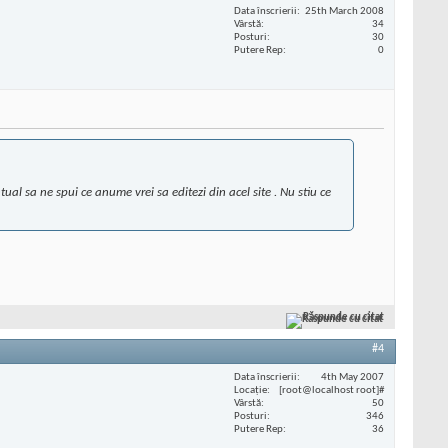
Data înscrierii
25th March 2008
Vârstă
34
Posturi
30
Putere Rep
0
al sa ne spui ce anume vrei sa editezi din acel site . Nu stiu ce
Răspunde cu citat
#4
Data înscrierii
4th May 2007
Locaţie
[root@localhost root]#
Vârstă
50
Posturi
346
Putere Rep
36