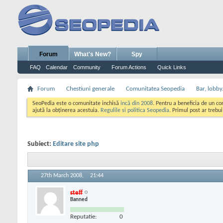
Forum
What's New?
Spy
FAQ
Calendar
Community
Forum Actions
Quick Links
Forum
Chestiuni generale
Comunitatea Seopedia
Bar, lobby.
SeoPedia este o comunitate inchisă
incă din 2008
. Pentru a beneficia de un c
ajută la obținerea acestuia.
Regulile si politica Seopedia
. Primul post ar trebu
Subiect:
Editare site php
27th March 2008,
21:44
steff
Banned
Reputatie:
0