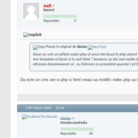
steff
Banned
Reputatie:
0
Postat în original de
dacian
Daca nu vrei sa editezi codul php al unui site facut in php atunci c
Are template-ul facut si in cod html ? Incearca sa dai mai multe d
afiseaza dreamweaver-ul , eu folosesc cu precadere quanta ( pt li
Da este un cms are si php si html vreau sa modific index.php sa ii
27th March 2008,
23:44
dacian
Membru SeoPedia
Reputatie:
36