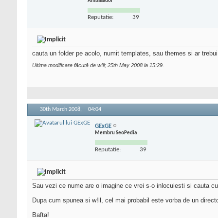
Ambasador
Reputatie:
39
cauta un folder pe acolo, numit templates, sau themes si ar trebui
Ultima modificare făcută de w!ll; 25th May 2008 la
15:29
.
30th March 2008,
04:04
GExGE
Membru SeoPedia
Reputatie:
39
Sau vezi ce nume are o imagine ce vrei s-o inlocuiesti si cauta cu
Dupa cum spunea si w!ll, cel mai probabil este vorba de un director
Bafta!