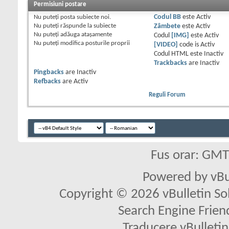
Permisiuni postare
Nu puteţi
posta subiecte noi.
Codul BB
este
Activ
Nu puteţi
răspunde la subiecte
Zâmbete
este
Activ
Nu puteţi
adăuga ataşamente
Codul
[IMG]
este
Activ
Nu puteţi
modifica posturile proprii
[VIDEO]
code is
Activ
Codul HTML este
Inactiv
Trackbacks
are
Inactiv
Pingbacks
are
Inactiv
Refbacks
are
Activ
Reguli Forum
Fus orar: GM
Powered by vBu
Copyright © 2026 vBulletin Solu
Search Engine Frien
Traducere vBullet