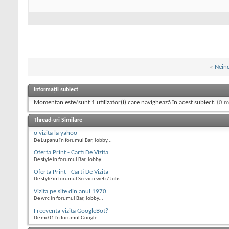
«
Nein
Informații subiect
Momentan este/sunt 1 utilizator(i) care navighează în acest subiect.
(0 m
Thread-uri Similare
o vizita la yahoo
De Lupanu în forumul Bar, lobby...
Oferta Print - Carti De Vizita
De style în forumul Bar, lobby...
Oferta Print - Carti De Vizita
De style în forumul Servicii web / Jobs
Vizita pe site din anul 1970
De wrc în forumul Bar, lobby...
Frecventa vizita GoogleBot?
De mc01 în forumul Google