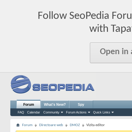
Follow SeoPedia For
with Tapa
Open in
Forum
What's New?
Spy
FAQ
Calendar
Community
Forum Actions
Quick Links
Forum
Directoare web
DMOZ
Vizita editor