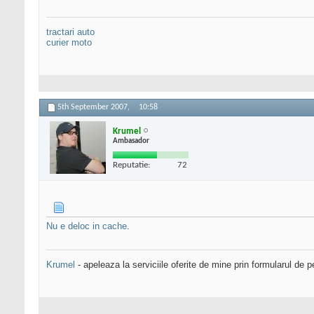
tractari auto
curier moto
5th September 2007,
10:58
Krumel
Ambasador
Reputatie:
72
Nu e deloc in cache
.
Krumel
- apeleaza la serviciile oferite de mine prin formularul de p