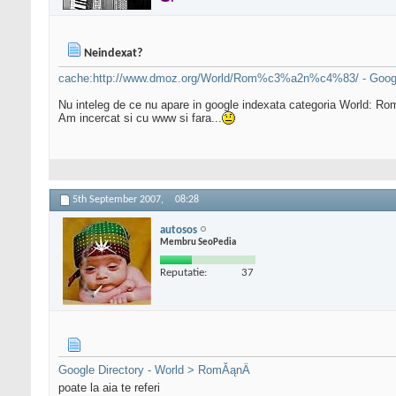
Neindexat?
cache:http://www.dmoz.org/World/Rom%c3%a2n%c4%83/ - Goog
Nu inteleg de ce nu apare in google indexata categoria World: Ro
Am incercat si cu www si fara...
5th September 2007,
08:28
autosos
Membru SeoPedia
Reputatie:
37
Google Directory - World > RomĂąnÄ
poate la aia te referi