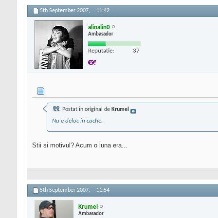
5th September 2007,
11:42
alinalin0
Ambasador
Reputatie:
37
Postat în original de
Krumel
Nu e deloc in cache
.
Stii si motivul? Acum o luna era...
5th September 2007,
11:54
Krumel
Ambasador