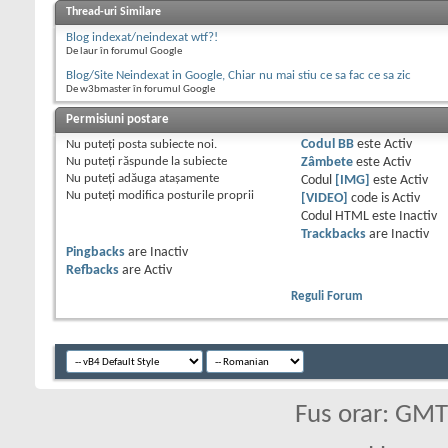
Thread-uri Similare
Blog indexat/neindexat wtf?!
De laur în forumul Google
Blog/Site Neindexat in Google, Chiar nu mai stiu ce sa fac ce sa zic
De w3bmaster în forumul Google
Permisiuni postare
Nu puteţi
posta subiecte noi.
Codul BB
este
Activ
Nu puteţi
răspunde la subiecte
Zâmbete
este
Activ
Nu puteţi
adăuga ataşamente
Codul
[IMG]
este
Activ
Nu puteţi
modifica posturile proprii
[VIDEO]
code is
Activ
Codul HTML este
Inactiv
Trackbacks
are
Inactiv
Pingbacks
are
Inactiv
Refbacks
are
Activ
Reguli Forum
Fus orar: GM