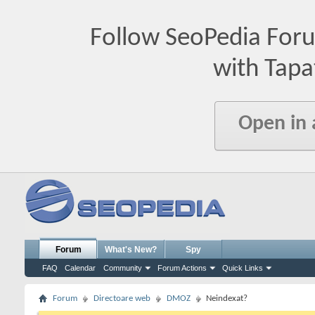
Follow SeoPedia For
with Tapa
Open in
Forum
What's New?
Spy
FAQ
Calendar
Community
Forum Actions
Quick Links
Forum
Directoare web
DMOZ
Neindexat?