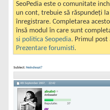
SeoPedia este o comunitate inc
un cont, trebuie să răspundeți la
înregistrare. Completarea acesto
însă modul în care sunt completa
si politica Seopedia
. Primul post 
Prezentare forumisti
.
Subiect:
Neindexat?
4th September 2007,
22:42
alinalin0
Ambasador
Reputatie:
37