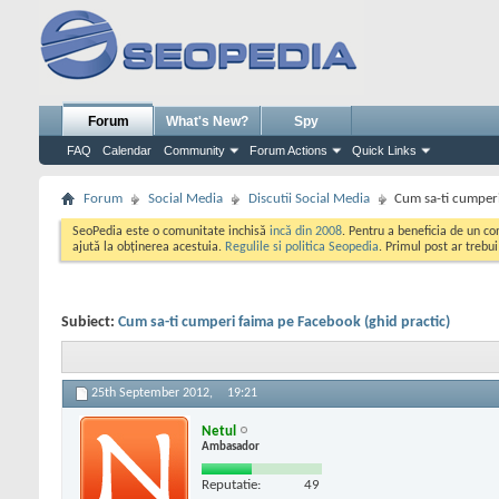
Forum
What's New?
Spy
FAQ
Calendar
Community
Forum Actions
Quick Links
Forum
Social Media
Discutii Social Media
Cum sa-ti cumperi
SeoPedia este o comunitate inchisă
incă din 2008
. Pentru a beneficia de un c
ajută la obținerea acestuia.
Regulile si politica Seopedia
. Primul post ar trebu
Subiect:
Cum sa-ti cumperi faima pe Facebook (ghid practic)
25th September 2012,
19:21
Netul
Ambasador
Reputatie:
49