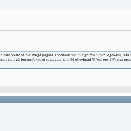
y
care poate să-ți distrugă pagina. Facebook are un algoritm numit EdgeRank, prin care d
tre fanii tăi interacționează cu pagina, cu atât algoritmul îți face postările mai proem