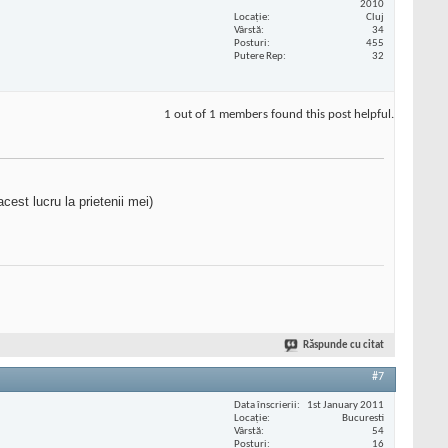
2010
Locaţie
Cluj
Vârstă
34
Posturi
455
Putere Rep
32
1 out of 1 members found this post helpful.
est lucru la prietenii mei)
Răspunde cu citat
#7
Data înscrierii
1st January 2011
Locaţie
Bucuresti
Vârstă
54
Posturi
16