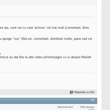
t aia, sunt cei cu care 'activez' cel mai mult (comentarii, likes,
ajunge "sus" (like-uri, comentarii, distribuiri multe, pana vad cei
u.
ut au dat like la alte video-uri/stiri/pagini cu si despre Mariah
Răspunde cu citat
#3
Data înscrierii
14th January