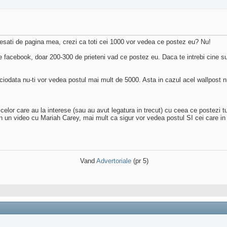
teresati de pagina mea, crezi ca toti cei 1000 vor vedea ce postez eu? Nu!
pe facebook, doar 200-300 de prieteni vad ce postez eu. Daca te intrebi cine sun
iodata nu-ti vor vedea postul mai mult de 5000. Asta in cazul acel wallpost nu 
elor care au la interese (sau au avut legatura in trecut) cu ceea ce postezi t
 video cu Mariah Carey, mai mult ca sigur vor vedea postul SI cei care in trec
Vand
Advertoriale
(pr 5)