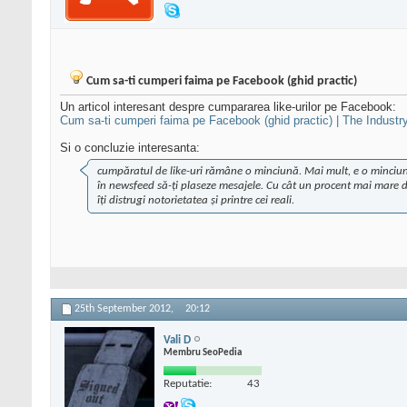
Cum sa-ti cumperi faima pe Facebook (ghid practic)
Un articol interesant despre cumpararea like-urilor pe Facebook:
Cum sa-ti cumperi faima pe Facebook (ghid practic) | The Industr
Si o concluzie interesanta:
cumpăratul de like-uri rămâne o minciună. Mai mult, e o minciună 
în newsfeed să-ți plaseze mesajele. Cu cât un procent mai mare din
îți distrugi notorietatea și printre cei reali.
25th September 2012,
20:12
Vali D
Membru SeoPedia
Reputatie:
43