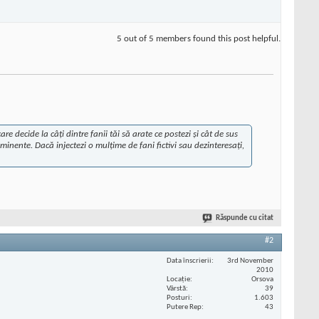
5 out of 5 members found this post helpful.
ecide la câți dintre fanii tăi să arate ce postezi și cât de sus
inente. Dacă injectezi o mulțime de fani fictivi sau dezinteresați,
Răspunde cu citat
#2
Data înscrierii
3rd November
2010
Locaţie
Orsova
Vârstă
39
Posturi
1.603
Putere Rep
43