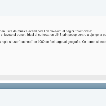
omani: site de muzica avand codul de "like-uit" al paginii "promovate".
a, chiuvete si tronuri. Ideal si cu fortat un LIKE prin popup pentru a ajunge la 
rapid si usor "pachete" de 1000 de fani targetati geografic. Ce-i drept si inters