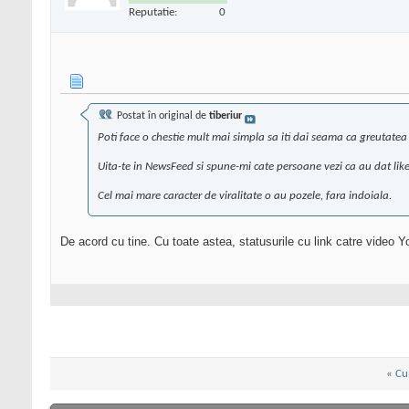
Reputatie:
0
Postat în original de
tiberiur
Poti face o chestie mult mai simpla sa iti dai seama ca
greutatea
Uita-te in NewsFeed si spune-mi cate persoane vezi ca au dat like 
Cel mai mare caracter de viralitate o au pozele, fara indoiala.
De acord cu tine. Cu toate astea, statusurile cu link catre video Y
«
Cum