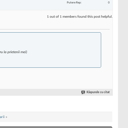
Putere Rep
0
1 out of 1 members found this post helpful.
u la prietenii mei)
Răspunde cu citat
rii
»