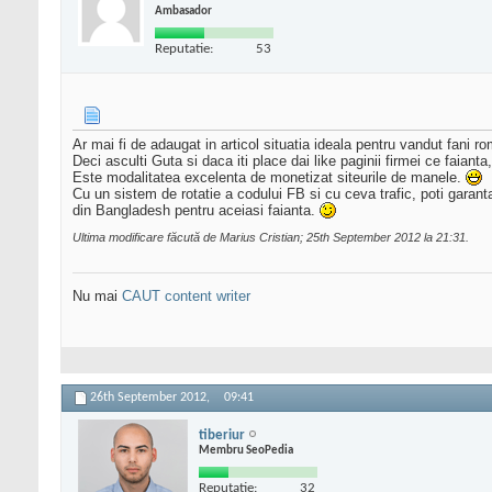
Ambasador
Reputatie:
53
Ar mai fi de adaugat in articol situatia ideala pentru vandut fani r
Deci asculti Guta si daca iti place dai like paginii firmei ce faiant
Este modalitatea excelenta de monetizat siteurile de manele.
Cu un sistem de rotatie a codului FB si cu ceva trafic, poti garanta 
din Bangladesh pentru aceiasi faianta.
Ultima modificare făcută de Marius Cristian; 25th September 2012 la
21:31
.
Nu mai
CAUT content writer
26th September 2012,
09:41
tiberiur
Membru SeoPedia
Reputatie:
32