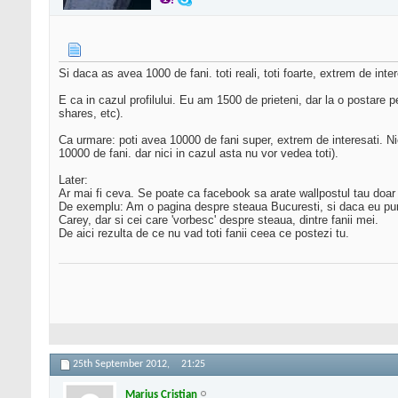
Si daca as avea 1000 de fani. toti reali, toti foarte, extrem de in
E ca in cazul profilului. Eu am 1500 de prieteni, dar la o postare 
shares, etc).
Ca urmare: poti avea 10000 de fani super, extrem de interesati. Nic
10000 de fani. dar nici in cazul asta nu vor vedea toti).
Later:
Ar mai fi ceva. Se poate ca facebook sa arate wallpostul tau doar c
De exemplu: Am o pagina despre steaua Bucuresti, si daca eu pun un
Carey, dar si cei care 'vorbesc' despre steaua, dintre fanii mei.
De aici rezulta de ce nu vad toti fanii ceea ce postezi tu.
25th September 2012,
21:25
Marius Cristian