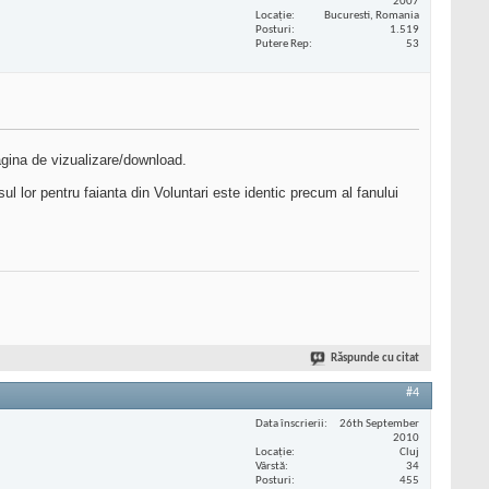
2007
Locaţie
Bucuresti, Romania
Posturi
1.519
Putere Rep
53
pagina de vizualizare/download.
ul lor pentru faianta din Voluntari este identic precum al fanului
Răspunde cu citat
#4
Data înscrierii
26th September
2010
Locaţie
Cluj
Vârstă
34
Posturi
455