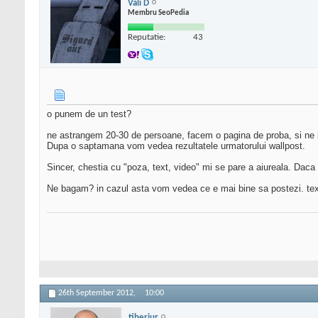
Vali D
Membru SeoPedia
Reputatie:
43
o punem de un test?
ne astrangem 20-30 de persoane, facem o pagina de proba, si ne 
Dupa o saptamana vom vedea rezultatele urmatorului wallpost.
Sincer, chestia cu "poza, text, video" mi se pare a aiureala. Daca p
Ne bagam? in cazul asta vom vedea ce e mai bine sa postezi. text,
26th September 2012,
10:00
tiberiur