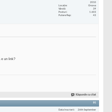
2010
Locaţie
Orsova
Vârstă
39
Posturi
1.603
Putere Rep
43
 e un link?
Răspunde cu citat
#6
Data înscrierii
26th September