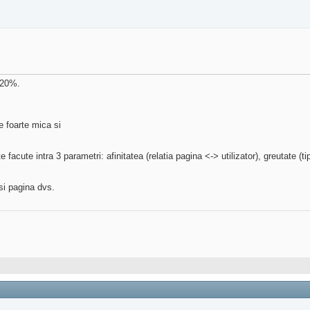
 20%.
te foarte mica si
facute intra 3 parametri: afinitatea (relatia pagina <-> utilizator), greutate (ti
 si pagina dvs.