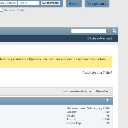
Ajutor
Înregistrare
Memorez Cont?
Căutare Avansată
cestora nu garantează obținerea unui cont, însă modul în care sunt completate
Rezultate 1 la 7 din 7
Instrumente subiect
Afișează
#1
Data înscrierii
5th January 2006
Locaţie
Iasi
Vârstă
48
Posturi
1.068
Putere Rep
49