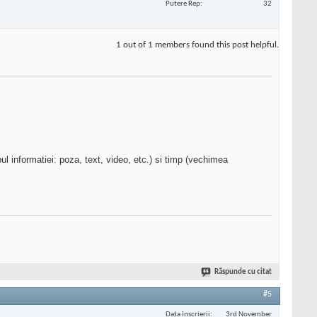
Putere Rep
32
1 out of 1 members found this post helpful.
pul informatiei: poza, text, video, etc.) si timp (vechimea
Răspunde cu citat
#5
Data înscrierii
3rd November