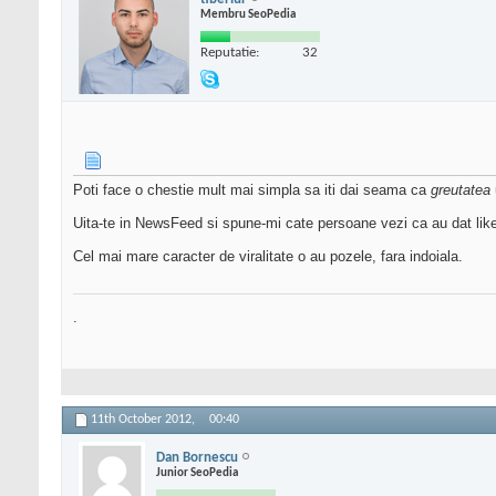
Membru SeoPedia
Reputatie:
32
Poti face o chestie mult mai simpla sa iti dai seama ca
greutatea
Uita-te in NewsFeed si spune-mi cate persoane vezi ca au dat like l
Cel mai mare caracter de viralitate o au pozele, fara indoiala.
.
11th October 2012,
00:40
Dan Bornescu
Junior SeoPedia