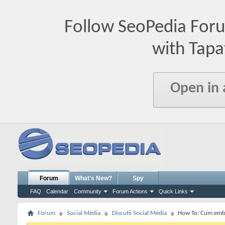
Follow SeoPedia For
with Tapa
Open in
Forum
What's New?
Spy
FAQ
Calendar
Community
Forum Actions
Quick Links
Forum
Social Media
Discutii Social Media
How To: Cum embed