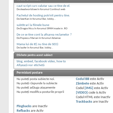
caut script curs valutar sau ce tine de el.
De deadworldisee în forumul Continut web
Pachetul de hosting potrivit pentru tine.
De SeerKan în forumul Bar, lobby...
subtitrari la filmele bune
De Dragos Nicu în forumul SPAM made in .RO
De ce se tine cont la afisarea reclamelor ?
De Popescu Marian în forumul Adsense
Mama lui de IE( nu tine de SEO)
De laufer în forumul Bar, lobby...
Etichete pentru acest subiect
blog
,
embed
,
facebook video
,
how to
Afișează nor etichetă
Permisiuni postare
Nu puteţi
posta subiecte noi.
Codul BB
este
Activ
Nu puteţi
răspunde la subiecte
Zâmbete
este
Activ
Nu puteţi
adăuga ataşamente
Codul
[IMG]
este
Activ
Nu puteţi
modifica posturile proprii
[VIDEO]
code is
Activ
Codul HTML este
Inactiv
Trackbacks
are
Inactiv
Pingbacks
are
Inactiv
Refbacks
are
Activ