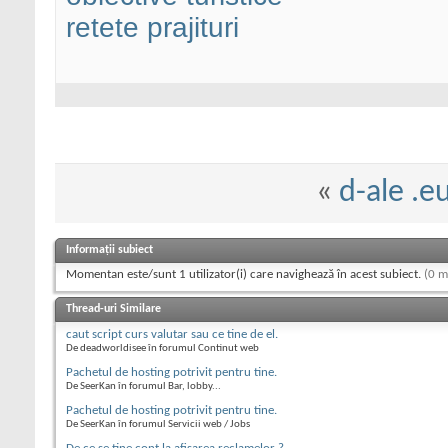
retete prajituri
«
d-ale .e
Informații subiect
Momentan este/sunt 1 utilizator(i) care navighează în acest subiect.
(0 m
Thread-uri Similare
caut script curs valutar sau ce tine de el.
De deadworldisee în forumul Continut web
Pachetul de hosting potrivit pentru tine.
De SeerKan în forumul Bar, lobby...
Pachetul de hosting potrivit pentru tine.
De SeerKan în forumul Servicii web / Jobs