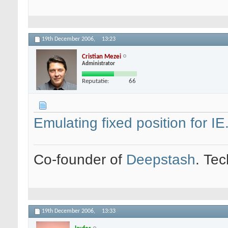
19th December 2006,
13:23
Cristian Mezei
Administrator
Reputatie:
66
Emulating fixed position for IE
Co-founder of
Deepstash
. Tec
19th December 2006,
13:33