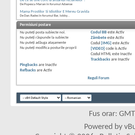
De ce se tine cont la afisarea reclamelor ?
De Popescu Marian în forumul Adsense
Mama Prostilor Si Idiotilor E Mereu Gravida
De Dan.Rades în forumul Bar, lobby...
Permisiuni postare
Nu puteţi
posta subiecte noi.
Codul BB
este
Activ
Nu puteţi
răspunde la subiecte
Zâmbete
este
Activ
Nu puteţi
adăuga ataşamente
Codul
[IMG]
este
Activ
Nu puteţi
modifica posturile proprii
[VIDEO]
code is
Activ
Codul HTML este
Inactiv
Trackbacks
are
Inactiv
Pingbacks
are
Inactiv
Refbacks
are
Activ
Reguli Forum
Fus orar: GM
Powered by vBu