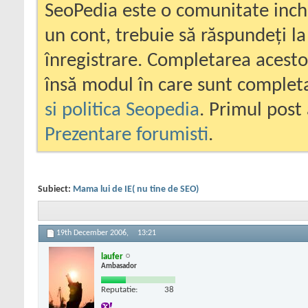
SeoPedia este o comunitate inc
un cont, trebuie să răspundeți la
înregistrare. Completarea acesto
însă modul în care sunt completa
si politica Seopedia
. Primul post 
Prezentare forumisti
.
Subiect:
Mama lui de IE( nu tine de SEO)
19th December 2006,
13:21
laufer
Ambasador
Reputatie:
38