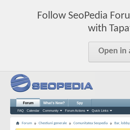
Follow SeoPedia For
with Tapa
Open in
Forum
What's New?
Spy
FAQ
Calendar
Community
Forum Actions
Quick Links
Forum
Chestiuni generale
Comunitatea Seopedia
Bar, lobby.