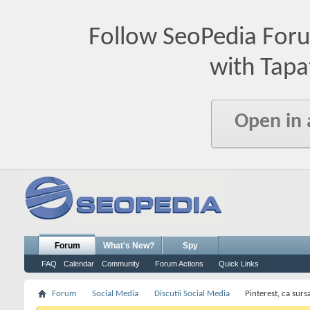
Follow SeoPedia For
with Tapa
Open in
Forum
What's New?
Spy
FAQ
Calendar
Community
Forum Actions
Quick Links
Forum
Social Media
Discutii Social Media
Pinterest, ca sursa