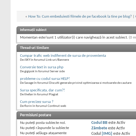
«
How To: Cum embeduiesti filmele de pe facebook la tine pe blog?
|
Informații subiect
Momentan este/sunt 1 utilizator(i) care navighează în acest subiect.
(0 m
Thread-uri Similare
Cumpar trafic web indiferent de sursa de provenienta
De iSKY în forumul Link-uri/Bannere
Conversie text in sursa php
De gigipok în forumul Server side
probleme cu codul sursa HELP!
De Savage în forumul Discutii generale privind optimizarea si motoarele de cautare
Sursa specificata, dar cum?!
De thefan în forumul Plagiat
Cum precizez sursa ?
De florin în forumul Continut web
Permisiuni postare
Nu puteţi
posta subiecte noi.
Codul BB
este
Activ
Nu puteţi
răspunde la subiecte
Zâmbete
este
Activ
Nu puteţi
adăuga ataşamente
Codul
[IMG]
este
Activ