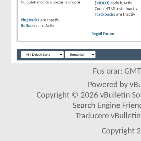
Nu puteţi
modifica posturile proprii
[VIDEO]
code is
Activ
Codul HTML este
Inactiv
Trackbacks
are
Inactiv
Pingbacks
are
Inactiv
Refbacks
are
Activ
Reguli Forum
Fus orar: GM
Powered by vBu
Copyright © 2026 vBulletin Solu
Search Engine Frien
Traducere vBullet
Copyright 