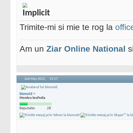
Trimite-mi si mie te rog la
offi
Am un
Ziar Online
National
s
2nd May 2012,
21:17
bionutd
Membru SeoPedia
Reputatie:
28